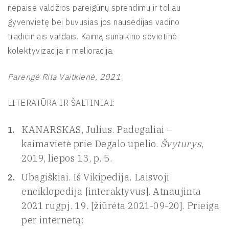
nepaisė valdžios pareigūnų sprendimų ir toliau
gyvenvietę bei buvusias jos nausėdijas vadino
tradiciniais vardais. Kaimą sunaikino sovietinė
kolektyvizacija ir melioracija.
Parengė Rita Vaitkienė, 2021
LITERATŪRA IR ŠALTINIAI:
KANARSKAS, Julius. Padegaliai –
kaimavietė prie Degalo upelio.
Švyturys
,
2019, liepos 13, p. 5.
Ubagiškiai. Iš Vikipedija. Laisvoji
enciklopedija [interaktyvus]. Atnaujinta
2021 rugpj. 19. [žiūrėta 2021-09-20]. Prieiga
per internetą: