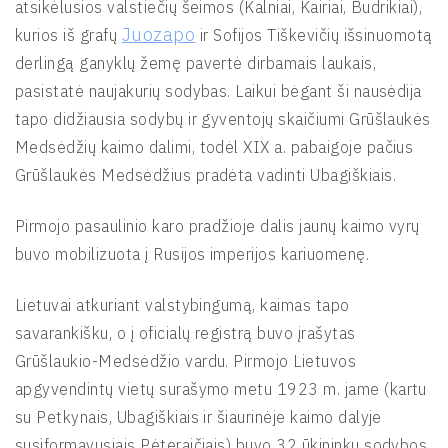
atsikėlusios valstiečių šeimos (Kalniai, Kairiai, Budrikiai),
Juozapo
kurios iš grafų
ir Sofijos Tiškevičių išsinuomotą
derlingą ganyklų žemę pavertė dirbamais laukais,
pasistatė naujakurių sodybas. Laikui bėgant ši nausėdija
tapo didžiausia sodybų ir gyventojų skaičiumi Grūšlaukės
Medsėdžių kaimo dalimi, todėl XIX a. pabaigoje pačius
Grūšlaukės Medsėdžius pradėta vadinti Ubagiškiais.
Pirmojo pasaulinio karo pradžioje dalis jaunų kaimo vyrų
buvo mobilizuota į Rusijos imperijos kariuomenę.
Lietuvai atkuriant valstybingumą, kaimas tapo
savarankišku, o į oficialų registrą buvo įrašytas
Grūšlaukio-Medsėdžio vardu. Pirmojo Lietuvos
apgyvendintų vietų surašymo metu 1923 m. jame (kartu
su Petkynais, Ubagiškiais ir šiaurinėje kaimo dalyje
susiformavusiais Pėteraičiais) buvo 32 ūkininkų sodybos,