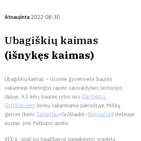
Atnaujinta
2022-08-30
Ubagiškių kaimas
(išnykęs kaimas)
Ubagiškių kaimas – istorinė gyvenvietė šiaurės
vakarinėje Kretingos rajono savivaldybės teritorijos
Darbėnų
dalyje, 9,5 km į šiaurės rytus nuo
,
Grūšlaukės
žemių vakariniame pakraštyje, Miškų
Salantai
Benaičiai
gatvės (kelio
–Grūšlaukė–
) dešinėje
pusėje, prie Pelkupio upelio.
XIX a., ypač po baudžiavos panaikinimo, pradėta