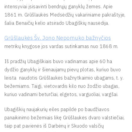
intensyviai įsisavinti bendrųjų ganyklų žemes. Apie
1861 m. Grūšlaukės Medsėdžių vakariniame pakraštyje,
šalia Benaičių kelio atsirado Ubagiškių nausėdija.
Grūšlaukės Šv. Jono Nepomuko bažnyčios
metrikų knygose jos vardas sutinkamas nuo 1868 m.
Iš pradžių Ubagiškiais buvo vadinamas apie 60 ha
dydžio ganyklų ir šienaujamų pievų plotas, kuriuo buvo
leista naudotis Grūšlaukės bažnytkaimio ubagams, t. y.
bežemiams. Taigi, vietovardis kilo nuo žodžio ubagas,
kuriuo vadinami beturčiai, elgetos, varguoliai, vargšai.
Ubagiškių naujakurių eiles papildė po baudžiavos
panaikinimo bežemiais likę Grūšlaukės dvaro valstiečiai,
taip pat pavienės iš Darbėnų ir Skuodo valsčių