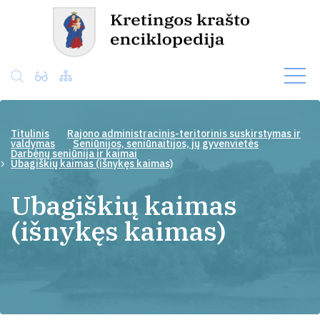
Titulinis
Rajono administracinis-teritorinis suskirstymas ir
valdymas
Seniūnijos, seniūnaitijos, jų gyvenvietės
Darbėnų seniūnija ir kaimai
Ubagiškių kaimas (išnykęs kaimas)
Ubagiškių kaimas
(išnykęs kaimas)