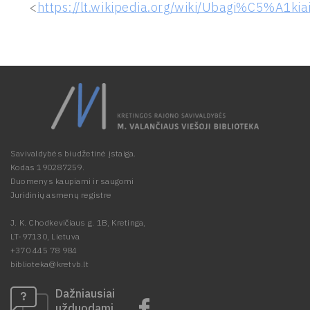
<
https://lt.wikipedia.org/wiki/Ubagi%C5%A1kia
Savivaldybės biudžetinė įstaiga.
Kodas 190287259.
Duomenys kaupiami ir saugomi
Juridinių asmenų registre
J. K. Chodkevičiaus g. 1B, Kretinga,
LT-97130, Lietuva
+370 445 78 984
biblioteka@kretvb.lt
Dažniausiai
užduodami