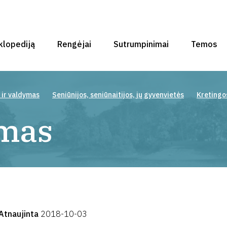
klopediją
Rengėjai
Sutrumpinimai
Temos
 ir valdymas
Seniūnijos, seniūnaitijos, jų gyvenvietės
Kretingos
imas
Atnaujinta
2018-10-03