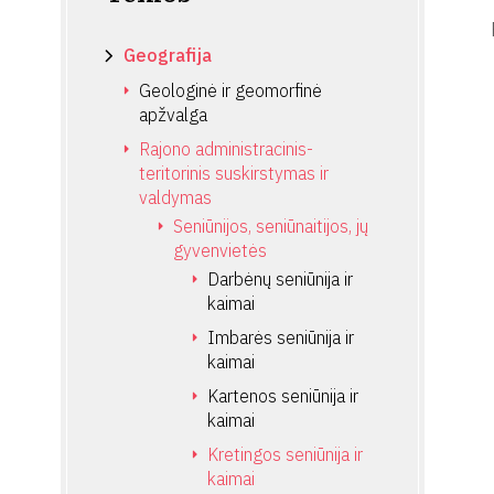
Geografija
Geologinė ir geomorfinė
apžvalga
Rajono administracinis-
teritorinis suskirstymas ir
valdymas
Seniūnijos, seniūnaitijos, jų
gyvenvietės
Darbėnų seniūnija ir
kaimai
Imbarės seniūnija ir
kaimai
Kartenos seniūnija ir
kaimai
Kretingos seniūnija ir
kaimai