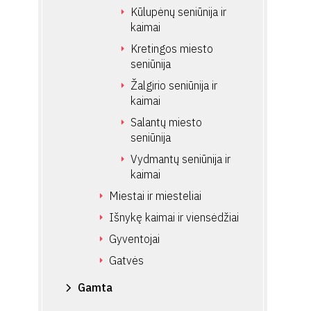
Kūlupėnų seniūnija ir
kaimai
Kretingos miesto
seniūnija
Žalgirio seniūnija ir
kaimai
Salantų miesto
seniūnija
Vydmantų seniūnija ir
kaimai
Miestai ir miesteliai
Išnykę kaimai ir viensėdžiai
Gyventojai
Gatvės
Gamta