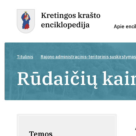
Apie enci
Titulinis
Rajono administracinis-teritorinis suskirstymas
Rūdaičių ka
Temos