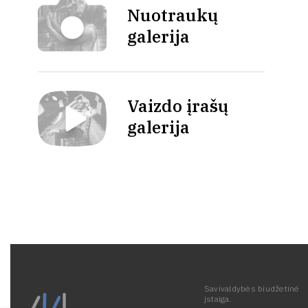
Nuotraukų
galerija
Vaizdo įrašų
galerija
Savivaldybės biudžetinė
įstaiga.