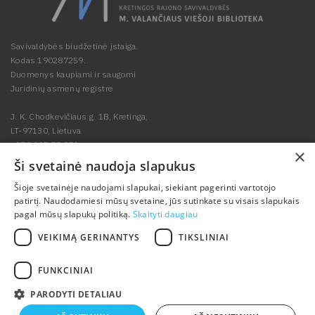
Savivaldybės biudžetinė įstaiga.
Kodas 190287259.
Duomenys kaupiami ir saugomi
Juridinių asmenų registre
J. K. Chodkevičiaus g. 1B, Kretinga,
LT-97130, Lietuva
+370 445 78 984
×
biblioteka@kretvb.lt
Ši svetainė naudoja slapukus
Dažniausiai
Šioje svetainėje naudojami slapukai, siekiant pagerinti vartotojo
patirtį. Naudodamiesi mūsų svetaine, jūs sutinkate su visais slapukais
užduodami
pagal mūsų slapukų politiką.
Skaityti daugiau
klausimai
VEIKIMĄ GERINANTYS
TIKSLINIAI
FUNKCINIAI
© 2002-2026
Kretingos rajono savivaldybės M. Valančiaus viešoji biblioteka
PARODYTI DETALIAU