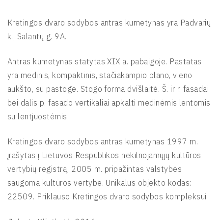
Kretingos dvaro sodybos antras kumetynas yra Padvarių
k., Salantų g. 9A.
Antras kumetynas statytas XIX a. pabaigoje. Pastatas
yra medinis, kompaktinis, stačiakampio plano, vieno
aukšto, su pastoge. Stogo forma dvišlaitė. Š. ir r. fasadai
bei dalis p. fasado vertikaliai apkalti medinėmis lentomis
su lentjuostėmis.
Kretingos dvaro sodybos antras kumetynas 1997 m.
įrašytas į Lietuvos Respublikos nekilnojamųjų kultūros
vertybių registrą, 2005 m. pripažintas valstybės
saugoma kultūros vertybe. Unikalus objekto kodas:
22509. Priklauso Kretingos dvaro sodybos kompleksui.