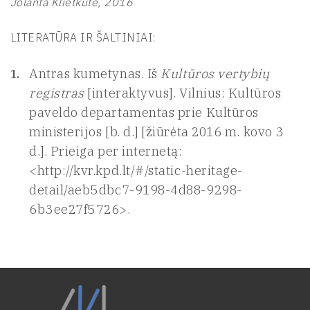
Jolanta Klietkutė, 2016
LITERATŪRA IR ŠALTINIAI:
Antras kumetynas. Iš
Kultūros vertybių
registras
[interaktyvus]. Vilnius: Kultūros
paveldo departamentas prie Kultūros
ministerijos [b. d.] [žiūrėta 2016 m. kovo 3
d.]. Prieiga per internetą:
<http://kvr.kpd.lt/#/static-heritage-
detail/aeb5dbc7-9198-4d88-9298-
6b3ee27f5726>.