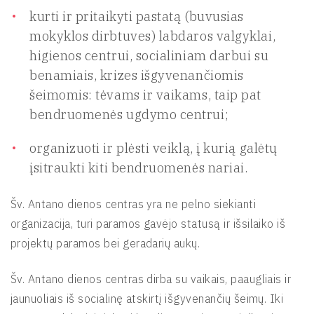
kurti ir pritaikyti pastatą (buvusias
mokyklos dirbtuves) labdaros valgyklai,
higienos centrui, socialiniam darbui su
benamiais, krizes išgyvenančiomis
šeimomis: tėvams ir vaikams, taip pat
bendruomenės ugdymo centrui;
organizuoti ir plėsti veiklą, į kurią galėtų
įsitraukti kiti bendruomenės nariai.
Šv. Antano dienos centras yra ne pelno siekianti
organizacija, turi paramos gavėjo statusą ir išsilaiko iš
projektų paramos bei geradarių aukų.
Šv. Antano dienos centras dirba su vaikais, paaugliais ir
jaunuoliais iš socialinę atskirtį išgyvenančių šeimų. Iki