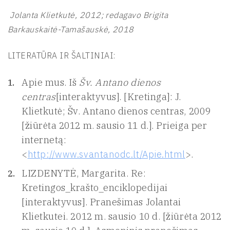
Jolanta Klietkutė, 2012; redagavo
Brigita
Barkauskaitė-Tamašauskė, 2018
LITERATŪRA IR ŠALTINIAI:
Apie mus. Iš
Šv. Antano dienos
centras
[interaktyvus]. [Kretinga]: J.
Klietkutė; Šv. Antano dienos centras, 2009
[žiūrėta 2012 m. sausio 11 d.]. Prieiga per
internetą:
<
http://www.svantanodc.lt/Apie.html
>.
LIZDENYTĖ, Margarita. Re:
Kretingos_krašto_enciklopedijai
[interaktyvus]. Pranešimas Jolantai
Klietkutei. 2012 m. sausio 10 d. [žiūrėta 2012