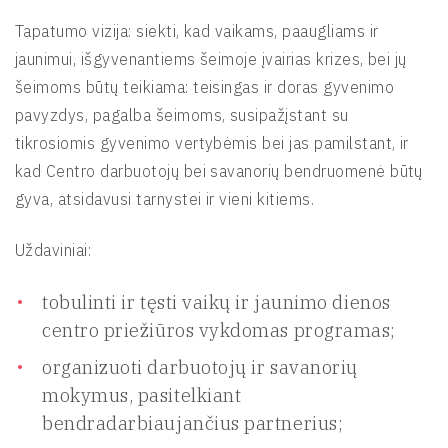
Tapatumo vizija: siekti, kad vaikams, paaugliams ir
jaunimui, išgyvenantiems šeimoje įvairias krizes, bei jų
šeimoms būtų teikiama: teisingas ir doras gyvenimo
pavyzdys, pagalba šeimoms, susipažįstant su
tikrosiomis gyvenimo vertybėmis bei jas pamilstant, ir
kad Centro darbuotojų bei savanorių bendruomenė būtų
gyva, atsidavusi tarnystei ir vieni kitiems.
Uždaviniai:
tobulinti ir tęsti vaikų ir jaunimo dienos
centro priežiūros vykdomas programas;
organizuoti darbuotojų ir savanorių
mokymus, pasitelkiant
bendradarbiaujančius partnerius;