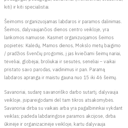
kiti) ir kiti specialistai.
Šeimoms organizuojamas labdaros ir paramos dalinimas.
Šeimos, dalyvaujančios dienos centro veikloje, yra
lankomos namuose. Kasmet organizuojamos šeimos
popietės: Kalėdų, Mamos dienos, Mokslo metų baigimo
/ pradžios švenčių progomis, į jas kviečiami šeimų nariai,
tėveliai, globėjai, broliukai ir sesutės, seneliai – vaikai
pristato savo parodas, vaidinimus ir pan. Paramą
labdaros apranga ir maistu gauna nuo 15 iki 46 šeimų.
Savanoriai, sudarę savanoriško darbo sutartį, dalyvauja
veikloje, įsipareigodami dėl tam tikros atsakomybės.
Savanoriai dirba su vaikais arba yra pagalbininkai vykdant
veiklas; padeda labdaringose paramos akcijose, dirba
ūkinėje ir organizacinėje veikloje, kartu dalyvauja