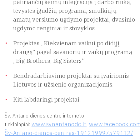
patiriančių šeimų integracija į darbo rinką,
tėvystės įgūdžių programa, smulkiųjų
amatų verslumo ugdymo projektai, dvasinio
ugdymo renginiai ir stovyklos.
Projektas „Kiekvienam vaikui po didįjį
draugą“ pagal savanorių ir vaikų programą
„Big Brothers, Big Sisters“.
Bendradarbiavimo projektai su įvairiomis
Lietuvos ir užsienio organizacijomis.
Kiti labdaringi projektai.
Šv. Antano dienos centro interneto
www.svnantanodc.lt,
www.facebook.co
tinklalapiai:
Šv-Antano-dienos-centras-191219997579112/