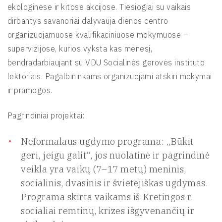
ekologinėse ir kitose akcijose. Tiesiogiai su vaikais
dirbantys savanoriai dalyvauja dienos centro
organizuojamuose kvalifikaciniuose mokymuose –
supervizijose, kurios vyksta kas mėnesį,
bendradarbiaujant su VDU Socialinės gerovės instituto
lektoriais. Pagalbininkams organizuojami atskiri mokymai
ir pramogos.
Pagrindiniai projektai:
Neformalaus ugdymo programa: „Būkit
geri, jeigu galit“, jos nuolatinė ir pagrindinė
veikla yra vaikų (7–17 metų) meninis,
socialinis, dvasinis ir švietėjiškas ugdymas.
Programa skirta vaikams iš Kretingos r.
socialiai remtinų, krizes išgyvenančių ir