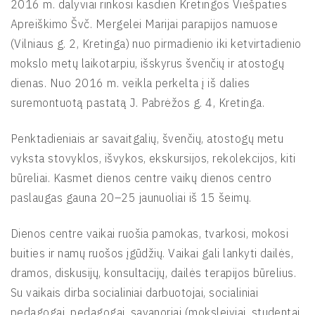
2016 m. dalyviai rinkosi kasdien Kretingos Viešpaties
Apreiškimo Švč. Mergelei Marijai parapijos namuose
(Vilniaus g. 2, Kretinga) nuo pirmadienio iki ketvirtadienio
mokslo metų laikotarpiu, išskyrus švenčių ir atostogų
dienas. Nuo 2016 m. veikla perkelta į iš dalies
suremontuotą pastatą J. Pabrėžos g. 4, Kretinga.
Penktadieniais ar savaitgalių, švenčių, atostogų metu
vyksta stovyklos, išvykos, ekskursijos, rekolekcijos, kiti
būreliai. Kasmet dienos centre vaikų dienos centro
paslaugas gauna 20–25 jaunuoliai iš 15 šeimų.
Dienos centre vaikai ruošia pamokas, tvarkosi, mokosi
buities ir namų ruošos įgūdžių. Vaikai gali lankyti dailės,
dramos, diskusijų, konsultacijų, dailės terapijos būrelius.
Su vaikais dirba socialiniai darbuotojai, socialiniai
pedagogai, pedagogai, savanoriai (moksleiviai, studentai,