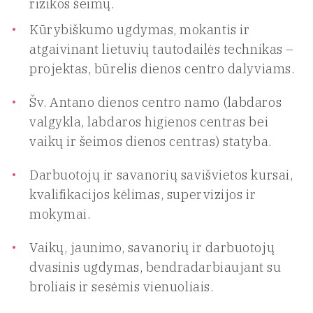
rizikos šeimų.
Kūrybiškumo ugdymas, mokantis ir
atgaivinant lietuvių tautodailės technikas –
projektas, būrelis dienos centro dalyviams.
Šv. Antano dienos centro namo (labdaros
valgykla, labdaros higienos centras bei
vaikų ir šeimos dienos centras) statyba.
Darbuotojų ir savanorių savišvietos kursai,
kvalifikacijos kėlimas, supervizijos ir
mokymai.
Vaikų, jaunimo, savanorių ir darbuotojų
dvasinis ugdymas, bendradarbiaujant su
broliais ir sesėmis vienuoliais.