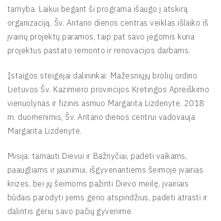
tarnyba. Laikui bėgant ši programa išaugo į atskirą
organizaciją. Šv. Antano dienos centras veiklas išlaiko iš
įvairių projektų paramos, taip pat savo jėgomis kuria
projektus pastato remonto ir renovacijos darbams.
Įstaigos steigėjai dalininkai: Mažesniųjų brolių ordino
Lietuvos Šv. Kazimiero provincijos Kretingos Apreiškimo
vienuolynas ir fizinis asmuo Margarita Lizdenytė. 2018
m. duomenimis, Šv. Antano dienos centrui vadovauja
Margarita Lizdenytė.
Misija: tarnauti Dievui ir Bažnyčiai, padėti vaikams,
paaugliams ir jaunimui, išgyvenantiems šeimoje įvairias
krizes, bei jų šeimoms pažinti Dievo meilę, įvairiais
būdais parodyti jiems gėrio atspindžius, padėti atrasti ir
dalintis gėriu savo pačių gyvenime.