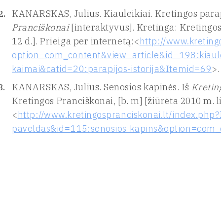
KANARSKAS, Julius. Kiauleikiai. Kretingos parap
Pranciškonai
[interaktyvus]. Kretinga: Kretingos
12 d.]. Prieiga per internetą:<
http://www.kreting
option=com_content&view=article&id=198:kiaulei
kaimai&catid=20:parapijos-istorija&Itemid=69
>.
KANARSKAS, Julius. Senosios kapinės. Iš
Kretin
Kretingos Pranciškonai, [b. m] [žiūrėta 2010 m. li
<
http://www.kretingospranciskonai.lt/index.php
paveldas&id=115:senosios-kapins&option=com_c