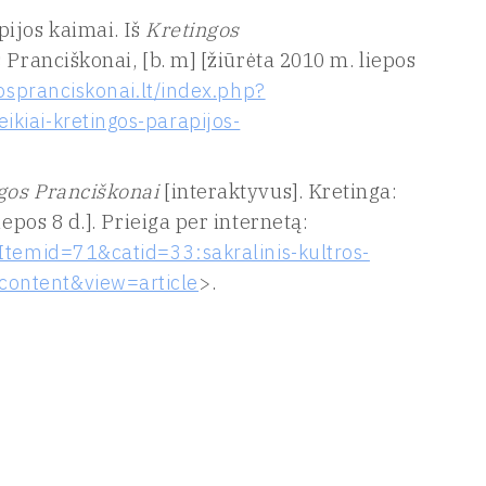
ijos kaimai. Iš
Kretingos
 Pranciškonai, [b. m] [žiūrėta 2010 m. liepos
ospranciskonai.lt/index.php?
kiai-kretingos-parapijos-
gos Pranciškonai
[interaktyvus]. Kretinga:
epos 8 d.]. Prieiga per internetą:
?Itemid=71&catid=33:sakralinis-kultros-
ontent&view=article
>.