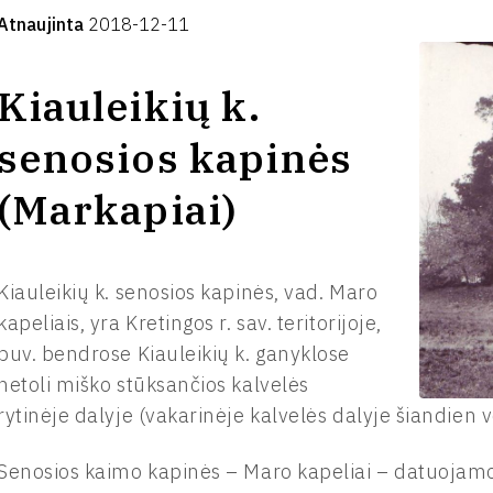
Atnaujinta
2018-12-11
Kiauleikių k.
senosios kapinės
(Markapiai)
Kiauleikių k. senosios kapinės, vad. Maro
kapeliais, yra Kretingos r. sav. teritorijoje,
buv. bendrose Kiauleikių k. ganyklose
netoli miško stūksančios kalvelės
rytinėje dalyje (vakarinėje kalvelės dalyje šiandien 
Senosios kaimo kapinės – Maro kapeliai – datuojamos