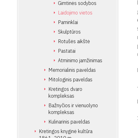
Gimtinės sodybos
Laidojimo vietos
Paminklai
Skulptūros
Rotušės aikštė
Pastatai
Atminimo įamžinimas
Memorialinis paveldas
Mitologinis paveldas
Kretingos dvaro
kompleksas
Bažnyčios ir vienuolyno
kompleksas
Kulinarinis paveldas
Kretingos knyginė kultūra