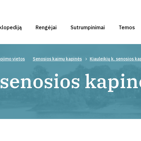
klopediją
Rengėjai
Sutrumpinimai
Temos
ojimo vietos
Senosios kaimų kapinės
Kiauleikių k. senosios ka
 senosios kapin