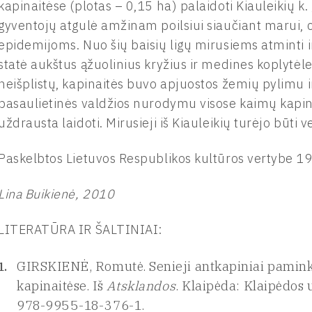
kapinaitėse (plotas – 0,15 ha) palaidoti Kiauleikių k
gyventojų atgulė amžinam poilsiui siaučiant marui, ch
epidemijoms. Nuo šių baisių ligų mirusiems atminti 
statė aukštus ąžuolinius kryžius ir medines koplytėle
neišplistų, kapinaitės buvo apjuostos žemių pylimu ir 
pasaulietinės valdžios nurodymu visose kaimų kapin
uždrausta laidoti. Mirusieji iš Kiauleikių turėjo būti
Paskelbtos Lietuvos Respublikos kultūros vertybe 1
Lina Buikienė, 2010
LITERATŪRA IR ŠALTINIAI:
GIRSKIENĖ, Romutė. Senieji antkapiniai pamink
kapinaitėse. Iš
Atsklandos
. Klaipėda: Klaipėdos 
978-9955-18-376-1.