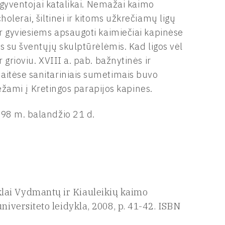
. gyventojai katalikai. Nemažai kaimo
olerai, šiltinei ir kitoms užkrečiamų ligų
ir gyviesiems apsaugoti kaimiečiai kapinėse
s su šventųjų skulptūrėlėmis. Kad ligos vėl
grioviu. XVIII a. pab. bažnytinės ir
aitėse sanitariniais sumetimais buvo
 vežami į Kretingos parapijos kapines.
998 m. balandžio 21 d.
lai Vydmantų ir Kiauleikių kaimo
universiteto leidykla, 2008, p. 41-42. ISBN