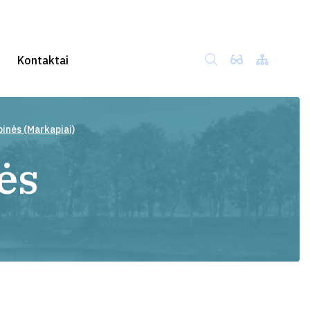
Kontaktai
pinės (Markapiai)
ės