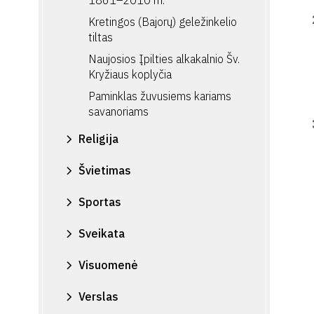
1861–2010 m.
Kretingos (Bajorų) geležinkelio
tiltas
Naujosios Įpilties alkakalnio Šv.
Kryžiaus koplyčia
Paminklas žuvusiems kariams
savanoriams
Religija
Švietimas
Sportas
Sveikata
Visuomenė
Verslas