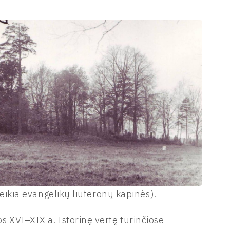
veikia evangelikų liuteronų kapinės).
 XVI–XIX a. Istorinę vertę turinčiose