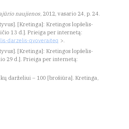
ajūrio naujienos
, 2012, vasario 24, p. 24.
tyvus]. [Kretinga]: Kretingos lopšelis-
čio 13 d.]. Prieiga per internetą:
elis-darzelis-qvoveraiteq
>.
tyvus]. [Kretinga]: Kretingos lopšelis-
io 29 d.]. Prieiga per internetą:
ų darželiui – 100 [brošiūra]. Kretinga,