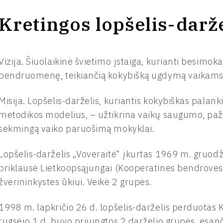
Kretingos lopšelis-darže
Vizija. Šiuolaikinė švietimo įstaiga, kurianti besimok
bendruomenę, teikiančią kokybišką ugdymą vaikams, p
Misija. Lopšelis-darželis, kuriantis kokybiškas palan
metodikos modelius, – užtikrina vaikų saugumo, paži
sėkmingą vaiko paruošimą mokyklai.
Lopšelis-darželis „Voveraitė“ įkurtas 1969 m. gruod
priklausė Lietkoopsąjungai (Kooperatinės bendrovės
žvėrininkystės ūkiui. Veikė 2 grupės.
1998 m. lapkričio 26 d. lopšelis-darželis perduotas 
rugsėjo 1 d. buvo prijungtos 2 darželio grupės, esan