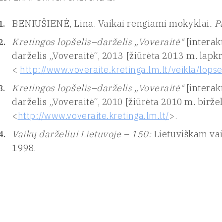
BENIUŠIENĖ, Lina. Vaikai rengiami mokyklai
.
P
Kretingos lopšelis–darželis „Voveraitė“
[interak
darželis „Voveraitė“, 2013 [žiūrėta 2013 m. lapkri
<
http://www.voveraite.kretinga.lm.lt/veikla/lops
Kretingos lopšelis–darželis „Voveraitė“
[interak
darželis „Voveraitė“, 2010 [žiūrėta 2010 m. biržel
<
http://www.voveraite.kretinga.lm.lt/
>.
Vaikų darželiui Lietuvoje – 150:
Lietuviškam vaik
1998.