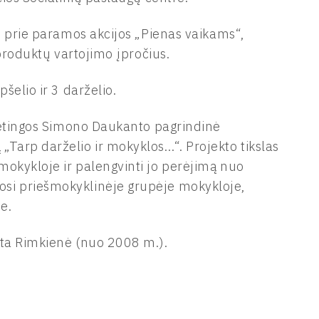
ė prie paramos akcijos „Pienas vaikams“,
 produktų vartojimo įpročius.
šelio ir 3 darželio.
Kretingos Simono Daukanto pagrindinė
Tarp darželio ir mokyklos…“. Projekto tikslas
okykloje ir palengvinti jo perėjimą nuo
si priešmokyklinėje grupėje mokykloje,
e.
nta Rimkienė (nuo 2008 m.).