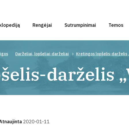
klopediją
Rengėjai
Sutrumpinimai
Temos
aigos
Darželiai, lopšeliai-darželiai
Kretingos lopšelis-darželis
šelis-darželis 
Atnaujinta
2020-01-11