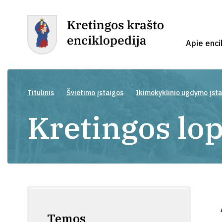
Apie enci
Titulinis
Švietimo įstaigos
Ikimokyklinio ugdymo įst
Kretingos lop
Temos