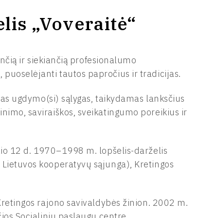
lis „Voveraitė“
ančią ir siekiančią profesionalumo
uoselėjanti tautos papročius ir tradicijas.
kias ugdymo(si) sąlygas, taikydamas lanksčius
nimo, saviraiškos, sveikatingumo poreikius ir
žio 12 d. 1970–1998 m. lopšelis-darželis
 Lietuvos kooperatyvų sąjunga), Kretingos
Kretingos rajono savivaldybės žinion. 2002 m.
čios Socialinių paslaugų centre.