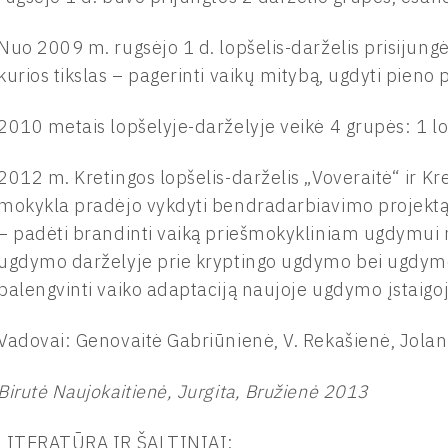
Nuo 2009 m. rugsėjo 1 d. lopšelis-darželis prisijung
kurios tikslas – pagerinti vaikų mitybą, ugdyti pieno
2010 metais lopšelyje-darželyje veikė 4 grupės: 1 lop
2012 m. Kretingos lopšelis-darželis „Voveraitė“ ir 
mokykla pradėjo vykdyti bendradarbiavimo projektą „
– padėti brandinti vaiką priešmokykliniam ugdymui m
ugdymo darželyje prie kryptingo ugdymo bei ugdymo
palengvinti vaiko adaptaciją naujoje ugdymo įstaigoj
Vadovai: Genovaitė Gabriūnienė, V. Rekašienė, Jola
Birutė Naujokaitienė, Jurgita, Bružienė 2013
LITERATŪRA IR ŠALTINIAI: