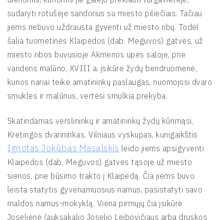
sudaryti rotušėje sandorius su miesto piliečiais. Tačiau
jiems nebuvo uždrausta gyventi už miesto ribų. Todėl
šalia tuometinės Klaipėdos (dab. Mėguvos) gatvės, už
miesto ribos buvusioje Akmenos upės saloje, prie
vandens malūno, XVIII a. įsikūrė žydų bendruomenė,
kurios nariai teikė amatininkų paslaugas, nuomojosi dvaro
smukles ir malūnus, vertėsi smulkia prekyba.
Skatindamas verslininkų ir amatininkų žydų kūrimąsi,
Kretingos dvarininkas, Vilniaus vyskupas, kunigaikštis
Ignotas Jokūbas Masalskis
leido jiems apsigyventi
Klaipėdos (dab. Mėguvos) gatvės tąsoje už miesto
sienos, prie būsimo trakto į Klaipėdą. Čia jiems buvo
leista statytis gyvenamuosius namus, pasistatyti savo
maldos namus-mokyklą. Viena pirmųjų čia įsikūrė
Joselienė (auksakalio Joselio Leibovičiaus arba druskos