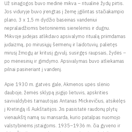
Už sinagogos buvo medinė mikva – ritualinė žydų pirtis.
Jos viduryje buvo įrengtas į žemę įgilintas stačiakampio
plano, 3 x 1,5 m dydžio baseinas vandeniui
nepralaidžiomis betoninėmis sienelėmis ir dugnu.
Mikvoje judėjas atlikdavo apsivalymo ritualą priimdamas
judaizmą, po mirusiųjų šermenų ir laidotuvių, palietęs
mirusį žmogų ar kritusį gyvulį, susirgęs raupsais, žydės –
po mėnesinių ir gimdymo. Apsivalymas buvo atliekamas
pilnai pasineriant į vandenį.
Apie 1930 m. gatvės gale, Akmenos upės slėnio
dauboje, žemės sklypą įsigijo lietuvis, apskrities
savivaldybės tarnautojas Antanas Mickevičius, atsikėlęs
į Kretingą iš Aukštaitijos. Jis pasistatė raudonų plytų
vienaukštį namą su mansarda, kurio patalpas nuomojo
valstybinėms įstaigoms. 1935–1936 m. čia gyveno ir