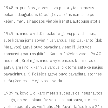
1948 m. prie šios gatvės buvo pastatytas pirmasis
pokariu daugiabutis (4 butų) dviaukštis namas, o po
kelerių metų sinagogos vietoje įrengta autobusų stotis.
1949 m. miesto valdžia pakeitė gatvių pavadinimus,
suteikdama joms sovietinius vardus. Taip Daukanto (dab.
Mėguvos) gatvė buvo pavadinta vieno iš Lietuvos
komunistų partijos įkūrėjų Karolio Požėlos vardu. Po 40-
ties metų Kretingos miesto vykdomasis komitetas daliai
gatvių grąžino ikikarinius vardus, o kitoms suteikė naujus
pavadinimus. K. Požėlos gatvė buvo pavadinta istorinės
kuršių žemės – Mėguvos – vardu.
1989 m. kovo 1 d. karo metais sudegusios ir sugriautos
sinagogos bei pokariu čia veikusios autobusų stoties
vietoje pastatytas viešbutis „Mėguva“. Tačiau kovo 21 d.