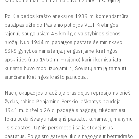
karo komendanto nutarimu buvo uždaryti į kalėjimą.
Po Klaipėdos krašto aneksijos 1939 m. komendantūra
patalpas užleido Pasienio policijos VIII Kretingos
rajonui, saugojusiam 48 km ilgio valstybinės sienos
ruožą. Nuo 1944 m. pabaigos pastate šeimininkavo
SSRS gynybos ministerija, įrengusi jame Kretingos
apskrities (nuo 1950 m. – rajono) karinį komisariatą,
kuriame buvo mobilizuojami ir į Sovietų armiją tarnauti
siunčiami Kretingos krašto jaunuoliai.
Nacių okupacijos pradžioje prasidėjus represijoms prieš
žydus, rabino Benjamino Perskio ieškantys baudėjai
1941 m. birželio 26 d. padegė sinagogą, tikėdamiesi
tokiu būdu išvaryti rabiną iš pastato, kuriame, jų manymu,
jis slapstėsi. Ugnis persimetė į šalia stovėjusius
pastatus. Po gaisro gatvėje liko sinagogos ir betmidrašo