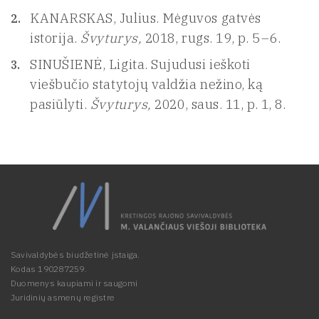
KANARSKAS, Julius. Mėguvos gatvės
istorija.
Švyturys,
2018, rugs. 19, p. 5–6.
SINUŠIENĖ, Ligita. Sujudusi ieškoti
viešbučio statytojų valdžia nežino, ką
pasiūlyti.
Švyturys,
2020, saus. 11, p. 1, 8.
Savivaldybės biudžetinė įstaiga.
Kodas 190287259.
Duomenys kaupiami ir saugomi
Juridinių asmenų registre