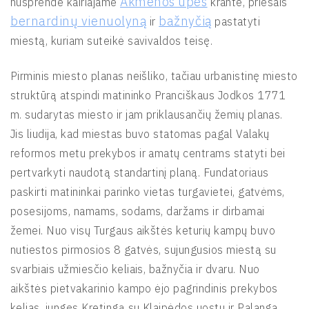
Akmenos upės
nusprendė kairiajame
krante, priešais
bernardinų vienuolyną
bažnyčią
ir
pastatyti
miestą, kuriam suteikė savivaldos teisę.
Pirminis miesto planas neišliko, tačiau urbanistinę miesto
struktūrą atspindi matininko Pranciškaus Jodkos 1771
m. sudarytas miesto ir jam priklausančių žemių planas.
Jis liudija, kad miestas buvo statomas pagal Valakų
reformos metu prekybos ir amatų centrams statyti bei
pertvarkyti naudotą standartinį planą. Fundatoriaus
paskirti matininkai parinko vietas turgavietei, gatvėms,
posesijoms, namams, sodams, daržams ir dirbamai
žemei. Nuo visų Turgaus aikštės keturių kampų buvo
nutiestos pirmosios 8 gatvės, sujungusios miestą su
svarbiais užmiesčio keliais, bažnyčia ir dvaru. Nuo
aikštės pietvakarinio kampo ėjo pagrindinis prekybos
kelias, jungęs Kretingą su Klaipėdos uostu ir Palanga.