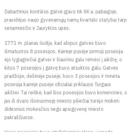
Dabartinius kontūrus gatvė įgavo tik XX a. pabaigoje,
prasidėjus naujo gyvenamųjų namų kvartalo statybai tarp
senamiesčio ir Jauryklos upės.
1771 m. planas liudija, kad abipus gatvės buvo
išmatuotos 8 posesijos. Kairėje pusėje pirmoji posesija
ėjo lygiagrečiai gatvei ir šiauriniu galu rėmėsi į aikštę, o
kitos 7 posesijos į gatvę buvo atsuktos galu. Gatvės
pradžioje, dešinėje pusėje, buvo 3 posesijos ir minėta
posesija kairėje pusėje oficialiai priklausė Turgaus
aikštei. Tai reiškė, kad šios posesijos buvo komercinės, o
jas iš dvaro išsinuomoję miesto piliečiai turėjo mokėti
didesnius mokesčius negu apsigyvenę miesto
pakraščiuose.