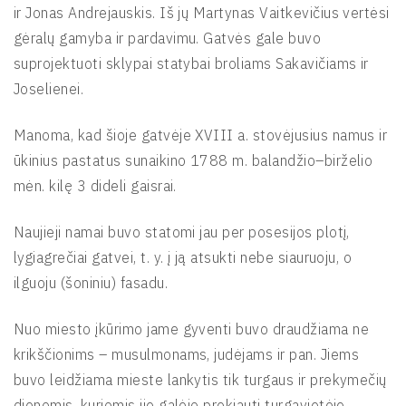
ir Jonas Andrejauskis. Iš jų Martynas Vaitkevičius vertėsi
gėralų gamyba ir pardavimu. Gatvės gale buvo
suprojektuoti sklypai statybai broliams Sakavičiams ir
Joselienei.
Manoma, kad šioje gatvėje XVIII a. stovėjusius namus ir
ūkinius pastatus sunaikino 1788 m. balandžio–birželio
mėn. kilę 3 dideli gaisrai.
Naujieji namai buvo statomi jau per posesijos plotį,
lygiagrečiai gatvei, t. y. į ją atsukti nebe siauruoju, o
ilguoju (šoniniu) fasadu.
Nuo miesto įkūrimo jame gyventi buvo draudžiama ne
krikščionims – musulmonams, judėjams ir pan. Jiems
buvo leidžiama mieste lankytis tik turgaus ir prekymečių
dienomis, kuriomis jie galėjo prekiauti turgavietėje,