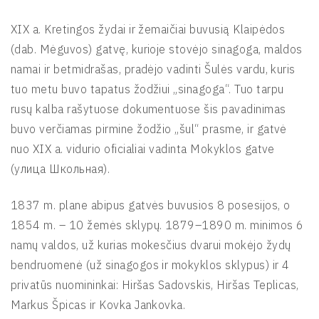
XIX a. Kretingos žydai ir žemaičiai buvusią Klaipėdos
(dab. Mėguvos) gatvę, kurioje stovėjo sinagoga, maldos
namai ir betmidrašas, pradėjo vadinti Šulės vardu, kuris
tuo metu buvo tapatus žodžiui „sinagoga“. Tuo tarpu
rusų kalba rašytuose dokumentuose šis pavadinimas
buvo verčiamas pirmine žodžio „šul“ prasme, ir gatvė
nuo XIX a. vidurio oficialiai vadinta Mokyklos gatve
(улица Школьная).
1837 m. plane abipus gatvės buvusios 8 posesijos, o
1854 m. – 10 žemės sklypų. 1879–1890 m. minimos 6
namų valdos, už kurias mokesčius dvarui mokėjo žydų
bendruomenė (už sinagogos ir mokyklos sklypus) ir 4
privatūs nuomininkai: Hiršas Sadovskis, Hiršas Teplicas,
Markus Špicas ir Kovka Jankovka.