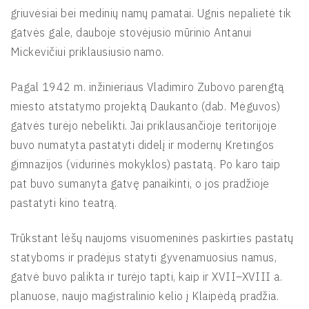
griuvėsiai bei medinių namų pamatai. Ugnis nepalietė tik
gatvės gale, dauboje stovėjusio mūrinio Antanui
Mickevičiui priklausiusio namo.
Pagal 1942 m. inžinieriaus Vladimiro Zubovo parengtą
miesto atstatymo projektą Daukanto (dab. Mėguvos)
gatvės turėjo nebelikti. Jai priklausančioje teritorijoje
buvo numatyta pastatyti didelį ir modernų Kretingos
gimnazijos (vidurinės mokyklos) pastatą. Po karo taip
pat buvo sumanyta gatvę panaikinti, o jos pradžioje
pastatyti kino teatrą.
Trūkstant lėšų naujoms visuomeninės paskirties pastatų
statyboms ir pradėjus statyti gyvenamuosius namus,
gatvė buvo palikta ir turėjo tapti, kaip ir XVII–XVIII a.
planuose, naujo magistralinio kelio į Klaipėdą pradžia.