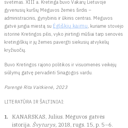
svetimas. XIII a. Kretinga buvo Vakarų Lietuvoje
gyvenusių kuršių Mėguvos žemės širdis –
administracinis, gynybinis ir ūkinis centras. Mėguvos
Ėgliškių kaimu
gatvė jungia miestą su
, kuriame stovėjo
istorinė Kretingos pilis, vyko įnirtingi mūšiai tarp senovės
kretingiškių ir jų žemes pavergti siekusių atvykėlių
kryžiuočių.
Buvo Kretingos rajono politikos ir visuomenės veikėjų
siūlymų gatvę pervadinti Sinagogos vardu.
Parengė Rita Vaitkienė, 2023
LITERATŪRA IR ŠALTINIAI:
KANARSKAS, Julius. Mėguvos gatvės
istorija.
Švyturys,
2018, rugs. 15, p. 5–6.