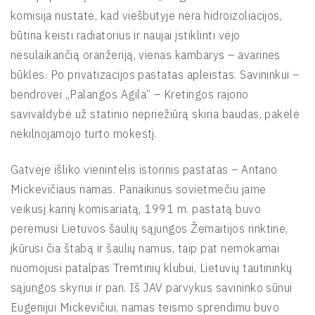
komisija nustatė, kad viešbutyje nėra hidroizoliacijos,
būtina keisti radiatorius ir naujai įstiklinti vėjo
nesulaikančią oranžeriją, vienas kambarys – avarinės
būklės. Po privatizacijos pastatas apleistas. Savininkui –
bendrovei „Palangos Agila“ – Kretingos rajono
savivaldybė už statinio nepriežiūrą skiria baudas, pakėlė
nekilnojamojo turto mokestį.
Gatvėje išliko vienintelis istorinis pastatas – Antano
Mickevičiaus namas. Panaikinus sovietmečiu jame
veikusį karinį komisariatą, 1991 m. pastatą buvo
perėmusi Lietuvos šaulių sąjungos Žemaitijos rinktinė,
įkūrusi čia štabą ir šaulių namus, taip pat nemokamai
nuomojusi patalpas Tremtinių klubui, Lietuvių tautininkų
sąjungos skyriui ir pan. Iš JAV parvykus savininko sūnui
Eugenijui Mickevičiui, namas teismo sprendimu buvo