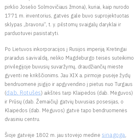
pirklio Joselio Solmovičiaus žmona), kuriai, kaip nurodo
1771 m. inventorius, gatvės gale buvo suprojektuotas
sklypas „bravorui“, t. y. pilstomų svaigalų daryklai ir
parduotuvei pasistatyti.
Po Lietuvos inkorporacijos į Rusijos imperiją Kretingai
praradus savivaldą, neliko Magdeburgo teisės suteikimo
privilegijoje buvusių suvaržymų, draudžiančių mieste
gyventi ne krikščionims. Jau XIX a. pirmoje pusėje žydų
bendruomenė įsigijo ir apgyvendino į pietus nuo Turgaus
dab. Rotušės
(
) aikštės tarp Klaipėdos (dab. Mėguvos)
ir Prūsų (dab. Žemaičių) gatvių buvusias posesijas, o
Klaipėdos (dab. Mėguvos) gatvė tapo bendruomenės
dvasiniu centru.
sinagoga
Šioje gatvėje 1802 m. jau stovėjo medinė
,