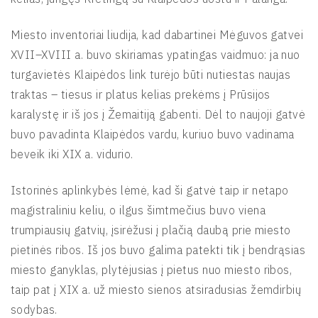
Miesto inventoriai liudija, kad dabartinei Mėguvos gatvei
XVII–XVIII a. buvo skiriamas ypatingas vaidmuo: ja nuo
turgavietės Klaipėdos link turėjo būti nutiestas naujas
traktas – tiesus ir platus kelias prekėms į Prūsijos
karalystę ir iš jos į Žemaitiją gabenti. Dėl to naujoji gatvė
buvo pavadinta Klaipėdos vardu, kuriuo buvo vadinama
beveik iki XIX a. vidurio.
Istorinės aplinkybės lėmė, kad ši gatvė taip ir netapo
magistraliniu keliu, o ilgus šimtmečius buvo viena
trumpiausių gatvių, įsirėžusi į plačią daubą prie miesto
pietinės ribos. Iš jos buvo galima patekti tik į bendrąsias
miesto ganyklas, plytėjusias į pietus nuo miesto ribos,
taip pat į XIX a. už miesto sienos atsiradusias žemdirbių
sodybas.