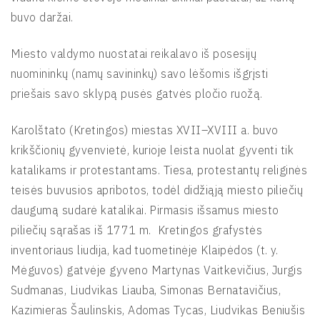
buvo daržai.
Miesto valdymo nuostatai reikalavo iš posesijų
nuomininkų (namų savininkų) savo lėšomis išgrįsti
priešais savo sklypą pusės gatvės pločio ruožą.
Karolštato (Kretingos) miestas XVII–XVIII a. buvo
krikščionių gyvenvietė, kurioje leista nuolat gyventi tik
katalikams ir protestantams. Tiesa, protestantų religinės
teisės buvusios apribotos, todėl didžiąją miesto piliečių
daugumą sudarė katalikai. Pirmasis išsamus miesto
piliečių sąrašas iš 1771 m. Kretingos grafystės
inventoriaus liudija, kad tuometinėje Klaipėdos (t. y.
Mėguvos) gatvėje gyveno Martynas Vaitkevičius, Jurgis
Sudmanas, Liudvikas Liauba, Simonas Bernatavičius,
Kazimieras Šaulinskis, Adomas Tycas, Liudvikas Beniušis