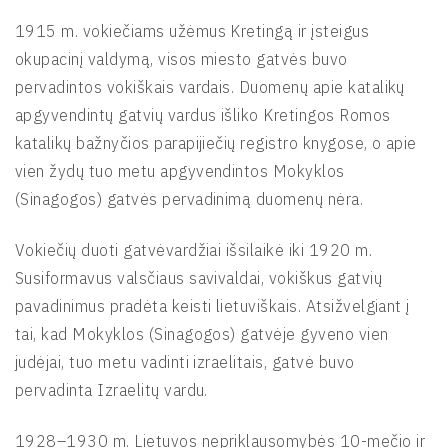
1915 m. vokiečiams užėmus Kretingą ir įsteigus
okupacinį valdymą, visos miesto gatvės buvo
pervadintos vokiškais vardais. Duomenų apie katalikų
apgyvendintų gatvių vardus išliko Kretingos Romos
katalikų bažnyčios parapijiečių registro knygose, o apie
vien žydų tuo metu apgyvendintos Mokyklos
(Sinagogos) gatvės pervadinimą duomenų nėra.
Vokiečių duoti gatvėvardžiai išsilaikė iki 1920 m.
Susiformavus valsčiaus savivaldai, vokiškus gatvių
pavadinimus pradėta keisti lietuviškais. Atsižvelgiant į
tai, kad Mokyklos (Sinagogos) gatvėje gyveno vien
judėjai, tuo metu vadinti izraelitais, gatvė buvo
pervadinta Izraelitų vardu.
1928–1930 m. Lietuvos nepriklausomybės 10-mečio ir