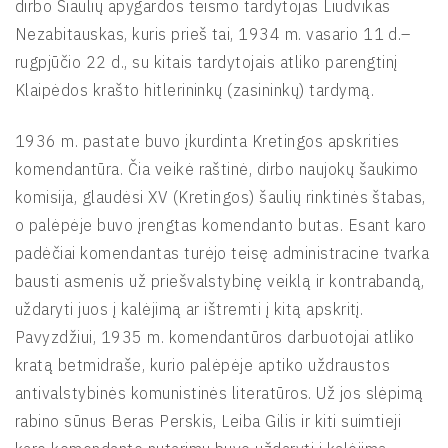
dirbo Šiaulių apygardos teismo tardytojas Liudvikas
Nezabitauskas, kuris prieš tai, 1934 m. vasario 11 d.–
rugpjūčio 22 d., su kitais tardytojais atliko parengtinį
Klaipėdos krašto hitlerininkų (zasininkų) tardymą.
1936 m. pastate buvo įkurdinta Kretingos apskrities
komendantūra. Čia veikė raštinė, dirbo naujokų šaukimo
komisija, glaudėsi XV (Kretingos) šaulių rinktinės štabas,
o palėpėje buvo įrengtas komendanto butas. Esant karo
padėčiai komendantas turėjo teisę administracine tvarka
bausti asmenis už priešvalstybinę veiklą ir kontrabandą,
uždaryti juos į kalėjimą ar ištremti į kitą apskritį.
Pavyzdžiui, 1935 m. komendantūros darbuotojai atliko
kratą betmidraše, kurio palėpėje aptiko uždraustos
antivalstybinės komunistinės literatūros. Už jos slėpimą
rabino sūnus Beras Perskis, Leiba Gilis ir kiti suimtieji