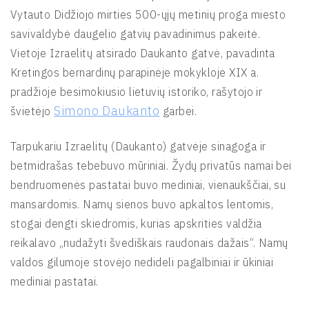
Vytauto Didžiojo mirties 500-ųjų metinių proga miesto
savivaldybė daugelio gatvių pavadinimus pakeitė.
Vietoje Izraelitų atsirado Daukanto gatvė, pavadinta
Kretingos bernardinų parapinėje mokykloje XIX a.
pradžioje besimokiusio lietuvių istoriko, rašytojo ir
Simono Daukanto
švietėjo
garbei.
Tarpukariu Izraelitų (Daukanto) gatvėje sinagoga ir
betmidrašas tebebuvo mūriniai. Žydų privatūs namai bei
bendruomenės pastatai buvo mediniai, vienaukščiai, su
mansardomis. Namų sienos buvo apkaltos lentomis,
stogai dengti skiedromis, kurias apskrities valdžia
reikalavo „nudažyti švediškais raudonais dažais“. Namų
valdos gilumoje stovėjo nedideli pagalbiniai ir ūkiniai
mediniai pastatai.