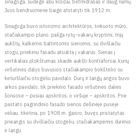
sinagoga, sudegė abu kloizai, betmidrašas ir daug namų.
Juos bendruomenė baigė atstatyti tik 1912 m.
Sinagoga buvo istorizmo architektūros, tinkuoto mūro,
stačiakampio plano, pailga rytų–vakarų kryptimi, trijų
aukštų, kalkėmis baltintomis sienomis, su dvišlaičiu
stogu, priekiniu fasadu atsukta į vakarus. Sienas į
vertikalias plokštumas skaidė aukšti kontraforsai, kurių
viršutinės dalys buvusios stačiakampio bokštelio su
keturšlaičiu stogeliu pavidalo. Durų ir langų angos buvo
arkos pavidalo, tik priekinio fasado viršutinės dalies
šonuose – pusiau apskritos, o viršuje – apskritos. Prie
pastato pagrindinio fasado sienos dešinėje pusėje
vėliau, tikėtina, po 1908 m. gaisro, buvęs pristatytas
prieangis su dvišlaičiu stogeliu, stačiakampėmis durimis
ir langu.