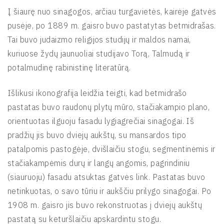
Į šiaurę nuo sinagogos, arčiau turgavietės, kairėje gatvės
pusėje, po 1889 m. gaisro buvo pastatytas betmidrašas.
Tai buvo judaizmo religijos studijų ir maldos namai,
kuriuose žydų jaunuoliai studijavo Torą, Talmudą ir
potalmudinę rabinistinę literatūrą.
Išlikusi ikonografija leidžia teigti, kad betmidrašo
pastatas buvo raudonų plytų mūro, stačiakampio plano,
orientuotas ilguoju fasadu lygiagrečiai sinagogai. Iš
pradžių jis buvo dviejų aukštų, su mansardos tipo
patalpomis pastogėje, dvišlaičiu stogu, segmentinėmis ir
stačiakampėmis durų ir langų angomis, pagrindiniu
(siauruoju) fasadu atsuktas gatvės link. Pastatas buvo
netinkuotas, o savo tūriu ir aukščiu prilygo sinagogai. Po
1908 m. gaisro jis buvo rekonstruotas į dviejų aukštų
pastatą su keturšlaičiu apskardintu stogu.