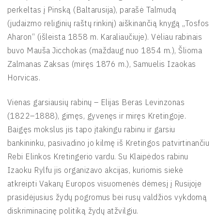
perkeltas į Pinską (Baltarusija), parašė Talmudą
(judaizmo religinių raštų rinkinį) aiškinančią knygą „Tosfos
Aharon“ (išleista 1858 m. Karaliaučiuje). Vėliau rabinais
buvo Mauša Jicchokas (maždaug nuo 1854 m.), Šlioma
Zalmanas Zaksas (miręs 1876 m.), Samuelis Izaokas
Horvicas.
Vienas garsiausių rabinų – Elijas Beras Levinzonas
(1822–1888), gimęs, gyvenęs ir miręs Kretingoje.
Baigęs mokslus jis tapo įtakingu rabinu ir garsiu
bankininku, pasivadino jo kilmę iš Kretingos patvirtinančiu
Rebi Elinkos Kretingerio vardu. Su Klaipėdos rabinu
Izaoku Rylfu jis organizavo akcijas, kuriomis siekė
atkreipti Vakarų Europos visuomenės dėmesį į Rusijoje
prasidėjusius žydų pogromus bei rusų valdžios vykdomą
diskriminacinę politiką žydų atžvilgiu.