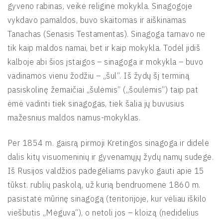
gyveno rabinas, veikė religinė mokykla. Sinagogoje
vykdavo pamaldos, buvo skaitomas ir aiškinamas
Tanachas (Senasis Testamentas). Sinagoga tarnavo ne
tik kaip maldos namai, bet ir kaip mokykla. Todėl jidiš
kalboje abi šios įstaigos – sinagoga ir mokykla – buvo
vadinamos vienu žodžiu – „šul“. Iš žydų šį terminą
pasiskolinę žemaičiai „šulėmis“ („šoulėmis“) taip pat
ėmė vadinti tiek sinagogas, tiek šalia jų buvusius
mažesnius maldos namus-mokyklas.
Per 1854 m. gaisrą pirmoji Kretingos sinagoga ir didelė
dalis kitų visuomeninių ir gyvenamųjų žydų namų sudegė.
Iš Rusijos valdžios padegėliams pavyko gauti apie 15
tūkst. rublių paskolą, už kurią bendruomenė 1860 m.
pasistatė mūrinę sinagogą (teritorijoje, kur vėliau iškilo
viešbutis „Mėguva“), o netoli jos – kloizą (nedidelius