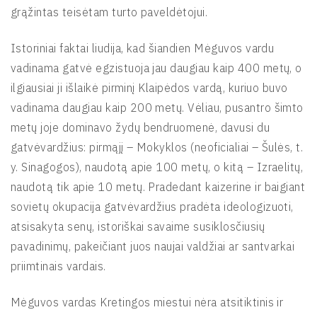
grąžintas teisėtam turto paveldėtojui.
Istoriniai faktai liudija, kad šiandien Mėguvos vardu
vadinama gatvė egzistuoja jau daugiau kaip 400 metų, o
ilgiausiai ji išlaikė pirminį Klaipėdos vardą, kuriuo buvo
vadinama daugiau kaip 200 metų. Vėliau, pusantro šimto
metų joje dominavo žydų bendruomenė, davusi du
gatvėvardžius: pirmąjį – Mokyklos (neoficialiai – Šulės, t.
y. Sinagogos), naudotą apie 100 metų, o kitą – Izraelitų,
naudotą tik apie 10 metų. Pradedant kaizerine ir baigiant
sovietų okupacija gatvėvardžius pradėta ideologizuoti,
atsisakyta senų, istoriškai savaime susiklosčiusių
pavadinimų, pakeičiant juos naujai valdžiai ar santvarkai
priimtinais vardais.
Mėguvos vardas Kretingos miestui nėra atsitiktinis ir