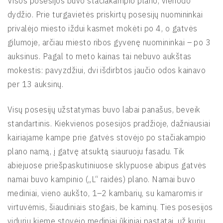
Visos posesijos buvo stačiakampio plano, vienodo
dydžio. Prie turgavietės priskirtų posesijų nuomininkai
privalėjo miesto iždui kasmet mokėti po 4, o gatvės
gilumoje, arčiau miesto ribos gyvenę nuomininkai – po 3
auksinus. Pagal to meto kainas tai nebuvo aukštas
mokestis: pavyzdžiui, dvi išdirbtos jaučio odos kainavo
per 13 auksinų.
Visų posesijų užstatymas buvo labai panašus, beveik
standartinis. Kiekvienos posesijos pradžioje, dažniausiai
kairiajame kampe prie gatvės stovėjo po stačiakampio
plano namą, į gatvę atsuktą siauruoju fasadu. Tik
abiejuose priešpaskutiniuose sklypuose abipus gatvės
namai buvo kampinio („L“ raidės) plano. Namai buvo
mediniai, vieno aukšto, 1–2 kambarių, su kamaromis ir
virtuvėmis, šiaudiniais stogais, be kaminų. Ties posesijos
viduriu kieme stovėjo mediniai ūkiniai pastatai, už kurių