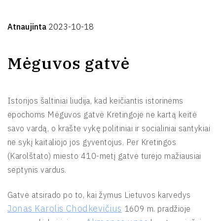
Atnaujinta
2023-10-18
Mėguvos gatvė
Istorijos šaltiniai liudija, kad keičiantis istorinėms
epochoms Mėguvos gatvė Kretingoje ne kartą keitė
savo vardą, o krašte vykę politiniai ir socialiniai santykiai
ne sykį kaitaliojo jos gyventojus. Per Kretingos
(Karolštato) miesto 410-metį gatvė turėjo mažiausiai
septynis vardus.
Gatvė atsirado po to, kai žymus Lietuvos karvedys
Jonas Karolis Chodkevičius
1609 m. pradžioje