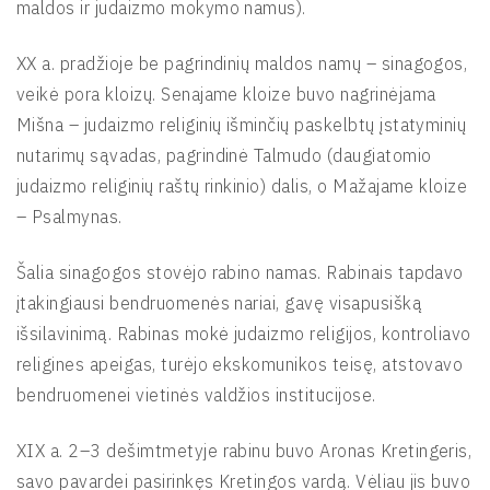
maldos ir judaizmo mokymo namus).
XX a. pradžioje be pagrindinių maldos namų – sinagogos,
veikė pora kloizų. Senajame kloize buvo nagrinėjama
Mišna – judaizmo religinių išminčių paskelbtų įstatyminių
nutarimų sąvadas, pagrindinė Talmudo (daugiatomio
judaizmo religinių raštų rinkinio) dalis, o Mažajame kloize
– Psalmynas.
Šalia sinagogos stovėjo rabino namas. Rabinais tapdavo
įtakingiausi bendruomenės nariai, gavę visapusišką
išsilavinimą. Rabinas mokė judaizmo religijos, kontroliavo
religines apeigas, turėjo ekskomunikos teisę, atstovavo
bendruomenei vietinės valdžios institucijose.
XIX a. 2–3 dešimtmetyje rabinu buvo Aronas Kretingeris,
savo pavardei pasirinkęs Kretingos vardą. Vėliau jis buvo