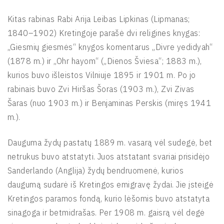
Kitas rabinas Rabi Arija Leibas Lipkinas (Lipmanas;
1840–1902) Kretingoje parašė dvi religines knygas:
„Giesmių giesmės“ knygos komentarus „Divre yedidyah“
(1878 m.) ir „Ohr hayom“ („Dienos Šviesa“; 1883 m.),
kurios buvo išleistos Vilniuje 1895 ir 1901 m. Po jo
rabinais buvo Zvi Hiršas Šoras (1903 m.), Zvi Zivas
Šaras (nuo 1903 m.) ir Benjaminas Perskis (miręs 1941
m.).
Dauguma žydų pastatų 1889 m. vasarą vėl sudegė, bet
netrukus buvo atstatyti. Juos atstatant svariai prisidėjo
Sanderlando (Anglija) žydų bendruomenė, kurios
daugumą sudarė iš Kretingos emigravę žydai. Jie įsteigė
Kretingos paramos fondą, kurio lėšomis buvo atstatyta
sinagoga ir betmidrašas. Per 1908 m. gaisrą vėl degė