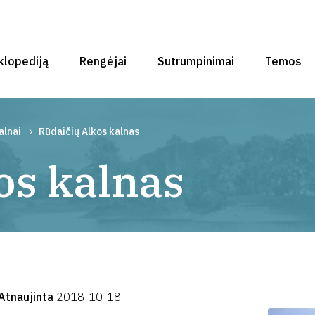
klopediją
Rengėjai
Sutrumpinimai
Temos
alnai
Rūdaičių Alkos kalnas
os kalnas
Atnaujinta
2018-10-18