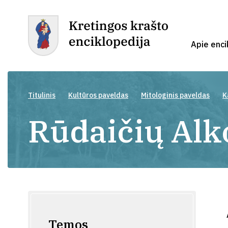
Apie enci
Titulinis
Kultūros paveldas
Mitologinis paveldas
K
Rūdaičių Alk
Temos