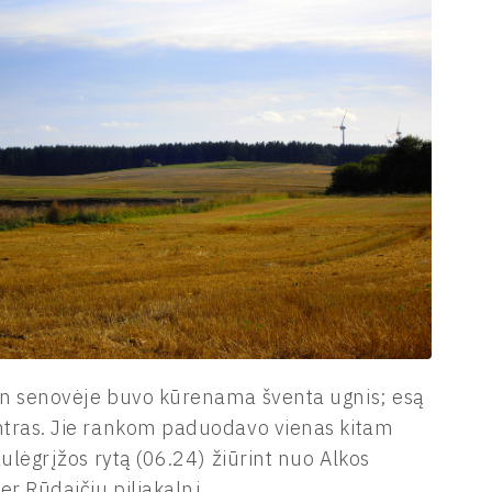
ten senovėje buvo kūrenama šventa ugnis; esą
antras. Jie rankom paduodavo vienas kitam
aulėgrįžos rytą (06.24) žiūrint nuo Alkos
er Rūdaičių piliakalnį.