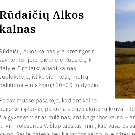
Rūdaičių Alkos
kalnas
Rūdaičių Alkos kalnas yra Kretingos r.
sav. teritorijoje, pietinėje Rūdaičių k.
dalyje. Ilgą laiką ariant kalnas
suplokštėjo, išliko vien kelių metrų
pakiluma – maždaug 50×30 m dydžio.
Padavimuose pasakoja, kad ant kalno
augo keli ąžuolai, po kuriais buvo akmenų krūva – 
čia gyvenęs vienas milžinas, ant Nagarbos kalno – 
kirvį. Profesorius V. Šlapkauskas mini, kad vasaros s
kalno, Saulė pateka per Nagarbos kalną, o leidžiasi p