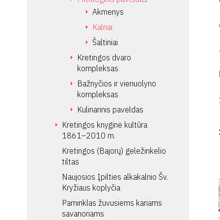
Akmenys
Kalnai
Šaltiniai
Kretingos dvaro
kompleksas
Bažnyčios ir vienuolyno
kompleksas
Kulinarinis paveldas
Kretingos knyginė kultūra
1861–2010 m.
Kretingos (Bajorų) geležinkelio
tiltas
Naujosios Įpilties alkakalnio Šv.
Kryžiaus koplyčia
Paminklas žuvusiems kariams
savanoriams