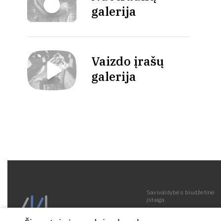
galerija
Vaizdo įrašų
galerija
Savivaldybės biudžetinė
įstaiga.
Kodas 190287259.
Duomenys kaupiami ir sa