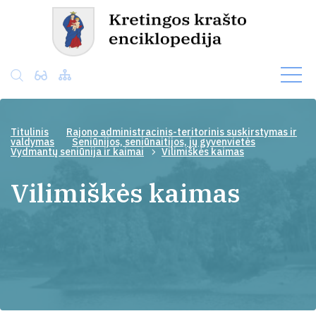
Titulinis
Rajono administracinis-teritorinis suskirstymas ir
valdymas
Seniūnijos, seniūnaitijos, jų gyvenvietės
Vydmantų seniūnija ir kaimai
Vilimiškės kaimas
Vilimiškės kaimas