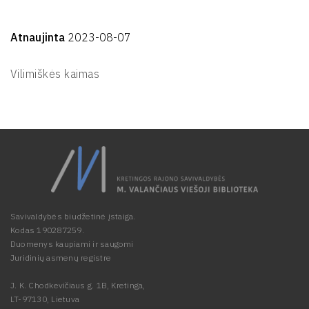
Atnaujinta
2023-08-07
Vilimiškės kaimas
Savivaldybės biudžetinė įstaiga.
Kodas 190287259.
Duomenys kaupiami ir saugomi
Juridinių asmenų registre
J. K. Chodkevičiaus g. 1B, Kretinga,
LT-97130, Lietuva