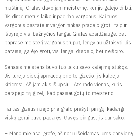
muštinių. Grafas davė jam meisternę, kur jis galėjo dirbti.
Jis dirbo metus laiko ir padirbo vargonus. Kai tuos
vargonus pastatė ir vargonininkas pradėjo groti, taip ir
išbyrėjo visi bažnyčios langai. Grafas apsidžiaugė, bet
paprašė meisterį vargonus truputį lengviau užtaisyti. Jis
pataisė, galėjo groti, visi langai drebėjo, bet neišbiro.
Senasis meisteris buvo tuo laiku savo kalėjimą atlikęs.
Jis turėjo didelį apmaudą prie to gizelio, jis kalbėjo
kitiems: „Aš jam akis išlupsiu.“ Atsirado vienas, kuris
perspėjo tą gizelį, kad pasisaugotų to meisterio.
Tai tas gizelis nuėjo prie grafo prašyti pinigų, kadangi
viską gerai buvo padaręs. Gavęs pinigus, jis dar sako:
– Mano mielasai grafe, aš noriu išeidamas jums dar vieną