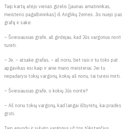
Taip kartą atėjo vienas gizelis [jaunas amatininkas,
meisterio pagalbininkas] iš Anglikų žemės. Jis nuėjo pas
grafą ir sakė:
– Šviesiausias grafe, aš girdėjau, kad Jūs vargonus norit
turėti.
– Je, – atsakė grafas, – aš noriu, bet rasi ir tu toks pat
apgavikas esi kaip ir anie mano meisteriai. Jei tu
nepadarysi tokių vargonų, kokių aš noriu, tai turėsi mirti.
– Šviesiausias grafe, o kokių Jūs norite?
– Aš noriu tokių vargonų, kad langai išbyrėtų, kai pradės
groti.
Taip anuodu ir sulygo vargonus už tris tūkstančius