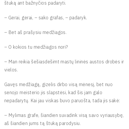
štuką ant bažnyčios padaryti.
– Gerai, gerai, – sako grafas, – padaryk.
– Bet aš prašysiu medžiagos.
– O kokios tu medžiagos nori?
– Man reikia šešiasdešimt mastų lininės austos drobės ir
vielos.
Gavęs medžiagą, gizelis dirbo visą mėnesį, bet nuo
senojo meisterio jis slapstėsi, kad šis jam galo
nepadarytų. Kai jau viskas buvo paruošta, tada jis sakė:
– Mylimas grafe, šiandien suvadink visą savo vyriausybę,
aš šiandien jums tą štuką parodysiu.