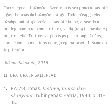
Taip suėjo ant bažnyčios šventoriaus visi ponai ir pastatė
ilgas drobinas iki bažnyčios stogo. Tada mūsų gizelis
užsilipo ant stogo viršaus, pastatė krasę, atsisėdo ir
pradėjo abiem rankom sukti tokį vindą (ratą) – pasikėlė į
orą ir nulėkė. Tik tuos vargonus jis paliko taip užkišęs,
kad nė vienas meisteris nebegalėjo pataisyti. Ir šiandien
taip tebėra.
Jolanta Klietkutė, 2015
LITERATŪRA IR ŠALTINIAI:
BALYS, Jonas.
Lietuvių tautosakos
skaitymai.
Tübingenas: Patria, 1948, p. 81–
82.