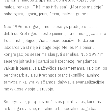
įvairioms maldos grupėms. Šiuo metu jų koplyčioje
maldai renkasi: „Tikėjimas ir šviesa“, „Motinos maldoje“,
onkologinių ligonių, jaunų šeimų maldos grupės.
Nuo 1996 m. rugsėjo mėn. seserys pradėjo oficialiai
dirbti su Kretingos miesto jaunimu, burdamos jį į Jaunimo
Eucharistinį Sąjūdį. Viena sesuo pasišventė darbui
labdaros vaistinėje ir pagelbėjo Meilės Misionierių
kongregacijos seserims slaugyti senelius. Nuo 1997 m.
seserys įsitraukė į parapijos katechezę, rengdamos
vaikus ir paauglius Bažnyčios sakramentams. Taip pat jos
bendradarbiauja su Kretingos pranciškoniško jaunimo
tarnyba ir, kai yra kviečiamos, dalyvauja evangelizacijoje
mokyklose visoje Lietuvoje.
Seserys visą parą pasiruošusios priimti visus, kuriems
reikalinga dvasinė, moralinė arba socialinė pagalba.