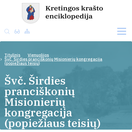
Titulinis
Vienuolijos
Švč. Širdies pranciškonių Misionierių kongregacija
(popiežiaus teisių)
Švč. Širdies
pranciškonių
Misionierių
kongregacija
(popiežiaus teisių)