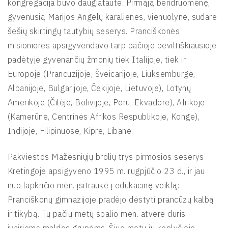
kongregacija buvo daugiatautė. Pirmąją bendruomenę,
gyvenusią Marijos Angelų karalienės, vienuolyne, sudarė
šešių skirtingų tautybių seserys. Pranciškonės
misionierės apsigyvendavo tarp pačioje beviltiškiausioje
padėtyje gyvenančių žmonių tiek Italijoje, tiek ir
Europoje (Prancūzijoje, Šveicarijoje, Liuksemburge,
Albanijoje, Bulgarijoje, Čekijoje, Lietuvoje), Lotynų
Amerikoje (Čilėje, Bolivijoje, Peru, Ekvadore), Afrikoje
(Kamerūne, Centrinės Afrikos Respublikoje, Konge),
Indijoje, Filipinuose, Kipre, Libane.
Pakviestos Mažesniųjų brolių trys pirmosios seserys
Kretingoje apsigyveno 1995 m. rugpjūčio 23 d., ir jau
nuo lapkričio mėn. įsitraukė į edukacinę veiklą:
Pranciškonų gimnazijoje pradėjo dėstyti prancūzų kalbą
ir tikybą. Tų pačių metų spalio mėn. atvėrė duris