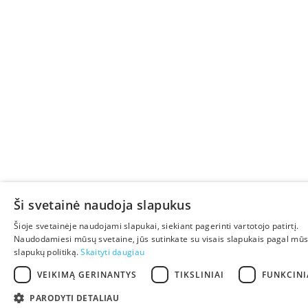
Ši svetainė naudoja slapukus
Šioje svetainėje naudojami slapukai, siekiant pagerinti vartotojo patirtį.
Naudodamiesi mūsų svetaine, jūs sutinkate su visais slapukais pagal mū
slapukų politiką.
Skaityti daugiau
VEIKIMĄ GERINANTYS
TIKSLINIAI
FUNKCINI
PARODYTI DETALIAU