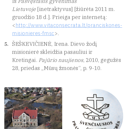
Iš
Pašvęstasis gyvenimas
Lietuvoje
[inetraktyvus] [žiūrėta 2011 m.
gruodžio 18 d.]. Prieiga per internetą:
<
http://www.vitaconsecrata.lt/pranciskones-
misionieres-fmsc
>.
ŠEŠKEVIČIENĖ, Irena. Dievo žodį
misionierė skleidžia pasauliui ir
Kretingai.
Pajūrio naujienos
, 2010, gegužės
28, priedas „Mūsų žmonės“, p. 9-10.