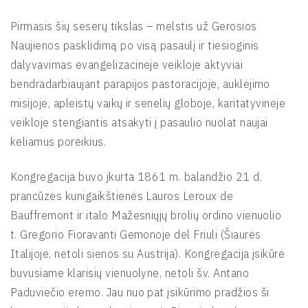
Pirmasis šių seserų tikslas – melstis už Gerosios
Naujienos pasklidimą po visą pasaulį ir tiesioginis
dalyvavimas evangelizacinėje veikloje aktyviai
bendradarbiaujant parapijos pastoracijoje, auklėjimo
misijoje, apleistų vaikų ir senelių globoje, karitatyvinėje
veikloje stengiantis atsakyti į pasaulio nuolat naujai
keliamus poreikius.
Kongregacija buvo įkurta 1861 m. balandžio 21 d.
prancūzės kunigaikštienės Lauros Leroux de
Bauffremont ir italo Mažesniųjų brolių ordino vienuolio
t. Gregorio Fioravanti Gemonoje del Friuli (Šiaurės
Italijoje, netoli sienos su Austrija). Kongregacija įsikūrė
buvusiame klarisių vienuolyne, netoli šv. Antano
Paduviečio eremo. Jau nuo pat įsikūrimo pradžios ši