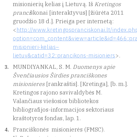
misionierių kelias į Lietuvą. Iš
Kretingos
pranci
škonai [interaktyvus] [žiūrėta 2011
gruodžio 18 d.]. Prieiga per internetą:
<
http://www.kretingospranciskonai.lt/index.ph
option=com_content&view=article&id=466:pra
misionieri-kelias–
lietuv&catid=32:prancikons-misioniers
>.
MUNDIYANKAL, S. M.
Duomenys apie
Švenčiausios Širdies pranciškones
misionieres
[rankraštis]. [Kretinga], [b. m.].
Kretingos rajono savivaldybės M.
Valančiaus viešosios bibliotekos
bibliografijos-informacijos sektoriaus
kraštotyros fondas, lap. 1.
Pranciškonės misionierės (FMSC).