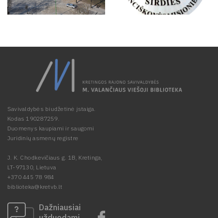
Savivaldybės biudžetinė įstaiga.
Kodas 190287259.
Duomenys kaupiami ir saugomi
Juridinių asmenų registre
J. K. Chodkevičiaus g. 1B, Kretinga,
LT-97130, Lietuva
+370 445 78 984
biblioteka@kretvb.lt
Dažniausiai
užduodami