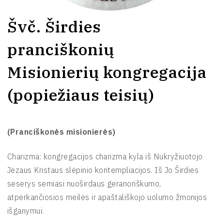
Švč. Širdies
pranciškonių
Misionierių kongregacija
(popiežiaus teisių)
(Pranciškonės misionierės)
Charizma: kongregacijos charizma kyla iš Nukryžiuotojo
Jėzaus Kristaus slėpinio kontempliacijos. Iš Jo Širdies
seserys semiasi nuoširdaus geranoriškumo,
atperkančiosios meilės ir apaštališkojo uolumo žmonijos
išganymui.