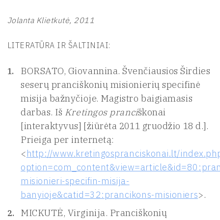
Jolanta Klietkutė, 2011
LITERATŪRA IR ŠALTINIAI:
BORSATO, Giovannina. Švenčiausios Širdies
seserų pranciškonių misionierių specifinė
misija bažnyčioje. Magistro baigiamasis
darbas. Iš
Kretingos pranci
škonai
[interaktyvus] [žiūrėta 2011 gruodžio 18 d.].
Prieiga per internetą:
<
http://www.kretingospranciskonai.lt/index.ph
option=com_content&view=article&id=80:pran
misionieri-specifin-misija-
banyioje&catid=32:prancikons-misioniers
>.
MICKUTĖ, Virginija. Pranciškonių