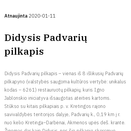
Atnaujinta
2020-01-11
Didysis Padvarių
pilkapis
Didysis Padvarių pilkapis – vienas iš 8 išlikusių Padvarių
pilkapyno (valstybės saugoma kultūros vertybė: unikalus
kodas – 6261) restauruotų pilkapių, kuris Igno
Jablonskio iniciatyva išsaugotas ateities kartoms.
Stūkso su kitais pilkapiais p. v. Kretingos rajono
savivaldybės teritorijos dalyje, Padvarių k., 0,19 km į r.
nuo kelio Kretinga–Darbėnai, Akmenos upės deš. krante.
Žinomas dar kaip Didysis, nes šio pilkapio skersmuo