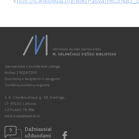
<
http://lt.wikipedia.org/wiki/Padvari%C5%B3_p
Savivaldybės biudžetinė įstaiga.
Kodas 190287259.
Duomenys kaupiami ir saugomi
Juridinių asmenų registre
J. K. Chodkevičiaus g. 1B, Kretinga,
LT-97130, Lietuva
+370 445 78 984
biblioteka@kretvb.lt
Dažniausiai
užduodami