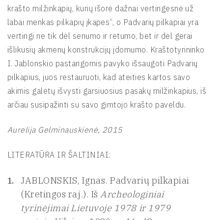
krašto milžinkapių, kurių išorė dažnai vertingesnė už
labai menkas pilkapių įkapes“, o Padvarių pilkapiai yra
vertingi ne tik dėl senumo ir retumo, bet ir dėl gerai
išlikusių akmenų konstrukcijų įdomumo. Kraštotyrininko
I. Jablonskio pastangomis pavyko išsaugoti Padvarių
pilkapius, juos restauruoti, kad ateities kartos savo
akimis galėtų išvysti garsiuosius pasakų milžinkapius, iš
arčiau susipažinti su savo gimtojo krašto paveldu.
Aurelija Gelminauskienė, 2015
LITERATŪRA IR ŠALTINIAI:
JABLONSKIS, Ignas. Padvarių pilkapiai
(Kretingos raj.). Iš
Archeologiniai
tyrinėjimai Lietuvoje 1978 ir 1979