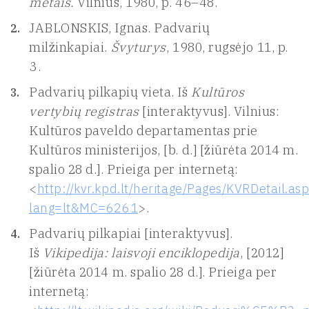
metais.
Vilnius, 1980, p. 46–48.
JABLONSKIS, Ignas. Padvarių
milžinkapiai.
Švyturys
, 1980, rugsėjo 11, p.
3.
Padvarių pilkapių vieta. Iš
Kultūros
vertybių registras
[interaktyvus]. Vilnius:
Kultūros paveldo departamentas prie
Kultūros ministerijos, [b. d.] [žiūrėta 2014 m.
spalio 28 d.]. Prieiga per internetą:
<
http://kvr.kpd.lt/heritage/Pages/KVRDetail.as
lang=lt&MC=6261
>.
Padvarių pilkapiai [interaktyvus].
Iš
Vikipedija: laisvoji enciklopedija
, [2012]
[žiūrėta 2014 m. spalio 28 d.]. Prieiga per
internetą: