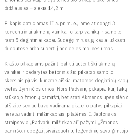
didžiausias – siekia 14,2 m.
Pilkapis datuojamas II a. pr. m. e., jame atidengti 3
koncentriniai akmenų vainikai, o tarp vainikų ir sampile
rasti 5 degintiniai kapai. Sudegę mirusiųjų kaulai užkasti
duobutėse arba suberti į nedideles molines urnas.
Krašto pilkapiams pažinti palikti autentiški akmenų
vainikai ir padarytas betoninis šio pilkapio sampilo
skersinis pjūvis, kuriame aiškiai matomos degintinių kapų
vietas žyminčios urnos. Nors Padvarių pilkapiai kurį laiką
stūksojo žmonių pamiršti, bet stati Akmenos upės slėnio
atšlaitė seniau buvo vadinama pilale, o patys pilkapiai
neretai vadinti milžinkapiais, pilalėmis. I. Jablonskis
straipsnyje „Padvarių milžinkapiai“ pažymi: „Žmonės
pamiršo, nebegali įsivaizduoti tų legendinių savo gimtojo