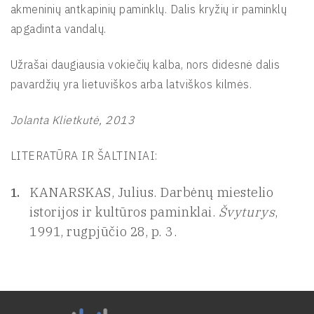
akmeninių antkapinių paminklų. Dalis kryžių ir paminklų
apgadinta vandalų.
Užrašai daugiausia vokiečių kalba, nors didesnė dalis
pavardžių yra lietuviškos arba latviškos kilmės.
Jolanta Klietkutė, 2013
LITERATŪRA IR ŠALTINIAI:
KANARSKAS, Julius. Darbėnų miestelio
istorijos ir kultūros paminklai.
Švyturys
,
1991, rugpjūčio 28, p. 3.