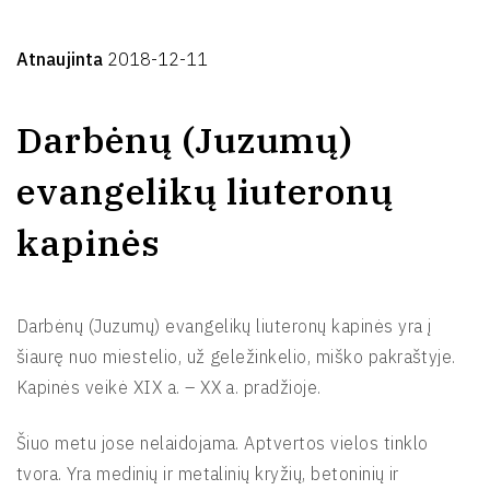
Atnaujinta
2018-12-11
Darbėnų (Juzumų)
evangelikų liuteronų
kapinės
Darbėnų (Juzumų) evangelikų liuteronų kapinės yra į
šiaurę nuo miestelio, už geležinkelio, miško pakraštyje.
Kapinės veikė XIX a. – XX a. pradžioje.
Šiuo metu jose nelaidojama. Aptvertos vielos tinklo
tvora. Yra medinių ir metalinių kryžių, betoninių ir