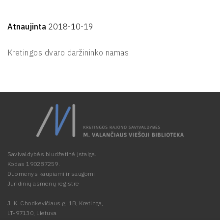
Atnaujinta
2018-10-19
Kretingos dvaro daržininko namas
Savivaldybės biudžetinė įstaiga.
Kodas 190287259.
Duomenys kaupiami ir saugomi
Juridinių asmenų registre
J. K. Chodkevičiaus g. 1B, Kretinga,
LT-97130, Lietuva