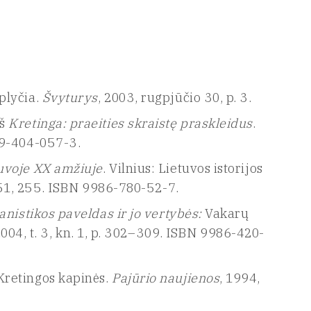
plyčia.
Švyturys
, 2003, rugpjūčio 30, p. 3.
Iš
Kretinga: praeities skraistę praskleidus
.
09-404-057-3.
tuvoje XX amžiuje
. Vilnius: Lietuvos istorijos
 251, 255. ISBN 9986-780-52-7.
anistikos paveldas ir jo vertybės:
Vakarų
 2004, t. 3, kn. 1, p. 302–309. ISBN 9986-420-
Kretingos kapinės.
Pajūrio naujienos
, 1994,