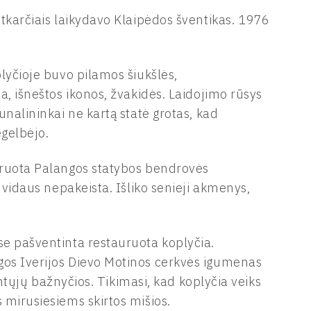
etkarčiais laikydavo Klaipėdos šventikas. 1976
plyčioje buvo pilamos šiukšlės,
a, išneštos ikonos, žvakidės. Laidojimo rūsys
unalininkai ne kartą statė grotas, kad
egelbėjo.
auruota Palangos statybos bendrovės
š vidaus nepakeista. Išliko senieji akmenys,
se pašventinta restauruota koplyčia.
gos Iverijos Dievo Motinos cerkvės igumenas
ventųjų bažnyčios. Tikimasi, kad koplyčia veiks
 mirusiesiems skirtos mišios.