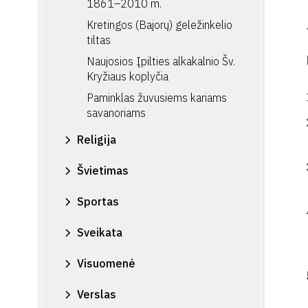
1861–2010 m.
Kretingos (Bajorų) geležinkelio
tiltas
Naujosios Įpilties alkakalnio Šv.
Kryžiaus koplyčia
Paminklas žuvusiems kariams
savanoriams
Religija
Švietimas
Sportas
Sveikata
Visuomenė
Verslas