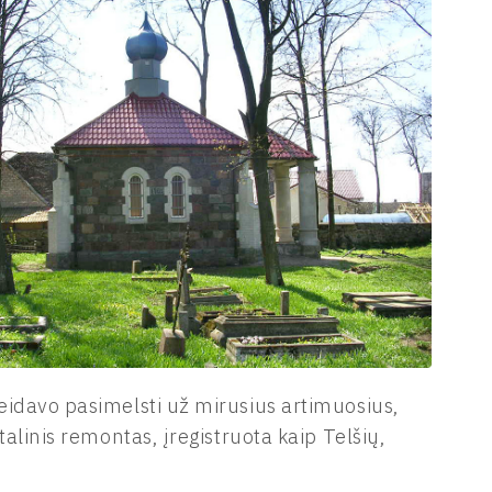
eidavo pasimelsti už mirusius artimuosius,
alinis remontas, įregistruota kaip Telšių,