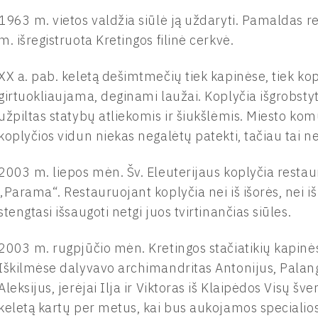
1963 m. vietos valdžia siūlė ją uždaryti. Pamaldas r
m. išregistruota Kretingos filinė cerkvė.
XX a. pab. keletą dešimtmečių tiek kapinėse, tiek ko
girtuokliaujama, deginami laužai. Koplyčia išgrobstyt
užpiltas statybų atliekomis ir šiukšlėmis. Miesto kom
koplyčios vidun niekas negalėtų patekti, tačiau tai n
2003 m. liepos mėn. Šv. Eleuterijaus koplyčia rest
„Parama“. Restauruojant koplyčia nei iš išorės, nei i
stengtasi išsaugoti netgi juos tvirtinančias siūles.
2003 m. rugpjūčio mėn. Kretingos stačiatikių kapinė
Iškilmėse dalyvavo archimandritas Antonijus, Palan
Aleksijus, jerėjai Ilja ir Viktoras iš Klaipėdos Visų š
keletą kartų per metus, kai bus aukojamos specialios