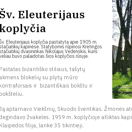
Šv. Eleuterijaus
koplyčia
Šv. Eleuterijaus koplyčia pastatyta apie 1905 m.
stačiatikių kapinėse. Statybomis rūpinosi Kretingos
stačiatikių dvasininkas Nikolajus Vedenskis, kuris
vėliau buvo palaidotas šios koplyčios rūsyje.
Pastatas bizantiško stiliaus, tašytų
akmens blokelių su plytų mūro
kontraforsais ir bizantiškais bokštu ir
bokšteliu.
Ją aptarnavo Viekšnių, Skuodo šventikas. Žmonės at
degindavo žvakeles. 1959 m. koplyčioje atliktas kapit
Klaipėdos filija, lankė 35 tikintieji.