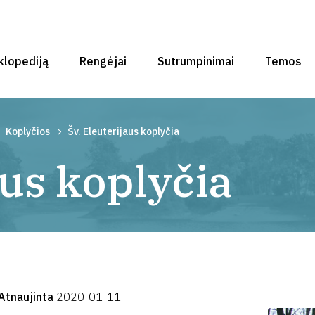
klopediją
Rengėjai
Sutrumpinimai
Temos
Koplyčios
Šv. Eleuterijaus koplyčia
aus koplyčia
Atnaujinta
2020-01-11