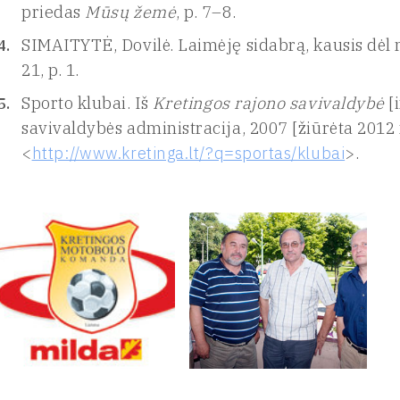
priedas
Mūsų žemė
, p. 7–8.
SIMAITYTĖ, Dovilė. Laimėję sidabrą, kausis dė
21, p. 1.
Sporto klubai. Iš
Kretingos rajono savivaldybė
[
savivaldybės administracija, 2007 [žiūrėta 2012 m
<
http://www.kretinga.lt/?q=sportas/klubai
>.