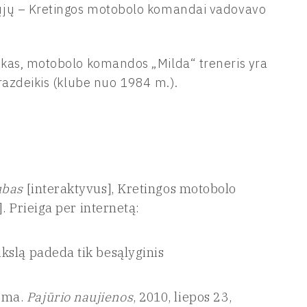
-ųjų – Kretingos motobolo komandai vadovavo
nkas, motobolo komandos „Milda“ treneris yra
razdeikis (klube nuo 1984 m.).
ubas
[interaktyvus], Kretingos motobolo
]. Prieiga per internetą:
kslą padeda tik besąlyginis
.
oma.
Pajūrio naujienos
, 2010, liepos 23,