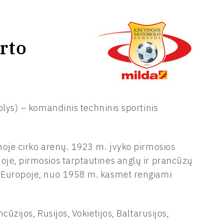
rto
ys) – komandinis techninis sportinis
noje cirko arenų. 1923 m. įvyko pirmosios
oje, pirmosios tarptautinės anglų ir prancūzų
o Europoje, nuo 1958 m. kasmet rengiami
ūzijos, Rusijos, Vokietijos, Baltarusijos,