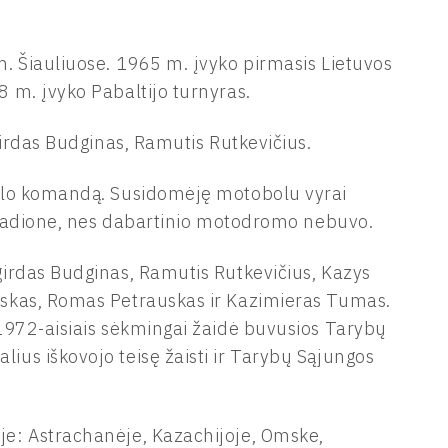
. Šiauliuose. 1965 m. įvyko pirmasis Lietuvos
 m. įvyko Pabaltijo turnyras.
irdas Budginas, Ramutis Rutkevičius.
olo komandą. Susidomėję motobolu vyrai
 stadione, nes dabartinio motodromo nebuvo.
irdas Budginas, Ramutis Rutkevičius, Kazys
skas, Romas Petrauskas ir Kazimieras Tumas.
1972-aisiais sėkmingai žaidė buvusios Tarybų
us iškovojo teisę žaisti ir Tarybų Sąjungos
e: Astrachanėje, Kazachijoje, Omske,