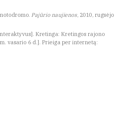
l motodromo.
Pajūrio naujienos
, 2010, rugsėjo
interaktyvus]. Kretinga: Kretingos rajono
. vasario 6 d.]. Prieiga per internetą: