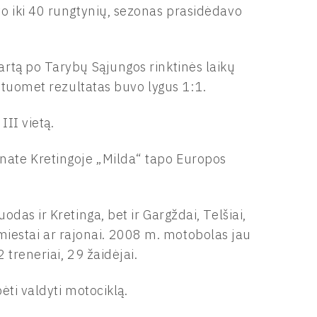
o iki 40 rungtynių, sezonas prasidėdavo
rtą po Tarybų Sąjungos rinktinės laikų
 tuomet rezultatas buvo lygus 1:1.
II vietą.
ate Kretingoje „Milda“ tapo Europos
as ir Kretinga, bet ir Gargždai, Telšiai,
os miestai ar rajonai. 2008 m. motobolas jau
 treneriai, 29 žaidėjai.
ti valdyti motociklą.