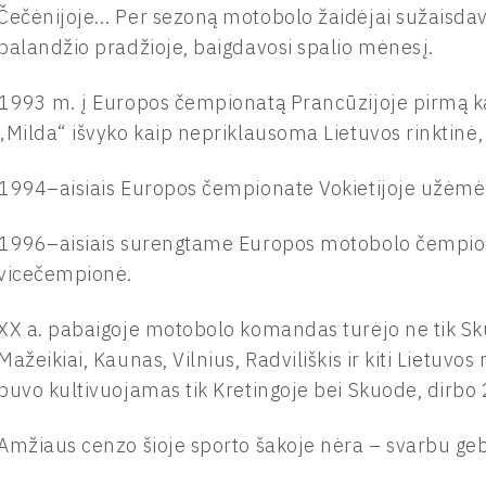
Čečėnijoje… Per sezoną motobolo žaidėjai sužaisdav
balandžio pradžioje, baigdavosi spalio mėnesį.
1993 m. į Europos čempionatą Prancūzijoje pirmą ka
„Milda“ išvyko kaip nepriklausoma Lietuvos rinktinė,
1994–aisiais Europos čempionate Vokietijoje užėmė I
1996–aisiais surengtame Europos motobolo čempion
vicečempionė.
XX a. pabaigoje motobolo komandas turėjo ne tik Skuod
Mažeikiai, Kaunas, Vilnius, Radviliškis ir kiti Lietuv
buvo kultivuojamas tik Kretingoje bei Skuode, dirbo 2
Amžiaus cenzo šioje sporto šakoje nėra – svarbu gebė