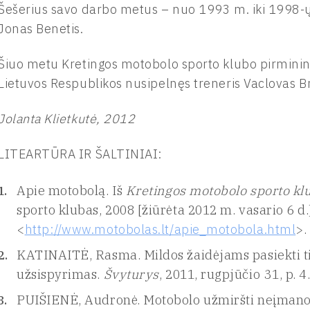
Šešerius savo darbo metus – nuo 1993 m. iki 1998
Jonas Benetis.
Šiuo metu Kretingos motobolo sporto klubo pirmini
Lietuvos Respublikos nusipelnęs treneris Vaclovas B
Jolanta Klietkutė, 2012
LITEARTŪRA IR ŠALTINIAI:
Apie motobolą. Iš
Kretingos motobolo sporto kl
sporto klubas, 2008 [žiūrėta 2012 m. vasario 6 d.
<
http://www.motobolas.lt/apie_motobola.html
>.
KATINAITĖ, Rasma. Mildos žaidėjams pasiekti ti
užsispyrimas.
Švyturys
, 2011, rugpjūčio 31, p. 4
PUIŠIENĖ, Audronė. Motobolo užmiršti neįman