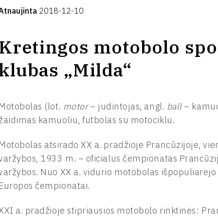
Atnaujinta
2018-12-10
Kretingos motobolo spo
klubas „Milda“
Motobolas (lot.
motor
– judintojas, angl.
ball
– kamuol
žaidimas kamuoliu, futbolas su motociklu.
Motobolas atsirado XX a. pradžioje Prancūzijoje, vie
varžybos, 1933 m. – oficialus čempionatas Prancūzij
varžybos. Nuo XX a. vidurio motobolas išpopuliarėj
Europos čempionatai.
XXI a. pradžioje stipriausios motobolo rinktinės: Pranc