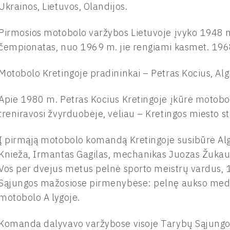
Ukrainos, Lietuvos, Olandijos.
Pirmosios motobolo varžybos Lietuvoje įvyko 1948 m
čempionatas, nuo 1969 m. jie rengiami kasmet. 1968
Motobolo Kretingoje pradininkai – Petras Kocius, Alg
Apie 1980 m. Petras Kocius Kretingoje įkūrė motob
treniravosi žvyrduobėje, vėliau – Kretingos miesto
Į pirmąją motobolo komandą Kretingoje susibūrė Alg
Knieža, Irmantas Gagilas, mechanikas Juozas Žukau
Vos per dvejus metus pelnė sporto meistrų vardus, 
Sąjungos mažosiose pirmenybėse: pelnę aukso medali
motobolo A lygoje.
Komanda dalyvavo varžybose visoje Tarybų Sąjungoj