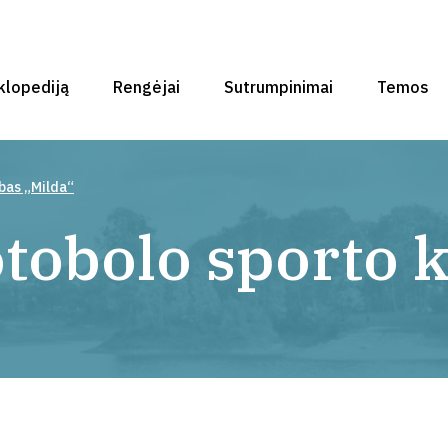
klopediją
Rengėjai
Sutrumpinimai
Temos
bas „Milda“
tobolo sporto 