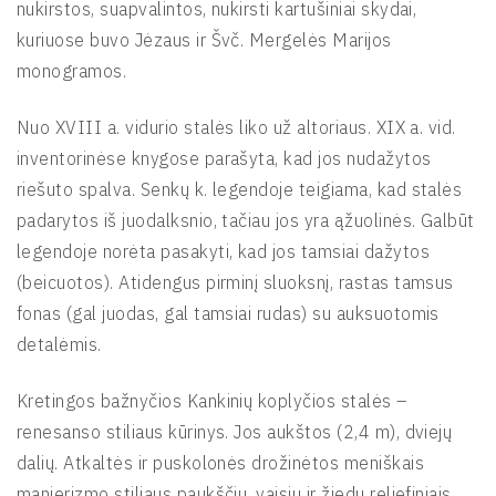
nukirstos, suapvalintos, nukirsti kartušiniai skydai,
kuriuose buvo Jėzaus ir Švč. Mergelės Marijos
monogramos.
Nuo XVIII a. vidurio stalės liko už altoriaus. XIX a. vid.
inventorinėse knygose parašyta, kad jos nudažytos
riešuto spalva. Senkų k. legendoje teigiama, kad stalės
padarytos iš juodalksnio, tačiau jos yra ąžuolinės. Galbūt
legendoje norėta pasakyti, kad jos tamsiai dažytos
(beicuotos). Atidengus pirminį sluoksnį, rastas tamsus
fonas (gal juodas, gal tamsiai rudas) su auksuotomis
detalėmis.
Kretingos bažnyčios Kankinių koplyčios stalės –
renesanso stiliaus kūrinys. Jos aukštos (2,4 m), dviejų
dalių. Atkaltės ir puskolonės drožinėtos meniškais
manierizmo stiliaus paukščių, vaisių ir žiedų reljefiniais