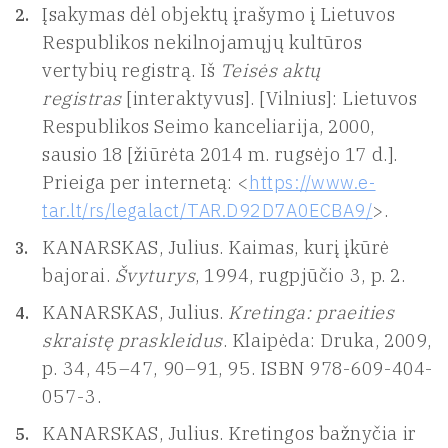
Įsakymas dėl objektų įrašymo į Lietuvos
Respublikos nekilnojamųjų kultūros
vertybių registrą. Iš
Teisės aktų
registras
[interaktyvus]. [Vilnius]: Lietuvos
Respublikos Seimo kanceliarija, 2000,
sausio 18 [žiūrėta 2014 m. rugsėjo 17 d.].
Prieiga per internetą: <
https://www.e-
tar.lt/rs/legalact/TAR.D92D7A0ECBA9/
>.
KANARSKAS, Julius. Kaimas, kurį įkūrė
bajorai.
Švyturys
, 1994, rugpjūčio 3, p. 2.
KANARSKAS, Julius.
Kretinga: praeities
skraistę praskleidus
. Klaipėda: Druka, 2009,
p. 34, 45–47, 90–91, 95. ISBN 978-609-404-
057-3.
KANARSKAS, Julius. Kretingos bažnyčia ir