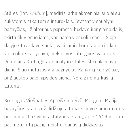
Stãlės [lot.
stallum
], mediniai arba akmeniniai suolai su
aukštomis atkaltėmis ir turėklais. Statant vienuolynų
bažnyčias, už altoriaus paprastai būdavo įrengiama dalis,
skirta tik vienuoliams, vadinama vienuolių choru. Šioje
dalyje stovėdavo suolai, vadinami choro stalėmis, kur
vienuoliai skaitydavo, melsdavosi liturgines valandas.
Pirmosios Kretingos vienuolyno stalės išliko iki mūsų
dienų. Šiuo metu jos yra bažnyčios Kankinių koplyčioje,
priglaustos palei apsidės sieną. Nėra žinoma, kas jų
autoriai.
Kretingos Viešpaties Apreiškimo Švč. Mergelei Marijai
bažnyčios stalės už didžiojo altoriaus buvo sumontuotos
per pirmąjį bažnyčios statybos etapą, apie 1619 m., tuo
pat metu ir tų pačių meistrų, dariusių didžiąsias ir