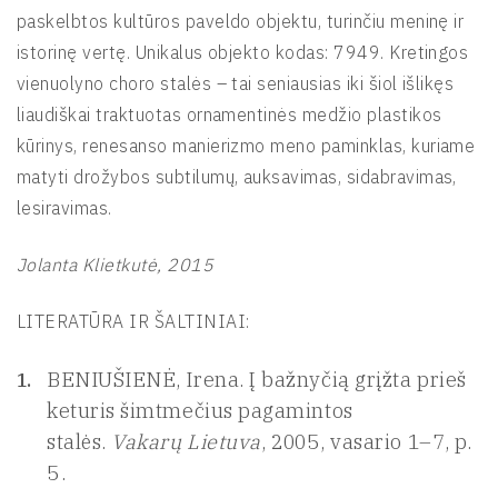
paskelbtos kultūros paveldo objektu, turinčiu meninę ir
istorinę vertę. Unikalus objekto kodas: 7949. Kretingos
vienuolyno choro stalės – tai seniausias iki šiol išlikęs
liaudiškai traktuotas ornamentinės medžio plastikos
kūrinys, renesanso manierizmo meno paminklas, kuriame
matyti drožybos subtilumų, auksavimas, sidabravimas,
lesiravimas.
Jolanta Klietkutė, 2015
LITERATŪRA IR ŠALTINIAI:
BENIUŠIENĖ, Irena. Į bažnyčią grįžta prieš
keturis šimtmečius pagamintos
stalės.
Vakarų Lietuva
, 2005, vasario 1–7, p.
5.