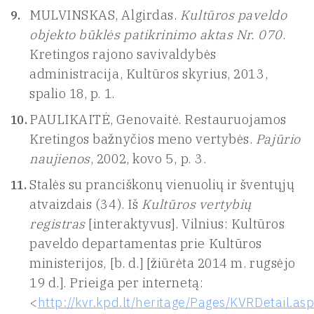
MULVINSKAS, Algirdas.
Kultūros paveldo
objekto būklės patikrinimo aktas Nr. 070
.
Kretingos rajono savivaldybės
administracija, Kultūros skyrius, 2013,
spalio 18, p. 1.
PAULIKAITĖ, Genovaitė. Restauruojamos
Kretingos bažnyčios meno vertybės.
Pajūrio
naujienos
, 2002, kovo 5, p. 3.
Stalės su pranciškonų vienuolių ir šventųjų
atvaizdais (34). Iš
Kultūros vertybių
registras
[interaktyvus]. Vilnius: Kultūros
paveldo departamentas prie Kultūros
ministerijos, [b. d.] [žiūrėta 2014 m. rugsėjo
19 d.]. Prieiga per internetą:
<
http://kvr.kpd.lt/heritage/Pages/KVRDetail.as