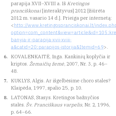
parapija XVII–XVIII a. Iš
Kretingos
pranciškonai
[interaktyvus] 2012 [žiūrėta
2012 m. vasario 14 d.]. Prieiga per internetą:
<
http://www.kretingospranciskonai.lt/index.ph
option=com_content&view=article&id=105:kre
banyia-ir-parapija-xvii-xviii-
a&catid=20:parapijos-istorija&Itemid=69
>.
KOVALENKAITĖ, Inga. Kankinių koplyčia ir
kriptos.
Žemaičių žemė
, 2007, Nr. 3, p. 46–
48.
KUKLYS, Algis. Ar išgelbėsime choro stales?
Klaipėda, 1997, spalio 25, p. 10.
LATONAS, Stasys. Kretingos bažnyčios
stalės.
Šv. Pranciškaus varpelis
, Nr. 2, 1996,
p. 64–66.