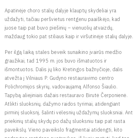
Apatinėje choro stalių dalyje klauptų skydeliai yra
uždažyti, tačiau peršvietus rentgenu paaiškėjo, kad
juose taip pat buvo piešinių – vienuolių atvaizdų,
maždaug tokio pat stiliaus kaip ir viršutinėje stalių dalyje.
Per ilgą laiką stales beveik sunaikino įvairūs medžio
graužikai, tad 1995 m. jos buvo išmatuotos ir
išmontuotos. Dalis jų liko Kretingos bažnyčioje, dalis
atvežta į Vilniaus P. Gudyno restauravimo centro
Polichromijos skyrių, vadovaujamą Alfonso Šiaulio.
Tapybą aliejiniais dažais restauravo Birutė Čerponienė.
Atlikti sluoksnių, dažymo raidos tyrimai, atidengiant
pirminį sluoksnį, šalinti vėlesnių uždažymų sluoksniai. Ant
priekinių stalių skydų po dažų sluoksniu taip pat rasta
paveikslų. Vieno paveikslo fragmentai atidengti, kito