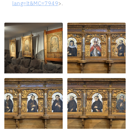
lang=lt&MC=7949
>.