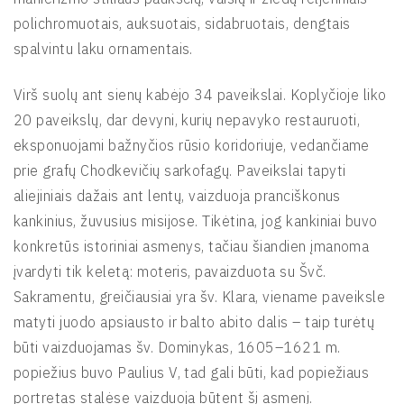
polichromuotais, auksuotais, sidabruotais, dengtais
spalvintu laku ornamentais.
Virš suolų ant sienų kabėjo 34 paveikslai. Koplyčioje liko
20 paveikslų, dar devyni, kurių nepavyko restauruoti,
eksponuojami bažnyčios rūsio koridoriuje, vedančiame
prie grafų Chodkevičių sarkofagų. Paveikslai tapyti
aliejiniais dažais ant lentų, vaizduoja pranciškonus
kankinius, žuvusius misijose. Tikėtina, jog kankiniai buvo
konkretūs istoriniai asmenys, tačiau šiandien įmanoma
įvardyti tik keletą: moteris, pavaizduota su Švč.
Sakramentu, greičiausiai yra šv. Klara, viename paveiksle
matyti juodo apsiausto ir balto abito dalis – taip turėtų
būti vaizduojamas šv. Dominykas, 1605–1621 m.
popiežius buvo Paulius V, tad gali būti, kad popiežiaus
portretas stalėse vaizduoja būtent šį asmenį.