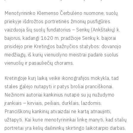
Menotyrininko Klemenso Čerbulėno nuomone, suolų
priekyje išdrožtos portretinės žmonių pusfigūrės
vaizduoja šių suolų fundatorius – Senkų (Ankštakių) k.
bajorus, kadangi 1620 m. pradžioje Senkų k. bajorai
prisidėjo prie Kretingos bažnyčios statybos: dovanojo
medžiagų, iš kurių vienuolyno meistrai padarė suolus
vienuolių ir pasauliečių chorams.
Kretingoje kurį laiką veikė ikonografijos mokykla, tad
stales galėjo nutapyti ir patys broliai pranciškonai.
Nežinomi autoriai kankinius nutapė su jų nužudymo
įrankiais – kirviais, peiliais, durklais, lazdomis.
Pranciškonų kankinių atvaizdai ne kartą atnaujinti,
užtapyti. Kai kurie menotyrininkai linkę manyti, kad stalių
portretai yra kelių dailininkų skirtingo laikotarpio darbas.