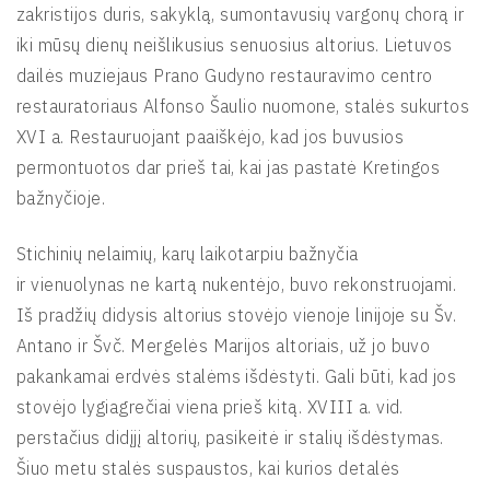
zakristijos duris, sakyklą, sumontavusių vargonų chorą ir
iki mūsų dienų neišlikusius senuosius altorius. Lietuvos
dailės muziejaus Prano Gudyno restauravimo centro
restauratoriaus Alfonso Šaulio nuomone, stalės sukurtos
XVI a. Restauruojant paaiškėjo, kad jos buvusios
permontuotos dar prieš tai, kai jas pastatė Kretingos
bažnyčioje.
Stichinių nelaimių, karų laikotarpiu bažnyčia
ir vienuolynas ne kartą nukentėjo, buvo rekonstruojami.
Iš pradžių didysis altorius stovėjo vienoje linijoje su Šv.
Antano ir Švč. Mergelės Marijos altoriais, už jo buvo
pakankamai erdvės stalėms išdėstyti. Gali būti, kad jos
stovėjo lygiagrečiai viena prieš kitą. XVIII a. vid.
perstačius didįjį altorių, pasikeitė ir stalių išdėstymas.
Šiuo metu stalės suspaustos, kai kurios detalės