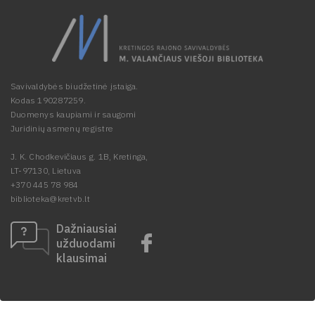
Savivaldybės biudžetinė įstaiga.
Kodas 190287259.
Duomenys kaupiami ir saugomi
Juridinių asmenų registre
J. K. Chodkevičiaus g. 1B, Kretinga,
LT-97130, Lietuva
+370 445 78 984
biblioteka@kretvb.lt
Dažniausiai
užduodami
klausimai