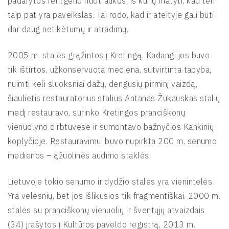
padarytos rentgeno nuotraukos, iš kurių matyti, kad ten
taip pat yra paveikslas. Tai rodo, kad ir ateityje gali būti
dar daug netikėtumų ir atradimų.
2005 m. stalės grąžintos į Kretingą. Kadangi jos buvo
tik ištirtos, užkonservuota mediena, sutvirtinta tapyba,
nuimti keli sluoksniai dažų, dengusių pirminį vaizdą,
šiaulietis restauratorius stalius Antanas Žukauskas stalių
medį restauravo, surinko Kretingos pranciškonų
vienuolyno dirbtuvėse ir sumontavo bažnyčios Kankinių
koplyčioje. Restauravimui buvo nupirkta 200 m. senumo
medienos – ąžuolinės audimo staklės.
Lietuvoje tokio senumo ir dydžio stalės yra vienintelės.
Yra vėlesnių, bet jos išlikusios tik fragmentiškai. 2000 m.
stalės su pranciškonų vienuolių ir šventųjų atvaizdais
(34) įrašytos į Kultūros paveldo registrą, 2013 m.