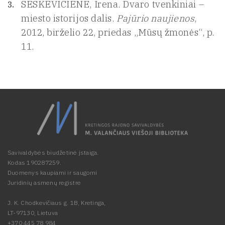
ŠEŠKEVIČIENĖ, Irena. Dvaro tvenkiniai –
miesto istorijos dalis.
Pajūrio naujienos
,
2012, birželio 22, priedas „Mūsų žmonės“, p.
11.
Savivaldybės biudžetinė įstaiga.
Kodas 190287259.
Duomenys kaupiami ir saugomi
Juridinių asmenų registre
J. K. Chodkevičiaus g. 1B, Kretinga,
LT-97130, Lietuva
+370 445 78 984