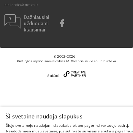
biblioteka@kretvb.lt
Dažniausiai
užduodami
klausimai
© 2002-2026
Kretingos rajono savivaldybės M. Valančiaus viešoji biblioteka
Sukūrė
Ši svetainė naudoja slapukus
Šioje svetainėje naudojami slapukai, siekiant pagerinti vartotojo patirtį.
Naudodamiesi mūsų svetaine, jūs sutinkate su visais slapukais pagal mū