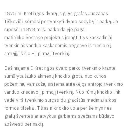
1875 m. Kretingos dvarą įsigijęs grafas Juozapas
Tiškevičiusėmėsi pertvarkyti dvaro sodybą ir parką. Jo
rūpesčiu 1878 m. š. parko dalyje pagal
matininko Šostako projektus įrengti trys kaskadiniai
tvenkiniai: vanduo kaskadomis bėgdavo iš trečiojo į
antrąjį, iš šio – į pirmąjį tvenkinį.
Dešiniajame I Kretingos dvaro parko tvenkinio krante
sumūryta lauko akmenų krioklio grota, nuo kurios
požeminių vamzdžių sistema atitekėjęs antrojo tvenkinio
vanduo krisdavo į pirmąjį tvenkinį. Nuo rūmų krioklio link
vedė virš tvenkinio suręsti du grakštūs mediniai arkos
formos tilteliai. Tiltas ir krioklio uola per šeimynines
grafų šventes ar atvykus garbiems svečiams būdavo
apšviesti per naktį.