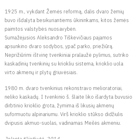
1925 m., vykdant Žemės reformą, dalis dvaro žemių
buvo išdalyta besikuriantiems ūkininkams, kitos žemės
paimtos valstybės nuosavybėn.
Sumažėjusios Aleksandro Tiškevičiaus pajamos
apsunkino dvaro sodybos, ypač parko, priežiūrą.
Neprižiūrimi ištvinę tvenkiniai pralaužė pylimus, sutriko
kaskadinių tvenkinių su kriokliu sistema, krioklio uola
virto akmenų ir plytų griuvėsiais.
1980 m. dvaro tvenkinius rekonstravo melioratoriai,
neliko kaskadų. I tvenkinio š. šlaite liko išardyta buvusio
dirbtinio krioklio grota, žymima iš likusių akmenų
suformuotu alpinariumu. Virš krioklio stūkso didžiulis
dvipusis akmuo-suolas, vadinamas Meilės akmeniu.
Jolanta Klietkutė, 2014