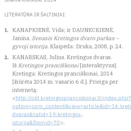
LITERATŪRA IR ŠALTINIAI:
KANAPKIENĖ, Vida; ir DAUNECKIENĖ,
Janina.
Senasis Kretingos dvaro parkas –
gyvoji istorija
. Klaipėda: Druka, 2008, p. 24.
KANARSKAS, Julius. Kretingos dvaras.
Iš
Kretingos pranciškonai
[interaktyvus].
Kretinga: Kretingos pranciškonai, 2014
[žiūrėta 2014 m. vasario 6 d.]. Prieiga per
internetą:
<
http://old.kretingospranciskonai.lt/index.php
option=com_content&view=article&id=14:kret
dvaras&catid=19:kretingos-
istorija&Itemid=70
>.