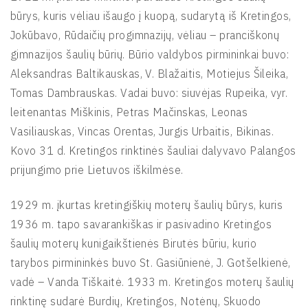
būrys, kuris vėliau išaugo į kuopą, sudarytą iš Kretingos,
Jokūbavo, Rūdaičių progimnazijų, vėliau – pranciškonų
gimnazijos šaulių būrių. Būrio valdybos pirmininkai buvo:
Aleksandras Baltikauskas, V. Blažaitis, Motiejus Šileika,
Tomas Dambrauskas. Vadai buvo: siuvėjas Rupeika, vyr.
leitenantas Miškinis, Petras Mačinskas, Leonas
Vasiliauskas, Vincas Orentas, Jurgis Urbaitis, Bikinas.
Kovo 31 d. Kretingos rinktinės šauliai dalyvavo Palangos
prijungimo prie Lietuvos iškilmėse.
1929 m. įkurtas kretingiškių moterų šaulių būrys, kuris
1936 m. tapo savarankiškas ir pasivadino Kretingos
šaulių moterų kunigaikštienės Birutės būriu, kurio
tarybos pirmininkės buvo St. Gasiūnienė, J. Gotšelkienė,
vadė – Vanda Tiškaitė. 1933 m. Kretingos moterų šaulių
rinktinę sudarė Burdių, Kretingos, Notėnų, Skuodo