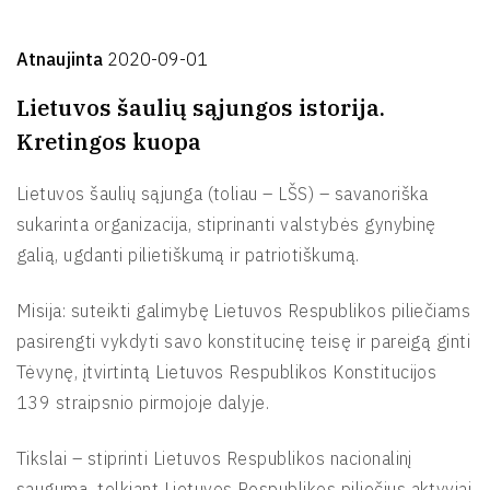
Atnaujinta
2020-09-01
Lietuvos šaulių sąjungos istorija.
Kretingos kuopa
Lietuvos šaulių sąjunga (toliau – LŠS) – savanoriška
sukarinta organizacija, stiprinanti valstybės gynybinę
galią, ugdanti pilietiškumą ir patriotiškumą.
Misija: suteikti galimybę Lietuvos Respublikos piliečiams
pasirengti vykdyti savo konstitucinę teisę ir pareigą ginti
Tėvynę, įtvirtintą Lietuvos Respublikos Konstitucijos
139 straipsnio pirmojoje dalyje.
Tikslai – stiprinti Lietuvos Respublikos nacionalinį
saugumą, telkiant Lietuvos Respublikos piliečius aktyviai