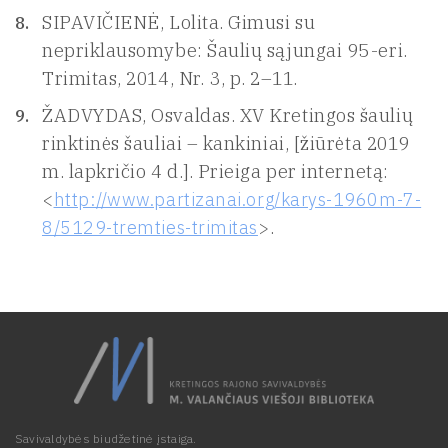
SIPAVIČIENĖ, Lolita. Gimusi su
nepriklausomybe: Šaulių sąjungai 95-eri.
Trimitas, 2014, Nr. 3, p. 2–11.
ŽADVYDAS, Osvaldas. XV Kretingos šaulių
rinktinės šauliai – kankiniai, [žiūrėta 2019
m. lapkričio 4 d.]. Prieiga per internetą:
<
http://www.partizanai.org/karys-1960m-7-
8/5129-tremties-trimitas
>.
Savivaldybės biudžetinė įstaiga.