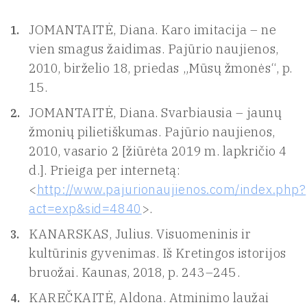
JOMANTAITĖ, Diana. Karo imitacija – ne
vien smagus žaidimas. Pajūrio naujienos,
2010, birželio 18, priedas „Mūsų žmonės“, p.
15.
JOMANTAITĖ, Diana. Svarbiausia – jaunų
žmonių pilietiškumas. Pajūrio naujienos,
2010, vasario 2 [žiūrėta 2019 m. lapkričio 4
d.]. Prieiga per internetą:
<
http://www.pajurionaujienos.com/index.php?
act=exp&sid=4840
>.
KANARSKAS, Julius. Visuomeninis ir
kultūrinis gyvenimas. Iš Kretingos istorijos
bruožai. Kaunas, 2018, p. 243–245.
KAREČKAITĖ, Aldona. Atminimo laužai