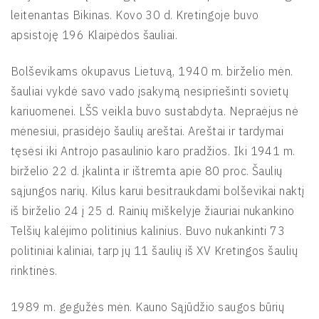
leitenantas Bikinas. Kovo 30 d. Kretingoje buvo
apsistoję 196 Klaipėdos šauliai.
Bolševikams okupavus Lietuvą, 1940 m. birželio mėn.
šauliai vykdė savo vado įsakymą nesipriešinti sovietų
kariuomenei. LŠS veikla buvo sustabdyta. Nepraėjus nė
mėnesiui, prasidėjo šaulių areštai. Areštai ir tardymai
tęsėsi iki Antrojo pasaulinio karo pradžios. Iki 1941 m.
birželio 22 d. įkalinta ir ištremta apie 80 proc. Šaulių
sąjungos narių. Kilus karui besitraukdami bolševikai naktį
iš birželio 24 į 25 d. Rainių miškelyje žiauriai nukankino
Telšių kalėjimo politinius kalinius. Buvo nukankinti 73
politiniai kaliniai, tarp jų 11 šaulių iš XV Kretingos šaulių
rinktinės.
1989 m. gegužės mėn. Kauno Sąjūdžio saugos būrių