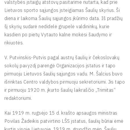
valstybės įstaigų atstovų pasitarime nutarta, kad prie
Lietuvos sporto sąjungos įsteigiamas Šaulių skyrius. Ši
diena ir laikoma Šaulių sąjungos įkūrimo data. Iš pradžių
šį skyrių sudarė nedidelė grupelė valdininkų, kurie
kasdien po pietų Vytauto kalne mokėsi šaudymo ir
rikiuotės.
V. Putvinskis-Putvis pagal austrų šaulių ir čekoslovakų
sokolų pavyzdį parengė Organizacijos įstatus ir tapo
pirmuoju Lietuvos šaulių sąjungos vadu. M. Šalcius buvo
išrinktas Centro valdybos pirmuoju sekretoriumi. Jis tapo
ir pirmuoju 1920 m. įkurto šaulių laikraščio „Trimitas“
redaktoriumi.
Kai 1919 m. rugsėjo 15 d. krašto apsaugos ministras
Povilas Žadeikis patvirtino LŠS įstatus, šaulių būriai ėmė
kurtis visoje Lietuvoje. 1919 m. gruodžio mėn. Šaulių