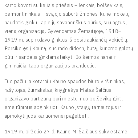
karto kovoti su keliais priešais – lenkais, bolševikais,
bermontininkais – svajojo suburti žmones, kurie mokėtų
naudotis ginklu, apie jų savanoriškus būrius, sujungtus į
vieną organizaciją. Gyvendamas Žemaitijoje, 1918–
1919 m. supirkdavo ginklus iš besitraukiančių vokiečių.
Persikėlęs į Kauną, susirado didesnį butą, kuriame galėtų
būti ir sandėlis ginklams laikyti. Jo šeimos nariai ir
giminaičiai tapo organizacijos branduoliu.
Tuo pačiu laikotarpiu Kauno spaudos biuro viršininkas,
rašytojas, žurnalistas, knygnešys Matas Šalčius
organizavo partizanų būrį miestui nuo bolševikų ginti,
ėmė rūpintis apginkluoti Kauno įstaigų tarnautojus ir
apmokyti juos kariuomenei pagelbėti.
1919 m. birželio 27 d. Kaune M. Šalčiaus sukviestame