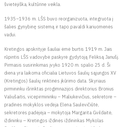
švietėjiška, kultūrine veikla.
1935–1936 m. LŠS buvo reorganizuota, integruota į
šalies gynybinę sistemą ir tapo pavaldi kariuomenės
vadui.
Kretingos apskrityje šauliai ėmė burtis 1919 m. Jais
rūpintis LŠS vadovybė paskyrė gydytoją Feliksą Janušį.
Pirmasis susirinkimas įvyko 1920 m. spalio 25 d. Ši
diena yra laikoma oficialia Lietuvos šaulių sąjungos XV
(Kretingos) šaulių rinktinės įkūrimo data. Skyriaus
pirmininku išrinktas progimnazijos direktorius Bronius
Valiušaitis, vicepirmininku – Maliukevičius, sekretore –
pradinės mokyklos vedėja Elena Saulevičiūtė,
sekretorės padėjėja – mokytoja Margarita Gvildaitė,
iždininku – Kretingos iždinės iždininkas Mykolas