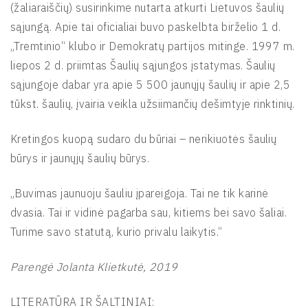
(žaliaraiščių) susirinkime nutarta atkurti Lietuvos šaulių
sąjungą. Apie tai oficialiai buvo paskelbta birželio 1 d.
„Tremtinio“ klubo ir Demokratų partijos mitinge. 1997 m.
liepos 2 d. priimtas Šaulių sąjungos įstatymas. Šaulių
sąjungoje dabar yra apie 5 500 jaunųjų šaulių ir apie 2,5
tūkst. šaulių, įvairia veikla užsiimančių dešimtyje rinktinių.
Kretingos kuopą sudaro du būriai – nerikiuotės šaulių
būrys ir jaunųjų šaulių būrys.
„Buvimas jaunuoju šauliu įpareigoja. Tai ne tik karinė
dvasia. Tai ir vidinė pagarba sau, kitiems bei savo šaliai.
Turime savo statutą, kurio privalu laikytis.“
Parengė Jolanta Klietkutė, 2019
LITERATŪRA IR ŠALTINIAI: