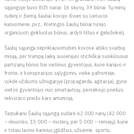
sąjungoje buvo 805 nariai: 16 skyrių, 39 būriai. Tų metų
rudenį ir žiemą šauliai kovojo išvien su Lietuvos
kariuomene, pvz., Kretingos šaulių būriai turėjo
organizuoti ginkluotus būrius, ardyti tiltus ir geležinkelį.
Šaulių sąjunga nepriklausomybės kovose atliko svarbią
misiją, per trumpą laiką suvienijusi stichiškai susikūrusius
partizanų būrius bei vietinius gyventojus, kurie kariavo ir
fronte, ir konspiracijos sąlygomis, veikė pafrontėje,
vykdė užduotis užnugaryje (propaganda, agitacija), gynė
vietos gyventojus nuo smurtautojų, persekiojo priešus,
rekvizavo priešo karo amuniciją.
Tarpukariu Šaulių sąjungą sudarė 62 000 narių (42 000
– rikiuotės, 15 000 – moterų, per 5 000 – rėmėjų), kurie
ir toliau lavino karinius įgūdžius, užsiėmė sportu,