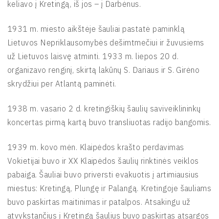
keliavo į Kretingą, iš jos – į Darbėnus.
1931 m. miesto aikštėje šauliai pastatė paminklą
Lietuvos Nepriklausomybės dešimtmečiui ir žuvusiems
už Lietuvos laisvę atminti. 1933 m. liepos 20 d.
organizavo renginį, skirtą lakūnų S. Dariaus ir S. Girėno
skrydžiui per Atlantą paminėti.
1938 m. vasario 2 d. kretingiškių šaulių saviveiklininkų
koncertas pirmą kartą buvo transliuotas radijo bangomis.
1939 m. kovo mėn. Klaipėdos krašto perdavimas
Vokietijai buvo ir XX Klaipėdos šaulių rinktinės veiklos
pabaiga. Šauliai buvo priversti evakuotis į artimiausius
miestus: Kretingą, Plungę ir Palangą. Kretingoje šauliams
buvo paskirtas maitinimas ir patalpos. Atsakingu už
atvykstančius į Kretingą šaulius buvo paskirtas atsargos