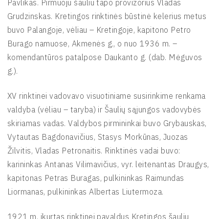
Pavlikas. Pirmuoju šauliu tapo provizorius Vladas
Grudzinskas. Kretingos rinktinės būstinė kelerius metus
buvo Palangoje, vėliau – Kretingoje, kapitono Petro
Burago namuose, Akmenės g., o nuo 1936 m. –
komendantūros patalpose Daukanto g. (dab. Mėguvos
g.).
XV rinktinei vadovavo visuotiniame susirinkime renkama
valdyba (vėliau – taryba) ir Šaulių sąjungos vadovybės
skiriamas vadas. Valdybos pirmininkai buvo Grybauskas,
Vytautas Bagdonavičius, Stasys Morkūnas, Juozas
Žilvitis, Vladas Petronaitis. Rinktinės vadai buvo:
karininkas Antanas Vilimavičius, vyr. leitenantas Draugys,
kapitonas Petras Buragas, pulkininkas Raimundas
Liormanas, pulkininkas Albertas Liutermoza.
1921 m. įkurtas rinktinei pavaldus Kretingos šaulių