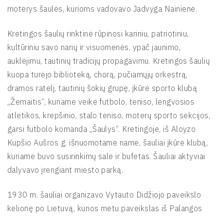
moterys šaulės, kurioms vadovavo Jadvyga Nainienė.
Kretingos šaulių rinktinė rūpinosi kariniu, patriotiniu,
kultūriniu savo narių ir visuomenės, ypač jaunimo,
auklėjimu, tautinių tradicijų propagavimu. Kretingos šaulių
kuopa turėjo biblioteką, chorą, pučiamųjų orkestrą,
dramos ratelį, tautinių šokių grupę, įkūrė sporto klubą
„Žemaitis“, kuriame veikė futbolo, teniso, lengvosios
atletikos, krepšinio, stalo teniso, moterų sporto sekcijos,
garsi futbolo komanda „Šaulys“. Kretingoje, iš Aloyzo
Kupšio Aušros g. išnuomotame name, šauliai įkūrė klubą,
kuriame buvo susirinkimų salė ir bufetas. Šauliai aktyviai
dalyvavo įrengiant miesto parką.
1930 m. šauliai organizavo Vytauto Didžiojo paveikslo
kelionę po Lietuvą, kurios metu paveikslas iš Palangos