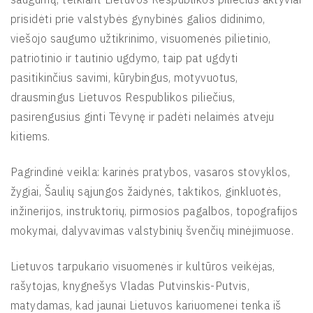
prisidėti prie valstybės gynybinės galios didinimo,
viešojo saugumo užtikrinimo, visuomenės pilietinio,
patriotinio ir tautinio ugdymo, taip pat ugdyti
pasitikinčius savimi, kūrybingus, motyvuotus,
drausmingus Lietuvos Respublikos piliečius,
pasirengusius ginti Tėvynę ir padėti nelaimės atveju
kitiems.
Pagrindinė veikla: karinės pratybos, vasaros stovyklos,
žygiai, Šaulių sąjungos žaidynės, taktikos, ginkluotės,
inžinerijos, instruktorių, pirmosios pagalbos, topografijos
mokymai, dalyvavimas valstybinių švenčių minėjimuose.
Lietuvos tarpukario visuomenės ir kultūros veikėjas,
rašytojas, knygnešys Vladas Putvinskis-Putvis,
matydamas, kad jaunai Lietuvos kariuomenei tenka iš