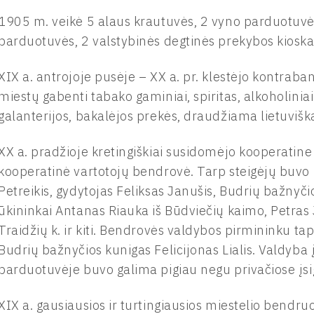
1905 m. veikė 5 alaus krautuvės, 2 vyno parduotuvės,
parduotuvės, 2 valstybinės degtinės prekybos kioska
XIX a. antrojoje pusėje – XX a. pr. klestėjo kontraba
miestų gabenti tabako gaminiai, spiritas, alkoholiniai
galanterijos, bakalėjos prekės, draudžiama lietuviš
XX a. pradžioje kretingiškiai susidomėjo kooperatine
kooperatinė vartotojų bendrovė. Tarp steigėjų buvo
Petreikis, gydytojas Feliksas Janušis, Budrių bažny
ūkininkai Antanas Riauka iš Būdviečių kaimo, Petras J
Traidžių k. ir kiti. Bendrovės valdybos pirmininku t
Budrių bažnyčios kunigas Felicijonas Lialis. Valdyba
parduotuvėje buvo galima pigiau negu privačiose įsig
XIX a. gausiausios ir turtingiausios miestelio bendr