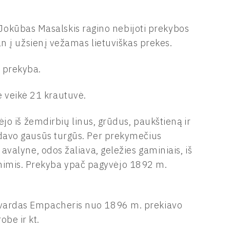
okūbas Masalskis ragino nebijoti prekybos
itan į užsienį vežamas lietuviškas prekes.
a prekyba.
 veikė 21 krautuvė.
inėjo iš žemdirbių linus, grūdus, paukštieną ir
ykdavo gausūs turgūs. Per prekymečius
, avalyne, odos žaliava, geležies gaminiais, iš
enimis. Prekyba ypač pagyvėjo 1892 m.
 Edvardas Empacheris nuo 1896 m. prekiavo
obe ir kt.