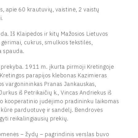
 apie 60 krautuvių, vaistinė, 2 vaistų
i.
nda. Iš Klaipėdos ir kitų Mažosios Lietuvos
 gėrimai, cukrus, smulkios tekstilės,
ka spauda.
 prekyba. 1911 m. įkurta pirmoji Kretingoje
 Kretingos parapijos klebonas Kazimieras
čios vargonininkas Pranas Jankauskas,
urkus iš Petrikaičių k., Vincas Andriekus iš
apo kooperatinio judėjimo pradininku laikomas
 įkūrė parduotuvę ir sandėlį. Bendrovės
yti reikalingiausių prekių.
uomenės – žydų – pagrindinis verslas buvo