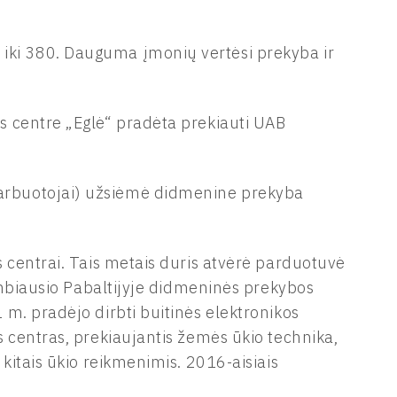
ki 380. Dauguma įmonių vertėsi prekyba ir
 centre „Eglė“ pradėta prekiauti UAB
rbuotojai) užsiėmė didmenine prekyba
 centrai. Tais metais duris atvėrė parduotuvė
ambiausio Pabaltijyje didmeninės prekybos
m. pradėjo dirbti buitinės elektronikos
 centras, prekiaujantis žemės ūkio technika,
kitais ūkio reikmenimis. 2016-aisiais