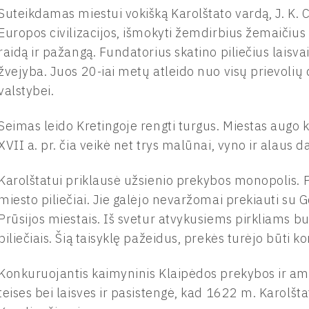
Suteikdamas miestui vokišką Karolštato vardą, J. K. Ch
Europos civilizacijos, išmokyti žemdirbius žemaičius
raidą ir pažangą. Fundatorius skatino piliečius laisva
žvejyba. Juos 20-iai metų atleido nuo visų prievolių
valstybei.
Seimas leido Kretingoje rengti turgus. Miestas augo 
XVII a. pr. čia veikė net trys malūnai, vyno ir alaus da
Karolštatui priklausė užsienio prekybos monopolis. Pe
miesto piliečiai. Jie galėjo nevaržomai prekiauti su G
Prūsijos miestais. Iš svetur atvykusiems pirkliams bu
piliečiais. Šią taisyklę pažeidus, prekės turėjo būti
Konkuruojantis kaimyninis Klaipėdos prekybos ir ama
teises bei laisves ir pasistengė, kad 1622 m. Karolšta