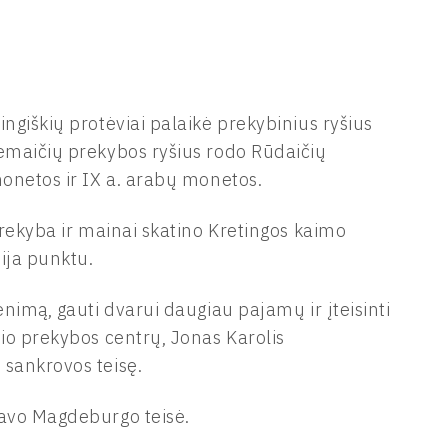
ngiškių protėviai palaikė prekybinius ryšius
emaičių prekybos ryšius rodo Rūdaičių
monetos ir IX a. arabų monetos.
Prekyba ir mainai skatino Kretingos kaimo
ija punktu.
nimą, gauti dvarui daugiau pajamų ir įteisinti
io prekybos centrų, Jonas Karolis
 sankrovos teisę.
tavo Magdeburgo teisė.