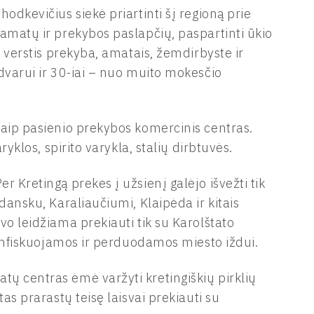
odkevičius siekė priartinti šį regioną prie
 amatų ir prekybos paslapčių, paspartinti ūkio
i verstis prekyba, amatais, žemdirbyste ir
 dvarui ir 30-iai – nuo muito mokesčio
kaip pasienio prekybos komercinis centras.
ryklos, spirito varykla, stalių dirbtuvės.
r Kretingą prekes į užsienį galėjo išvežti tik
dansku, Karaliaučiumi, Klaipėda ir kitais
vo leidžiama prekiauti tik su Karolštato
 konfiskuojamos ir perduodamos miesto iždui.
tų centras ėmė varžyti kretingiškių pirklių
tas prarastų teisę laisvai prekiauti su