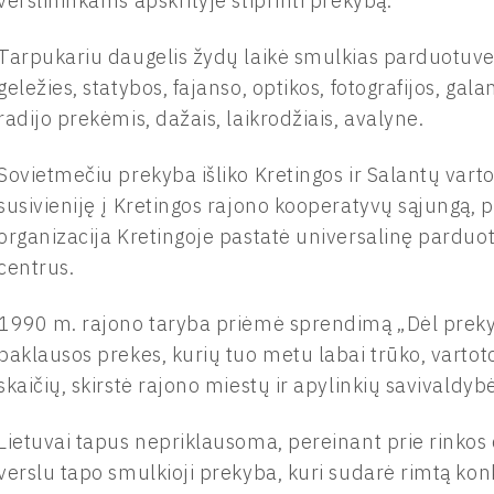
verslininkams apskrityje stiprinti prekybą.
Tarpukariu daugelis žydų laikė smulkias parduotuves
geležies, statybos, fajanso, optikos, fotografijos, gal
radijo prekėmis, dažais, laikrodžiais, avalyne.
Sovietmečiu prekyba išliko Kretingos ir Salantų vart
susivieniję į Kretingos rajono kooperatyvų sąjungą, p
organizacija Kretingoje pastatė universalinę parduot
centrus.
1990 m. rajono taryba priėmė sprendimą „Dėl preky
paklausos prekes, kurių tuo metu labai trūko, varto
skaičių, skirstė rajono miestų ir apylinkių savivald
Lietuvai tapus nepriklausoma, pereinant prie rinkos 
verslu tapo smulkioji prekyba, kuri sudarė rimtą kon