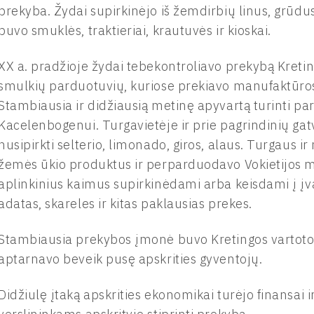
prekyba. Žydai supirkinėjo iš žemdirbių linus, grūdus
buvo smuklės, traktieriai, krautuvės ir kioskai.
XX a. pradžioje žydai tebekontroliavo prekybą Kreting
smulkių parduotuvių, kuriose prekiavo manufaktūros, 
Stambiausia ir didžiausią metinę apyvartą turinti par
Kacelenbogenui. Turgavietėje ir prie pagrindinių gat
nusipirkti selterio, limonado, giros, alaus. Turgaus i
žemės ūkio produktus ir perparduodavo Vokietijos m
aplinkinius kaimus supirkinėdami arba keisdami į į
adatas, skareles ir kitas paklausias prekes.
Stambiausia prekybos įmonė buvo Kretingos vartotoj
aptarnavo beveik pusę apskrities gyventojų.
Didžiulę įtaką apskrities ekonomikai turėjo finansai 