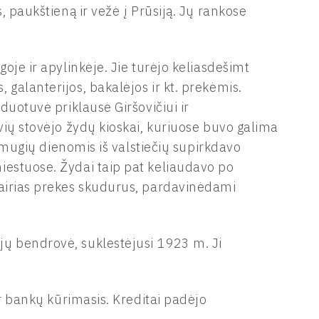
, paukštieną ir vežė į Prūsiją. Jų rankose
oje ir apylinkėje. Jie turėjo keliasdešimt
galanterijos, bakalėjos ir kt. prekėmis.
duotuvė priklausė Giršovičiui ir
vių stovėjo žydų kioskai, kuriuose buvo galima
r mugių dienomis iš valstiečių supirkdavo
iestuose. Žydai taip pat keliaudavo po
vairias prekes skudurus, pardavinėdami
ų bendrovė, suklestėjusi 1923 m. Ji
ir bankų kūrimasis. Kreditai padėjo