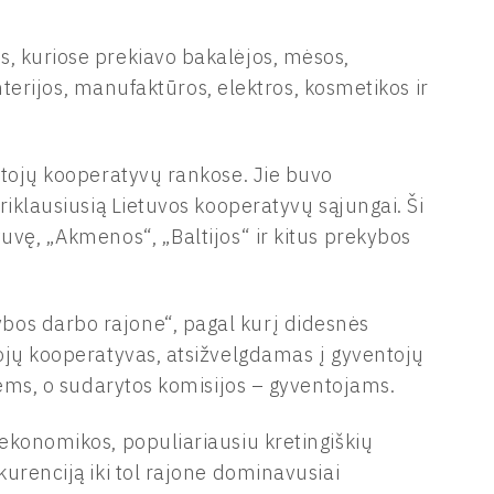
, kuriose prekiavo bakalėjos, mėsos,
anterijos, manufaktūros, elektros, kosmetikos ir
otojų kooperatyvų rankose. Jie buvo
riklausiusią Lietuvos kooperatyvų sąjungai. Ši
uvę, „Akmenos“, „Baltijos“ ir kitus prekybos
bos darbo rajone“, pagal kurį didesnės
tojų kooperatyvas, atsižvelgdamas į gyventojų
ybėms, o sudarytos komisijos – gyventojams.
ekonomikos, populiariausiu kretingiškių
kurenciją iki tol rajone dominavusiai