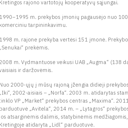
Kretingos rajono vartotojų kooperatyvų sąjungai.
1990–1995 m. prekybos įmonių pagausėjo nuo 100 i
komerciniu tarpininkavimu.
1998 m. rajone prekyba vertėsi 151 įmonė. Prekybos
„Senukai“ prekėmis.
2008 m. Vydmantuose veikusi UAB „Augma“ (138 da
vaisiais ir daržovėmis.
Nuo 2000-ųjų į mūsų rajoną įžengia didieji prekybos
„Iki“, 2002-aisiais – „Norfa“. 2003 m. atidarytas st
tinklo VP „Market“ prekybos centras „Maxima“. 2011 
parduotuvė „Avitela“, 2014 m. – „Lytagros“ prekybos
jos atsarginėmis dalimis, statybinėmis medžiagomis, 
Kretingoje atidaryta „Lidl“ parduotuvė.