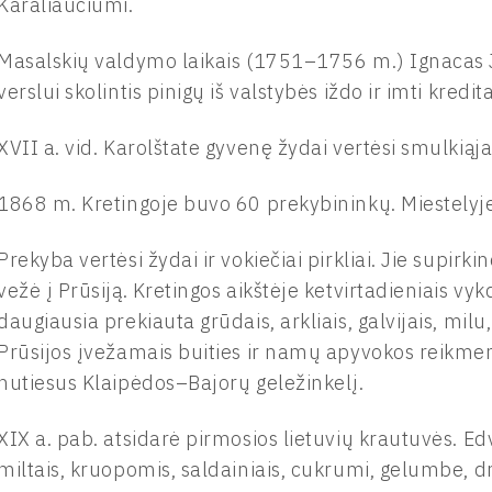
Karaliaučiumi.
Masalskių valdymo laikais (1751–1756 m.) Ignacas J
verslui skolintis pinigų iš valstybės iždo ir imti kred
XVII a. vid. Karolštate gyvenę žydai vertėsi smulkiąj
1868 m. Kretingoje buvo 60 prekybininkų. Miestelyje
Prekyba vertėsi žydai ir vokiečiai pirkliai. Jie supirk
vežė į Prūsiją. Kretingos aikštėje ketvirtadieniais v
daugiausia prekiauta grūdais, arkliais, galvijais, milu
Prūsijos įvežamais buities ir namų apyvokos reikm
nutiesus Klaipėdos–Bajorų geležinkelį.
XIX a. pab. atsidarė pirmosios lietuvių krautuvės.
miltais, kruopomis, saldainiais, cukrumi, gelumbe, dr