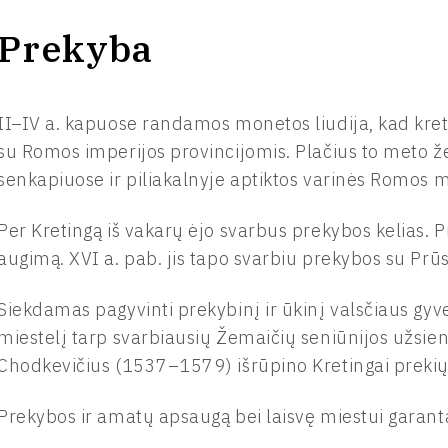
Prekyba
II–IV a. kapuose randamos monetos liudija, kad kreti
su Romos imperijos provincijomis. Plačius to meto ž
senkapiuose ir piliakalnyje aptiktos varinės Romos 
Per Kretingą iš vakarų ėjo svarbus prekybos kelias. 
augimą. XVI a. pab. jis tapo svarbiu prekybos su Prūs
Siekdamas pagyvinti prekybinį ir ūkinį valsčiaus gyve
miestelį tarp svarbiausių Žemaičių seniūnijos užsien
Chodkevičius (1537–1579) išrūpino Kretingai prekių
Prekybos ir amatų apsaugą bei laisvę miestui garan