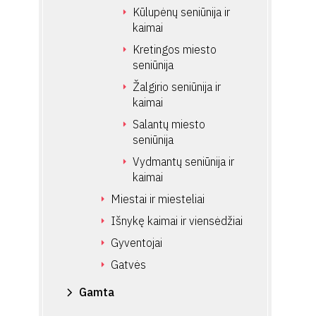
Kūlupėnų seniūnija ir
kaimai
Kretingos miesto
seniūnija
Žalgirio seniūnija ir
kaimai
Salantų miesto
seniūnija
Vydmantų seniūnija ir
kaimai
Miestai ir miesteliai
Išnykę kaimai ir viensėdžiai
Gyventojai
Gatvės
Gamta