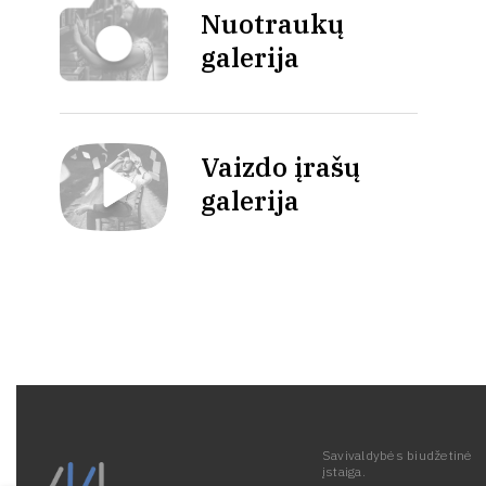
Nuotraukų
galerija
Vaizdo įrašų
galerija
Savivaldybės biudžetinė
įstaiga.