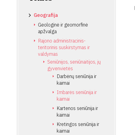
Geografija
Geologinė ir geomorfinė
apžvalga
Rajono administracinis-
teritorinis suskirstymas ir
valdymas
Seniūnijos, seniūnaitijos, jų
gyvenvietės
Darbėnų seniūnija ir
kaimai
Imbarės seniūnija ir
kaimai
Kartenos seniūnija ir
kaimai
Kretingos seniūnija ir
kaimai