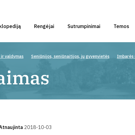
klopediją
Rengėjai
Sutrumpinimai
Temos
 ir valdymas
Seniūnijos, seniūnaitijos, jų gyvenvietės
Imbarės s
kaimas
Atnaujinta
2018-10-03