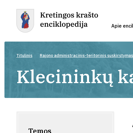
Apie enci
Titulinis
Rajono administracinis-teritorinis suskirstymas
Klecininkų 
Temos