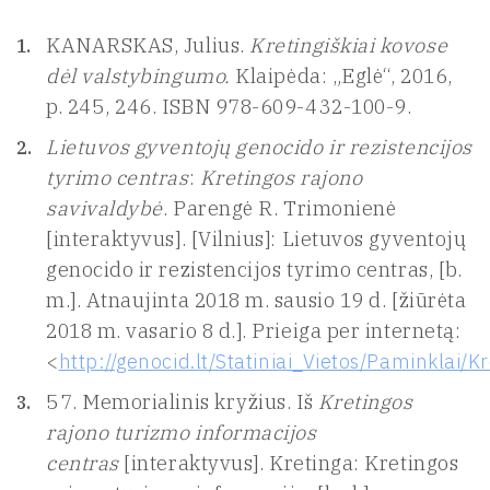
KANARSKAS, Julius.
Kretingiškiai kovose
dėl valstybingumo.
Klaipėda: „Eglė“, 2016,
p. 245, 246. ISBN 978-609-432-100-9.
Lietuvos gyventojų genocido ir rezistencijos
tyrimo centras
:
Kretingos rajono
savivaldybė
. Parengė R. Trimonienė
[interaktyvus]. [Vilnius]: Lietuvos gyventojų
genocido ir rezistencijos tyrimo centras, [b.
m.]. Atnaujinta 2018 m. sausio 19 d. [žiūrėta
2018 m. vasario 8 d.]. Prieiga per internetą:
<
http://genocid.lt/Statiniai_Vietos/Paminklai/
57. Memorialinis kryžius. Iš
Kretingos
rajono turizmo informacijos
centras
[interaktyvus]. Kretinga: Kretingos