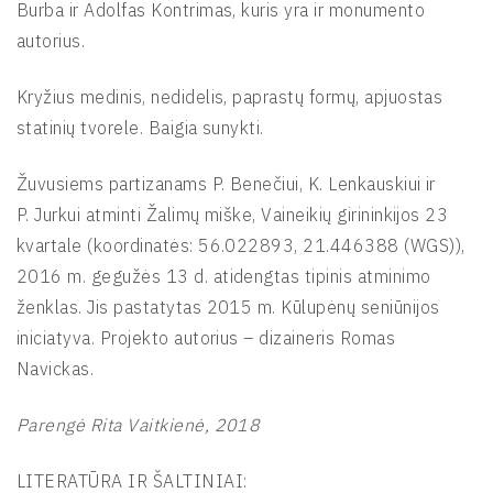
Burba ir Adolfas Kontrimas, kuris yra ir monumento
autorius.
Kryžius medinis, nedidelis, paprastų formų, apjuostas
statinių tvorele. Baigia sunykti.
Žuvusiems partizanams P. Benečiui, K. Lenkauskiui ir
P. Jurkui atminti Žalimų miške, Vaineikių girininkijos 23
kvartale (koordinatės: 56.022893, 21.446388 (WGS)),
2016 m. gegužės 13 d. atidengtas tipinis atminimo
ženklas. Jis pastatytas 2015 m. Kūlupėnų seniūnijos
iniciatyva. Projekto autorius – dizaineris Romas
Navickas.
Parengė Rita Vaitkienė, 2018
LITERATŪRA IR ŠALTINIAI: