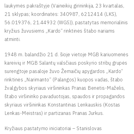
laukymės pakraštyje (Vaineikių girininkija, 23 kvartalas,
21 sklypas; koordinatės: 340987, 6212414 (LKS),
56.019376, 21.44932 (WGS)), pastatytas memorialinis
kryžius žuvusiems „Kardo“ rinktinės štabo nariams
atminti.
1948 m. balandžio 21 d. šioje vietoje MGB kariuomenės
kareivių ir MGB Salantų valsčiaus poskyrio stribų grupės
surengtoje pasaloje žuvo Žemaičių apygardos „Kardo“
rinktinės „Narimanto“ (Palangos) kuopos vadas, štabo
žvalgybos skyriaus viršininkas Pranas Benetis-Maželis,
štabo viršininko pavaduotojas, spaudos ir propagandos
skyriaus viršininkas Konstantinas Lenkauskis (Kostas
Lenkas-Meistras) ir partizanas Pranas Jurkus.
Kryžiaus pastatymo iniciatoriai – Stanislovas