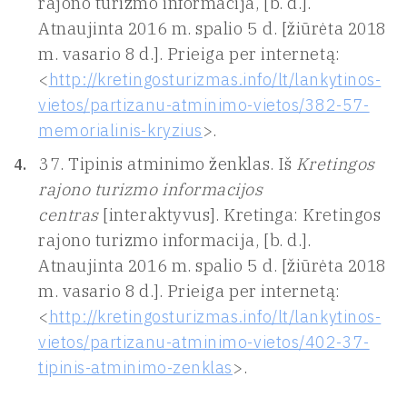
rajono turizmo informacija, [b. d.].
Atnaujinta 2016 m. spalio 5 d. [žiūrėta 2018
m. vasario 8 d.]. Prieiga per internetą:
<
http://kretingosturizmas.info/lt/lankytinos-
vietos/partizanu-atminimo-vietos/382-57-
memorialinis-kryzius
>.
37. Tipinis atminimo ženklas. Iš
Kretingos
rajono turizmo informacijos
centras
[interaktyvus]. Kretinga: Kretingos
rajono turizmo informacija, [b. d.].
Atnaujinta 2016 m. spalio 5 d. [žiūrėta 2018
m. vasario 8 d.]. Prieiga per internetą:
<
http://kretingosturizmas.info/lt/lankytinos-
vietos/partizanu-atminimo-vietos/402-37-
tipinis-atminimo-zenklas
>.