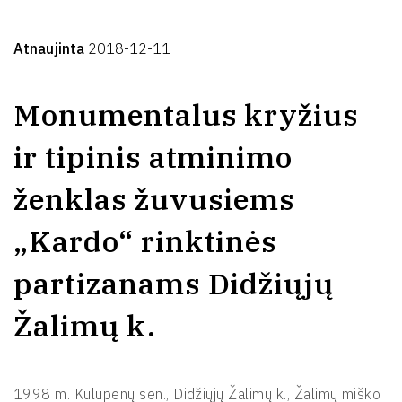
Žalimų k.
Atnaujinta
2018-12-11
Monumentalus kryžius
ir tipinis atminimo
ženklas žuvusiems
„Kardo“ rinktinės
partizanams Didžiųjų
Žalimų k.
1998 m. Kūlupėnų sen., Didžiųjų Žalimų k., Žalimų miško