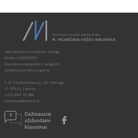
Savivaldybės biudžetinė įstaiga.
Kodas 190287259.
Duomenys kaupiami ir saugomi
Juridinių asmenų registre
J. K. Chodkevičiaus g. 1B, Kretinga,
LT-97130, Lietuva
+370 445 78 984
biblioteka@kretvb.lt
Dažniausiai
užduodami
klausimai