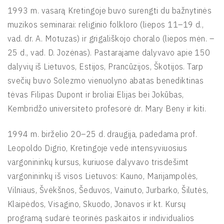
1993 m. vasarą Kretingoje buvo surengti du bažnytinės
muzikos seminarai: religinio folkloro (liepos 11–19 d.,
vad. dr. A. Motuzas) ir grigališkojo choralo (liepos mėn. –
25 d., vad. D. Jozėnas). Pastarajame dalyvavo apie 150
dalyvių iš Lietuvos, Estijos, Prancūzijos, Škotijos. Tarp
svečių buvo Solezmo vienuolyno abatas benediktinas
tėvas Filipas Dupont ir broliai Elijas bei Jokūbas,
Kembridžo universiteto profesorė dr. Mary Beny ir kiti.
1994 m. birželio 20–25 d. draugija, padedama prof.
Leopoldo Digrio, Kretingoje vedė intensyviuosius
vargonininkų kursus, kuriuose dalyvavo trisdešimt
vargonininkų iš visos Lietuvos: Kauno, Marijampolės,
Vilniaus, Švėkšnos, Šeduvos, Vainuto, Jurbarko, Šilutės,
Klaipėdos, Visagino, Skuodo, Jonavos ir kt. Kursų
programą sudarė teorinės paskaitos ir individualios