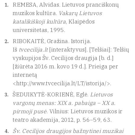
REMESA, Alvidas. Lietuvos pranciškonų
muzikos kultūra.
Vakarų Lietuvos
katalikiškoji kultūra
, Klaipėdos
universitetas, 1995.
RIBOKAITĖ, Gražina. Istorija.
Iš
tvcecilija.lt
[interaktyvus]. [Telšiai]: Telšių
vyskupijos Šv. Cecilijos draugija [b. d.]
[žiūrėta 2016 m. kovo 19 d.]. Prieiga per
internetą
<http://www.tvcecilija.lt/LT/istorija/>.
ŠEDUIKYTĖ-KORIENĖ, Eglė.
Lietuvos
vargonų menas: XIX a. pabaiga – XX a.
pirmoji pusė
. Vilnius: Lietuvos muzikos ir
teatro akademija, 2012, p. 56–59, 63.
Šv. Cecilijos draugijos bažnytinei muzikai