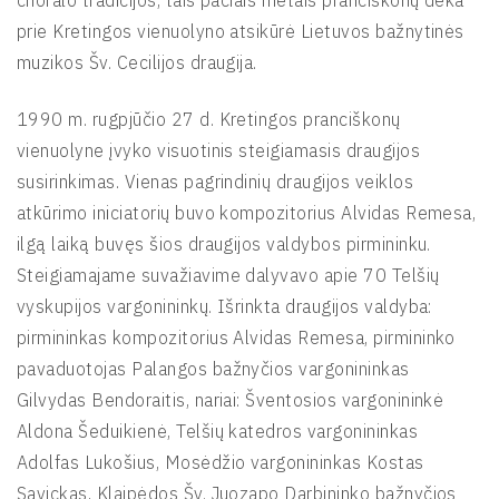
prie Kretingos vienuolyno atsikūrė Lietuvos bažnytinės
muzikos Šv. Cecilijos draugija.
1990 m. rugpjūčio 27 d. Kretingos pranciškonų
vienuolyne įvyko visuotinis steigiamasis draugijos
susirinkimas. Vienas pagrindinių draugijos veiklos
atkūrimo iniciatorių buvo kompozitorius Alvidas Remesa,
ilgą laiką buvęs šios draugijos valdybos pirmininku.
Steigiamajame suvažiavime dalyvavo apie 70 Telšių
vyskupijos vargonininkų. Išrinkta draugijos valdyba:
pirmininkas kompozitorius Alvidas Remesa, pirmininko
pavaduotojas Palangos bažnyčios vargonininkas
Gilvydas Bendoraitis, nariai: Šventosios vargonininkė
Aldona Šeduikienė, Telšių katedros vargonininkas
Adolfas Lukošius, Mosėdžio vargonininkas Kostas
Savickas, Klaipėdos Šv. Juozapo Darbininko bažnyčios