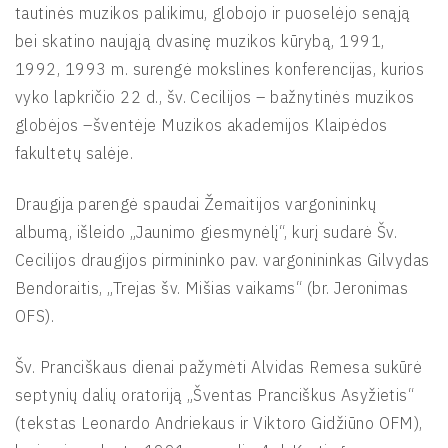
tautinės muzikos palikimu, globojo ir puoselėjo senąją
bei skatino naująją dvasinę muzikos kūrybą, 1991,
1992, 1993 m. surengė mokslines konferencijas, kurios
vyko lapkričio 22 d., šv. Cecilijos – bažnytinės muzikos
globėjos –šventėje Muzikos akademijos Klaipėdos
fakultetų salėje.
Draugija parengė spaudai Žemaitijos vargonininkų
albumą, išleido „Jaunimo giesmynėlį“, kurį sudarė Šv.
Cecilijos draugijos pirmininko pav. vargonininkas Gilvydas
Bendoraitis, „Trejas šv. Mišias vaikams“ (br. Jeronimas
OFS).
Šv. Pranciškaus dienai pažymėti Alvidas Remesa sukūrė
septynių dalių oratoriją „Šventas Pranciškus Asyžietis“
(tekstas Leonardo Andriekaus ir Viktoro Gidžiūno OFM),