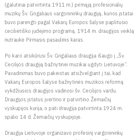
(galutinai patvirtinta 1911 m.) pirmąją profesionalių
muzikų Šv. Grigaliaus vargonininkų draugiją, kurios įstatai
buvo parengti pagal Vakarų Europos šalyse paplitusio
cecilietiško judėjimo programą. 1914 m. draugijos veiklą
nutraukė Pirmasis pasaulinis karas.
Po karo atsikūrusi Šv. Grigaliaus draugija išaugo į „Šv.
Cecilijos draugiją bažnytinei muzikai ugdyti Lietuvoje“.
Pavadinimas buvo pakeistas atsižvelgiant į tai, kad
Vakarų Europos šalyse bažnytinės muzikos reformą
vykdžiusios draugijos vadinosi šv. Cecilijos vardu.
Draugijos įstatus įvertino ir patvirtino Žemaičių
vyskupijos kurija, o pati draugija patvirtinta 1924 m.
spalio 14 d. Žemaičių vyskupijoje.
Draugija Lietuvoje organizavo profesinį vargonininkų