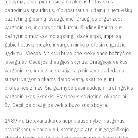
mokymą, leido pirmuosius muzikinius lietuviškus
periodinius spaudinius, rūpinosi tautinių dainų ir lietuviškų
bažnytinių giesmių išsaugojimu. Draugijos organizuoti
vargonininkų ir chorvedžių kursai, išjudinę ilgai trukusį
bažnytinio muzikavimo sąstingį, davė stiprų impulsą
gabių lietuvių muzikų ir vargonininkų profesinių įgūdžių
ugdymui. Vienas iš tikslų buvo prie kiekvienos bažnyčios
įsteigti šv. Cecilijos draugijos skyrius. Draugijoje veikusi
vargonininkų ir muzikų sekcija tarpininkavo padėdama
surasti vargonininkams darbo vietą, skatino gilinti
profesines žinias. Šia galimybe pasinaudojo ir kretingiškis
vargonininkas Skrickis. Prasidėjus sovietinei okupacijai,
Šv. Cecilijos draugijos veikla buvo sustabdyta.
1989 m. Lietuvai atkūrus nepriklausomybę ir atgimus
pranciškonų vienuolynui, Kretingoje atgijo ir grigališkojo
choralo tradicijos, tais pačiais metais pranciškonų dėka