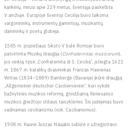
kankinių, mirusi apie 229 metus, šventąja paskelbta
V amžiuje. Europoje šventoji Cecilija buvo laikoma
vargonininkų, instrumentų gamintojų, muzikantų,
dainininkų ir poetų globėja.
1585 m. popiežiaus Siksto V bule Romoje buvo
patvirtinta Muzikų draugija (
Confraternitas musicorum
),
jos veiklą tęsė „Confraternita di S. Cecilia“, įsteigta 1622
m. 1867 m. katalikų dvasininkas Franzas Hawienas
Wittas (1834–1889) Bamberge (Bavarija) įkūrė draugiją
„Allgemeiner deutscher Cäcilienverein“, kuri vykdė
bažnytinės muzikos reformą, grindžiamą Renesanso
muzikos griežtojo stiliaus taisyklėmis. Šis judėjimas buvo
vadinamas cecilianizmu (vok. Cäcilianismus).
1908 m. Kaune Juozas Naujalis subūrė ir užregistravo