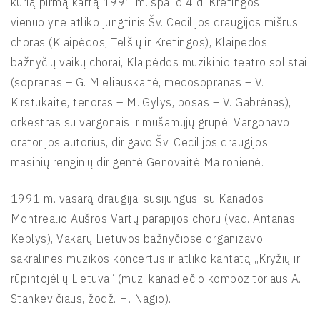
kurią pirmą kartą 1991 m. spalio 4 d. Kretingos
vienuolyne atliko jungtinis Šv. Cecilijos draugijos mišrus
choras (Klaipėdos, Telšių ir Kretingos), Klaipėdos
bažnyčių vaikų chorai, Klaipėdos muzikinio teatro solistai
(sopranas – G. Mieliauskaitė, mecosopranas – V.
Kirstukaitė, tenoras – M. Gylys, bosas – V. Gabrėnas),
orkestras su vargonais ir mušamųjų grupė. Vargonavo
oratorijos autorius, dirigavo Šv. Cecilijos draugijos
masinių renginių dirigentė Genovaitė Maironienė.
1991 m. vasarą draugija, susijungusi su Kanados
Montrealio Aušros Vartų parapijos choru (vad. Antanas
Keblys), Vakarų Lietuvos bažnyčiose organizavo
sakralinės muzikos koncertus ir atliko kantatą „Kryžių ir
rūpintojėlių Lietuva“ (muz. kanadiečio kompozitoriaus A.
Stankevičiaus, žodž. H. Nagio).