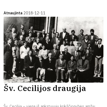
Atnaujinta
2018-12-11
Šv. Cecilijos draugija
Šv. Cecilija – viena iš ankstyvųjų krikščionybės amžių