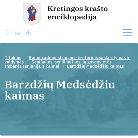
Titulinis
Rajono administracinis-teritorinis suskirstymas ir
valdymas
Seniūnijos, seniūnaitijos, jų gyvenvietės
Imbarės seniūnija ir kaimai
Barzdžių Medsėdžiu kaimas
Barzdžių Medsėdžiu
kaimas