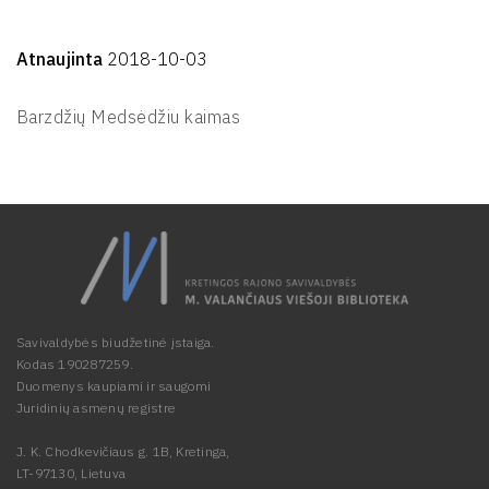
Atnaujinta
2018-10-03
Barzdžių Medsėdžiu kaimas
Savivaldybės biudžetinė įstaiga.
Kodas 190287259.
Duomenys kaupiami ir saugomi
Juridinių asmenų registre
J. K. Chodkevičiaus g. 1B, Kretinga,
LT-97130, Lietuva