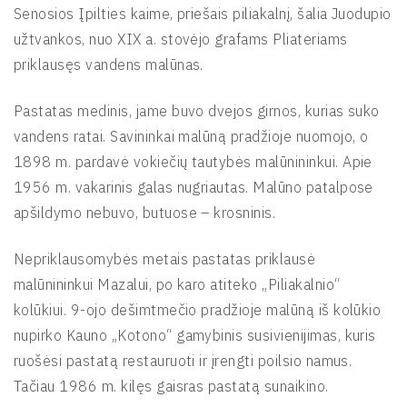
Senosios Įpilties kaime, priešais piliakalnį, šalia Juodupio
užtvankos, nuo XIX a. stovėjo grafams Pliateriams
priklausęs vandens malūnas.
Pastatas medinis, jame buvo dvejos girnos, kurias suko
vandens ratai. Savininkai malūną pradžioje nuomojo, o
1898 m. pardavė vokiečių tautybės malūnininkui. Apie
1956 m. vakarinis galas nugriautas. Malūno patalpose
apšildymo nebuvo, butuose – krosninis.
Nepriklausomybės metais pastatas priklausė
malūnininkui Mazalui, po karo atiteko „Piliakalnio“
kolūkiui. 9-ojo dešimtmečio pradžioje malūną iš kolūkio
nupirko Kauno „Kotono“ gamybinis susivienijimas, kuris
ruošėsi pastatą restauruoti ir įrengti poilsio namus.
Tačiau 1986 m. kilęs gaisras pastatą sunaikino.