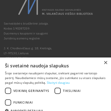
Savivaldybės biudžetinė įstaiga.
Kodas 190287259.
Duomenys kaupiami ir saugomi
Juridinių asmenų registre
J. K. Chodkevičiaus g. 1B, Kretinga,
LT-97130, Lietuva
+370 445 78 984
×
biblioteka@kretvb.lt
Ši svetainė naudoja slapukus
Dažniausiai
Šioje svetainėje naudojami slapukai, siekiant pagerinti vartotojo
patirtį. Naudodamiesi mūsų svetaine, jūs sutinkate su visais slapukais
užduodami
pagal mūsų slapukų politiką.
Skaityti daugiau
klausimai
VEIKIMĄ GERINANTYS
TIKSLINIAI
FUNKCINIAI
© 2002-2026
Kretingos rajono savivaldybės M. Valančiaus viešoji biblioteka
PARODYTI DETALIAU