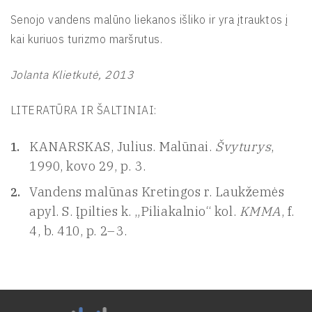
Senojo vandens malūno liekanos išliko ir yra įtrauktos į
kai kuriuos turizmo maršrutus.
Jolanta Klietkutė, 2013
LITERATŪRA IR ŠALTINIAI:
KANARSKAS, Julius. Malūnai.
Švyturys
,
1990, kovo 29, p. 3.
Vandens malūnas Kretingos r. Laukžemės
apyl. S. Įpilties k. „Piliakalnio“ kol.
KMMA
, f.
4, b. 410, p. 2–3.