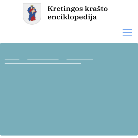
Titulinis
Kultūros paveldas
Dailės paveldas
Darbėnų mstl. kapinių antkapinis paminklas
Darbėnų mstl. kapinių
antkapinis paminklas