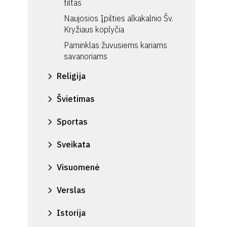
tiltas
Naujosios Įpilties alkakalnio Šv.
Kryžiaus koplyčia
Paminklas žuvusiems kariams
savanoriams
Religija
Švietimas
Sportas
Sveikata
Visuomenė
Verslas
Istorija