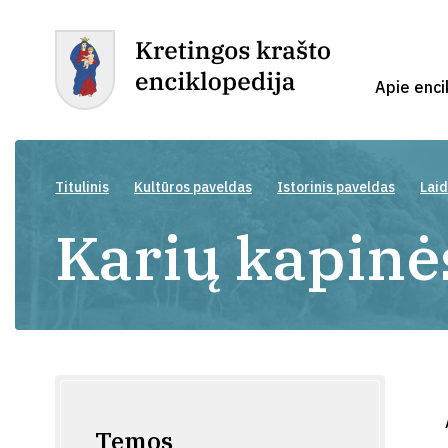
Apie enci
Titulinis
Kultūros paveldas
Istorinis paveldas
Laid
Karių kapinė
Temos