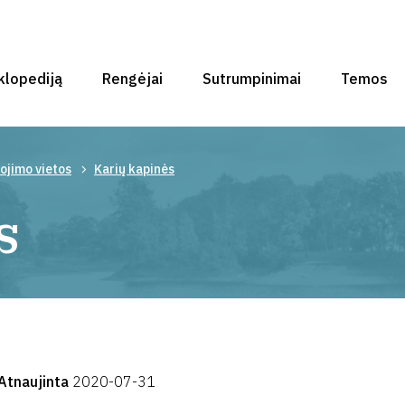
klopediją
Rengėjai
Sutrumpinimai
Temos
ojimo vietos
Karių kapinės
s
Atnaujinta
2020-07-31