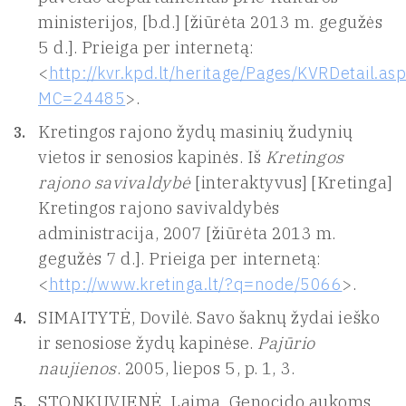
ministerijos, [b.d.] [žiūrėta 2013 m. gegužės
5 d.]. Prieiga per internetą:
<
http://kvr.kpd.lt/heritage/Pages/KVRDetail.as
MC=24485
>.
Kretingos rajono žydų masinių žudynių
vietos ir senosios kapinės. Iš
Kretingos
rajono savivaldybė
[interaktyvus] [Kretinga]
Kretingos rajono savivaldybės
administracija, 2007 [žiūrėta 2013 m.
gegužės 7 d.]. Prieiga per internetą:
<
http://www.kretinga.lt/?q=node/5066
>.
SIMAITYTĖ, Dovilė. Savo šaknų žydai ieško
ir senosiose žydų kapinėse.
Pajūrio
naujienos
. 2005, liepos 5, p. 1, 3.
STONKUVIENĖ, Laima. Genocido aukoms