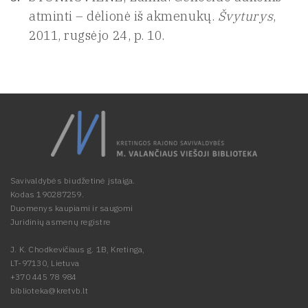
atminti – dėlionė iš akmenukų.
Švyturys
,
2011, rugsėjo 24, p. 10.
Savivaldybės biudžetinė įstaiga.
Kodas 190287259.
Duomenys kaupiami ir saugomi
Juridinių asmenų registre
J. K. Chodkevičiaus g. 1B, Kretinga,
LT-97130, Lietuva
+370 445 78 984
biblioteka@kretvb.lt