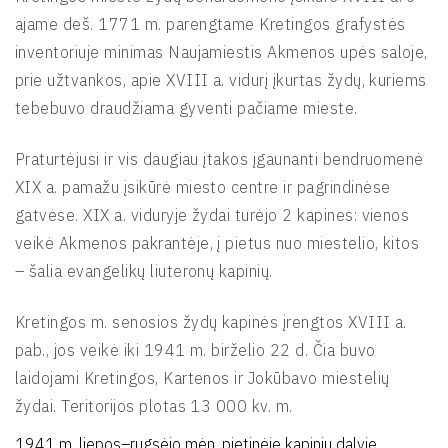
ajame deš. 1771 m. parengtame Kretingos grafystės
inventoriuje minimas Naujamiestis Akmenos upės saloje,
prie užtvankos, apie XVIII a. vidurį įkurtas žydų, kuriems
tebebuvo draudžiama gyventi pačiame mieste.
Praturtėjusi ir vis daugiau įtakos įgaunanti bendruomenė
XIX a. pamažu įsikūrė miesto centre ir pagrindinėse
gatvėse. XIX a. viduryje žydai turėjo 2 kapines: vienos
veikė Akmenos pakrantėje, į pietus nuo miestelio, kitos
– šalia evangelikų liuteronų kapinių.
Kretingos m. senosios žydų kapinės įrengtos XVIII a.
pab., jos veikė iki 1941 m. birželio 22 d. Čia buvo
laidojami Kretingos, Kartenos ir Jokūbavo miestelių
žydai. Teritorijos plotas 13 000 kv. m.
1941 m. liepos–rugsėjo mėn. pietinėje kapinių dalyje