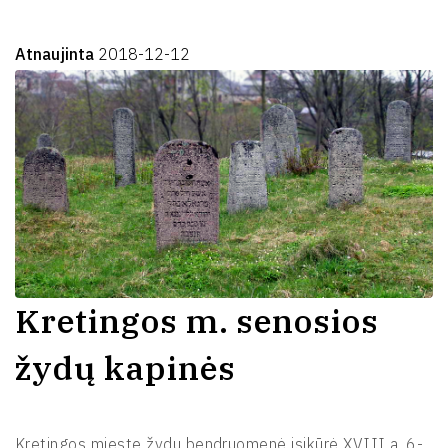
Atnaujinta
2018-12-12
Kretingos m. senosios
žydų kapinės
Kretingos mieste žydų bendruomenė įsikūrė XVIII a. 6-