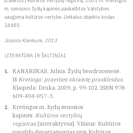
įtrauktos į kultūros vertybių registrą, 2005 m. Kretingos
m. senosios žydų kapinės paskelbtos Valstybės
saugoma kultūros vertybe. Unikalus objekto kodas
24485.
Jolanta Klietkutė, 2013
LITERATŪRA IR ŠALTINIAI:
KANARSKAS, Julius. Žydų bendruomenė.
Iš
Kretinga: praeities skraistę praskleidus
.
Klaipėda: Druka, 2009, p. 99-102. ISBN 978-
609-404-057-3.
Kretingos m. žydų senosios
kapinės.
Kultūros vertybių
registras
[interaktyvus]. Vilnius: Kultūros
paveldo departamentas prie Kultūros