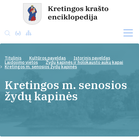
Titulinis
Kultūros paveldas
Istorinis paveldas
Laidojimo vietos
Žydų kapinės ir holokausto aukų kapai
Kretingos m. senosios žydų kapinės
Kretingos m. senosios
žydų kapinės