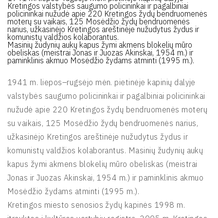
Kretingos valstybės saugumo policininkai ir pagalbiniai
policininkai nužudė apie 220 Kretingos žydų bendruomenės
moterų su vaikais, 125 Mosėdžio žydų bendruomenės
narius, užkasinėjo Kretingos areštinėje nužudytus žydus ir
komunistų valdžios kolaborantus.
Masinių žudynių aukų kapus žymi akmens blokelių mūro
obeliskas (meistrai Jonas ir Juozas Akinskai, 1954 m.) ir
paminklinis akmuo Mosėdžio žydams atminti (1995 m.).
1941 m. liepos–rugsėjo mėn. pietinėje kapinių dalyje
valstybės saugumo policininkai ir pagalbiniai policininkai
nužudė apie 220 Kretingos žydų bendruomenės moterų
su vaikais, 125 Mosėdžio žydų bendruomenės narius,
užkasinėjo Kretingos areštinėje nužudytus žydus ir
komunistų valdžios kolaborantus. Masinių žudynių aukų
kapus žymi akmens blokelių mūro obeliskas (meistrai
Jonas ir Juozas Akinskai, 1954 m.) ir paminklinis akmuo
Mosėdžio žydams atminti (1995 m.).
Kretingos miesto senosios žydų kapinės 1998 m.