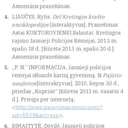
Asmeninis pranešimas.
LIAUČYS, Rytis.
Dėl Kretingos krašto
enciklopedijos
[interaktyvus]. Pranešimas
Astai KUKTOROVIENEI.Salantai: Kretingos
rajono Jaunieji Policijos Rėmėjai, 2013 m.
spalio 18 d. [žiūrėta 2013 m. spalio 20 d.].
Asmeninis pranešimas.
„P. N.“ INFORMACIJA. Jaunieji policijos
rėmėjai išbandė karinį gyvenimą. Iš
Pajūrio
naujienos
[interaktyvus]. 2010, liepos 30 d.,
priedas „Kuprinė“ [žiūrėta 2011 m. vasario 4
d.]. Prieiga per internetą:
<
http://www.pajurionaujienos.com/?
sid=5519&act=exp
>.
SIMAITYTĖ, Dovilė. Jaunieji policijos