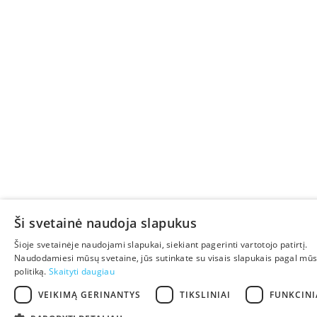
Ši svetainė naudoja slapukus
Šioje svetainėje naudojami slapukai, siekiant pagerinti vartotojo patirtį.
Naudodamiesi mūsų svetaine, jūs sutinkate su visais slapukais pagal mū
politiką.
Skaityti daugiau
VEIKIMĄ GERINANTYS
TIKSLINIAI
FUNKCINI