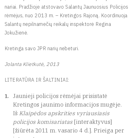
nariai. Pradžioje atstovavo Salantų Jaunuosius Policijos
rėmėjus, nuo 2013 m. – Kretingos Rajoną. Koordinuoja
Salantų nepilnamečių reikalų inspektorė Regina
Jokužienė.
Kretinga savo JPR narių nebeturi.
Jolanta Klietkutė, 2013
LITERATŪRA IR ŠALTINIAI:
Jaunieji policijos rėmėjai prisistatė
Kretingos jaunimo informacijos mugėje.
Iš
Klaipėdos apskrities vyriausiasis
policijos komisariatas
[interaktyvus]
[žiūrėta 2011 m. vasario 4 d.]. Prieiga per