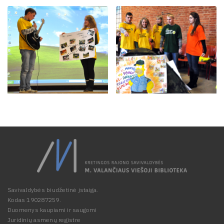
Savivaldybės biudžetinė įstaiga.
Kodas 190287259.
Duomenys kaupiami ir saugomi
Juridinių asmenų registre