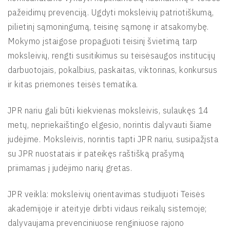
pažeidimų prevenciją. Ugdyti moksleivių patriotiškumą,
pilietinį sąmoningumą, teisinę sąmonę ir atsakomybę.
Mokymo įstaigose propaguoti teisinį švietimą tarp
moksleivių, rengti susitikimus su teisėsaugos institucijų
darbuotojais, pokalbius, paskaitas, viktorinas, konkursus
ir kitas priemones teisės tematika.
JPR nariu gali būti kiekvienas moksleivis, sulaukęs 14
metų, nepriekaištingo elgesio, norintis dalyvauti šiame
judėjime. Moksleivis, norintis tapti JPR nariu, susipažįsta
su JPR nuostatais ir pateikęs raštišką prašymą
priimamas į judėjimo narių gretas.
JPR veikla: moksleivių orientavimas studijuoti Teisės
akademijoje ir ateityje dirbti vidaus reikalų sistemoje;
dalyvaujama prevenciniuose renginiuose rajono