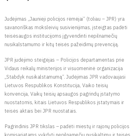
Judėjimas „Jaunieji policijos rėmėjai“ (toliau – JPR) yra
savanoriškas moksleivių susivienijimas, įsteigtas padėti
teisėsaugos institucijoms įgyvendinti nepilnamečių
nusikalstamumo ir kitų teisės pažeidimų prevenciją.
JPR judėjimo steigėjas – Policijos departamentas prie
Vidaus reikalų ministerijos ir visuomeninė organizacija
„Stabdyk nusikalstamumą“. Judėjimas JPR vadovaujasi
Lietuvos Respublikos Konstitucija, Vaiko teisių
konvencija, Vaikų teisių apsaugos pagrindų įstatymo
nuostatomis, kitais Lietuvos Respublikos įstatymais ir
teisės aktais bei JPR nuostatais.
Pagrindinis JPR tikslas – padėti miestų ir rajonų policijos
komisariatams vykdyti nepilnamečių nusikaltimų ir teisės