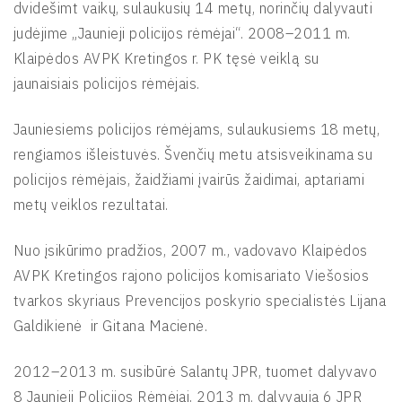
dvidešimt vaikų, sulaukusių 14 metų, norinčių dalyvauti
judėjime „Jaunieji policijos rėmėjai“. 2008–2011 m.
Klaipėdos AVPK Kretingos r. PK tęsė veiklą su
jaunaisiais policijos rėmėjais.
Jauniesiems policijos rėmėjams, sulaukusiems 18 metų,
rengiamos išleistuvės. Švenčių metu atsisveikinama su
policijos rėmėjais, žaidžiami įvairūs žaidimai, aptariami
metų veiklos rezultatai.
Nuo įsikūrimo pradžios, 2007 m., vadovavo Klaipėdos
AVPK Kretingos rajono policijos komisariato Viešosios
tvarkos skyriaus Prevencijos poskyrio specialistės Lijana
Galdikienė ir Gitana Macienė.
2012–2013 m. susibūrė Salantų JPR, tuomet dalyvavo
8 Jaunieji Policijos Rėmėjai, 2013 m. dalyvauja 6 JPR