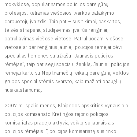
mokyklose, populiarinamos policijos pareigūnų
profesijos, keliamas viešosios tvarkos palaikymo
darbuotojų įvaizdis. Taip pat – susitikimai, paskaitos,
teisės straipsnių studijavimas, įvairūs renginiai,
patruliavimas viešose vietose. Patruliuodami viešose
vietose ar per renginius jaunieji policijos rėmėjai dėvi
specialias liemenes su užrašu „Jaunasis policijos
rėmėjas“, taip pat segi specialų ženklą. Jaunieji policijos
rėmėjai kartu su Nepilnamečių reikalų pareigūnų veiklos
grupės specialistėmis svarsto, kaip mažinti paauglių
nusikalstamumą.
2007 m. spalio mėnesį Klaipėdos apskrities vyriausiojo
policijos komisariato Kretingos rajono policijos
komisariatas pradėjo aktyvią veiklą su jaunaisiais
policijos rėmėjais. Į policijos komisariatą susirinko