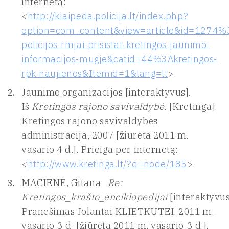
internetą:
<
http://klaipeda.policija.lt/index.php?
option=com_content&view=article&id=1274%3
policijos-rmjai-prisistat-kretingos-jaunimo-
informacijos-mugje&catid=44%3Akretingos-
rpk-naujienos&Itemid=1&lang=lt
>.
Jaunimo organizacijos [interaktyvus].
Iš
Kretingos rajono savivaldybė.
[Kretinga]:
Kretingos rajono savivaldybės
administracija, 2007 [žiūrėta 2011 m.
vasario 4 d.]. Prieiga per internetą:
<
http://www.kretinga.lt/?q=node/185
>.
MACIENĖ, Gitana.
Re:
Kretingos_krašto_enciklopedijai
[interaktyvus
Pranešimas Jolantai KLIETKUTEI. 2011 m.
vasario 3 d. [žiūrėta 2011 m. vasario 3 d.].