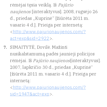
rėmėjai tęsia veiklą. Iš
Pajūrio
naujienos
[interaktyvus]. 2008, rugsėjo 26
d., priedas „Kuprinė” [žiūrėta 2011 m.
vasario 4 d.]. Prieiga per internetą:
<
http://www.pajurionaujienos.com/?
act=exp&sid=2922
>.
SIMAITYTĖ, Dovilė. Mažinti
nusikalstamumą padės jaunieji policijos
rėmėjai. Iš
Pajūrio naujienos
[interaktyvus].
2007, lapkričio 30 d., priedas „Kuprinė“
[žiūrėta 2011 m. vasario 4 d.]. Prieiga per
internetą:
<
http://www.pajurionaujienos.com/?
sid=1947&act=exp
>.