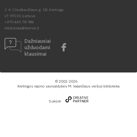
J. K. Chodkevičiaus g. 1B, Kretinga,
LT-97130, Lietuva
+370 445 78 984
biblioteka@kretvb.lt
Dažniausiai
užduodami
klausimai
© 2002-2026
Kretingos rajono savivaldybės M. Valančiaus viešoji biblioteka
Sukūrė