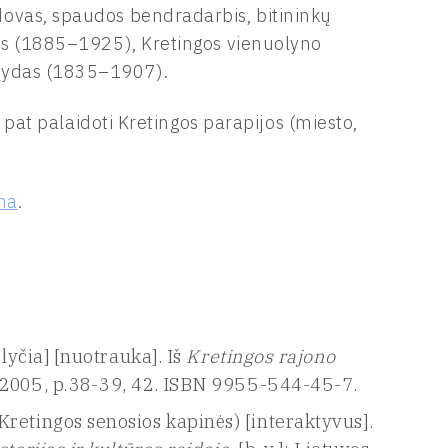
ovas, spaudos bendradarbis, bitininkų
tis (1885–1925), Kretingos vienuolyno
rvydas (1835–1907).
p pat palaidoti Kretingos parapijos (miesto,
ma
.
lyčia] [nuotrauka]. Iš
Kretingos rajono
, 2005, p.38-39, 42. ISBN 9955-544-45-7.
retingos senosios kapinės) [interaktyvus].