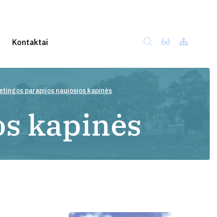
Kontaktai
etingos parapijos naujosios kapinės
os kapinės