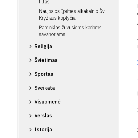
tiltas
Naujosios Įpilties alkakalnio Šv.
Kryžiaus koplyčia
Paminklas žuvusiems kariams
savanoriams
Religija
Švietimas
Sportas
Sveikata
Visuomenė
Verslas
Istorija