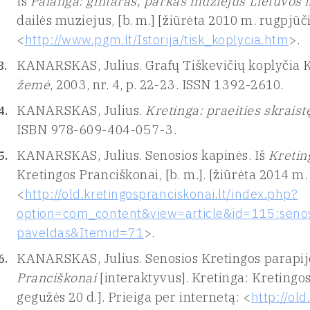
Iš
Palanga: gintaras, parkas muziejus Lietuvos is
dailės muziejus, [b. m.] [žiūrėta 2010 m. rugpjūči
<
http://www.pgm.lt/Istorija/tisk_koplycia.htm
>.
KANARSKAS, Julius. Grafų Tiškevičių koplyčia K
žemė
, 2003, nr. 4, p. 22-23. ISSN 1392-2610.
KANARSKAS, Julius.
Kretinga: praeities skraist
ISBN 978-609-404-057-3.
KANARSKAS, Julius. Senosios kapinės. Iš
Kretin
Kretingos Pranciškonai, [b. m.]. [žiūrėta 2014 m.
<
http://old.kretingospranciskonai.lt/index.php?
option=com_content&view=article&id=115:senosi
paveldas&Itemid=71
>.
KANARSKAS, Julius. Senosios Kretingos parapijo
Pranciškonai
[interaktyvus]. Kretinga: Kretingos
gegužės 20 d.]. Prieiga per internetą: <
http://ol