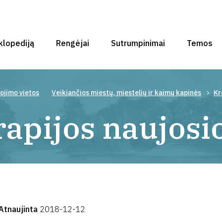
klopediją
Rengėjai
Sutrumpinimai
Temos
ojimo vietos
Veikiančios miestų, miestelių ir kaimų kapinės
Kr
rapijos naujosi
Atnaujinta
2018-12-12