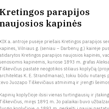
Kretingos parapijos
naujosios kapinės
XIX a. antroje pusėje priešais Kretingos parapijos se
kapines, Vilniaus g. (seniau – Darbėnų g.) kairėje pu
atidarytos Kretingos parapijos naujosios kapinės, vad
senosiomis kapinėmis, kuriose 1893 m. grafas Alek
Tiškevičius pastatė neogotikos stiliaus koplyčią (pro
architektas K. E. Strandmanas), tokiu būdu nutaręs 
tėvo Juozapo Tiškevičiaus atminimą ir įrengti šeimo
Kapinių koplyčioje ilsisi vienas turtingiausių ir įtaki
Tiškevičius, miręs 1891 m. Jo palaikai buvo užbalza
Jurgio koplyčioje, o 1893 m. perkelti į naujai pasta