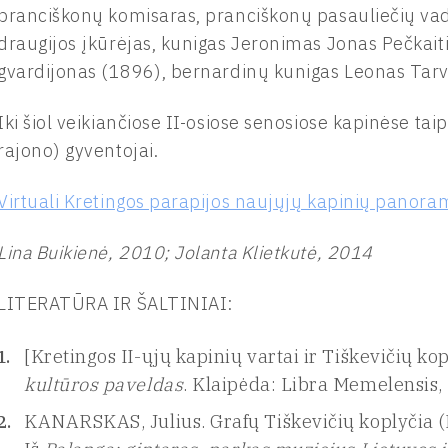
pranciškonų komisaras, pranciškonų pasauliečių vad
draugijos įkūrėjas, kunigas Jeronimas Jonas Pečkai
gvardijonas (1896), bernardinų kunigas Leonas Ta
Iki šiol veikiančiose II-osiose senosiose kapinėse tai
rajono) gyventojai.
Virtuali Kretingos parapijos naujųjų kapinių panora
Lina Buikienė, 2010; Jolanta Klietkutė, 2014
LITERATŪRA IR ŠALTINIAI:
[Kretingos II-ųjų kapinių vartai ir Tiškevičių kop
kultūros paveldas
. Klaipėda: Libra Memelensis
KANARSKAS, Julius. Grafų Tiškevičių koplyčia (K