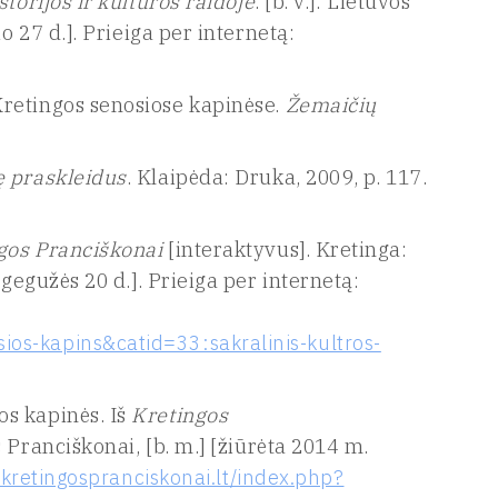
torijos ir kultūros raidoje
. [b. v.]: Lietuvos
o 27 d.]. Prieiga per internetą:
retingos senosiose kapinėse.
Žemaičių
ę praskleidus
. Klaipėda: Druka, 2009, p. 117.
gos Pranciškonai
[interaktyvus]. Kretinga:
 gegužės 20 d.]. Prieiga per internetą:
os-kapins&catid=33:sakralinis-kultros-
s kapinės. Iš
Kretingos
 Pranciškonai, [b. m.] [žiūrėta 2014 m.
d.kretingospranciskonai.lt/index.php?