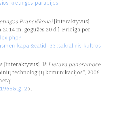
os-kretingos-parapijos-
etingos Pranciškonai
[interaktyvus].
a 2014 m. gegužės 20 d.]. Prieiga per
ndex.php?
men-kapai&catid=33:sakralinis-kultros-
 [interaktyvus]. Iš
Lietuva panoramose
.
ninių technologijų komunikacijos“, 2006
netą:
=1965&lg=2
>.