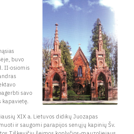
nąsias
sėje, buvo
. II-osiomis
sandras
jektavo
pagerbti savo
s kapavietę.
ngiausių XIX a. Lietuvos didikų Juozapas
muoti ir saugomi parapijos senųjų kapinių Šv.
tytos Tiškevičių šeimos koplyčios-mauzoliejaus