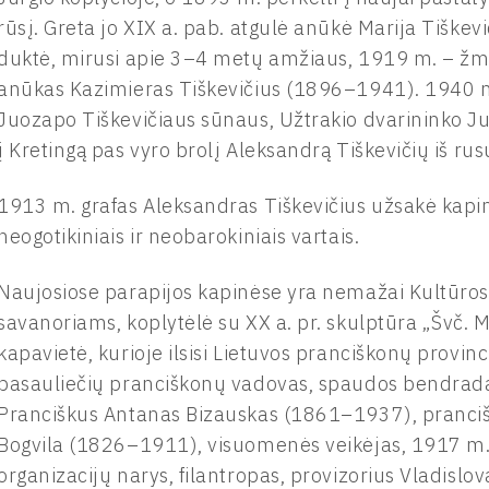
rūsį. Greta jo XIX a. pab. atgulė anūkė Marija Tiškev
duktė, mirusi apie 3–4 metų amžiaus, 1919 m. – žmo
anūkas Kazimieras Tiškevičius (1896–1941). 1940 m.
Juozapo Tiškevičiaus sūnaus, Užtrakio dvarininko J
į Kretingą pas vyro brolį Aleksandrą Tiškevičių iš ru
1913 m. grafas Aleksandras Tiškevičius užsakė kapi
neogotikiniais ir neobarokiniais vartais.
Naujosiose parapijos kapinėse yra nemažai Kultūro
savanoriams, koplytėlė su XX a. pr. skulptūra „Švč. 
kapavietė, kurioje ilsisi Lietuvos pranciškonų provinc
pasauliečių pranciškonų vadovas, spaudos bendrada
Pranciškus Antanas Bizauskas (1861–1937), pranciš
Bogvila (1826–1911), visuomenės veikėjas, 1917 m. L
organizacijų narys, filantropas, provizorius Vladisl