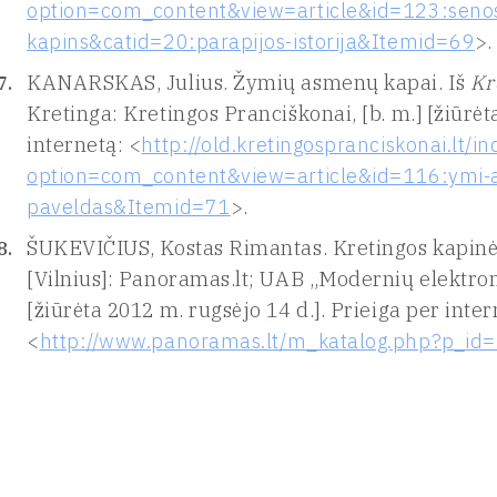
option=com_content&view=article&id=123:senosi
kapins&catid=20:parapijos-istorija&Itemid=69
>.
KANARSKAS, Julius. Žymių asmenų kapai. Iš
Kr
Kretinga: Kretingos Pranciškonai, [b. m.] [žiūrėt
internetą: <
http://old.kretingospranciskonai.lt/i
option=com_content&view=article&id=116:ymi-as
paveldas&Itemid=71
>.
ŠUKEVIČIUS, Kostas Rimantas. Kretingos kapinės
[Vilnius]: Panoramas.lt; UAB „Modernių elektro
[žiūrėta 2012 m. rugsėjo 14 d.]. Prieiga per inter
<
http://www.panoramas.lt/m_katalog.php?p_id