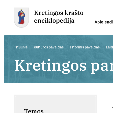
Apie enci
Titulinis
Kultūros paveldas
Istorinis paveldas
Laid
Kretingos pa
Temos