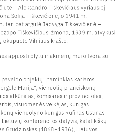
ičiūtė – Aleksandro Tiškevičiaus vyriausioji
na Sofija Tiškevičienė, o 1941 m. –
 ten pat atgulė Jadvyga Tiškevičienė –
uozapo Tiškevičiaus, žmona, 1939 m. atvykusi
sų okupuoto Vilniaus krašto.
nes apjuosti plytų ir akmenų mūro tvora su
s paveldo objektų: paminklas kariams
Mergelė Marija“, vienuolių pranciškonų
ijos atkūrėjas, komisaras ir provincijolas,
rbis, visuomenės veikėjas, kunigas
konų vienuolyno kunigas Rufinas Ustinas
ietuvių konferencijos dalyvis, katalikiškų
ovas Grudzinskas (1868–1936), Lietuvos