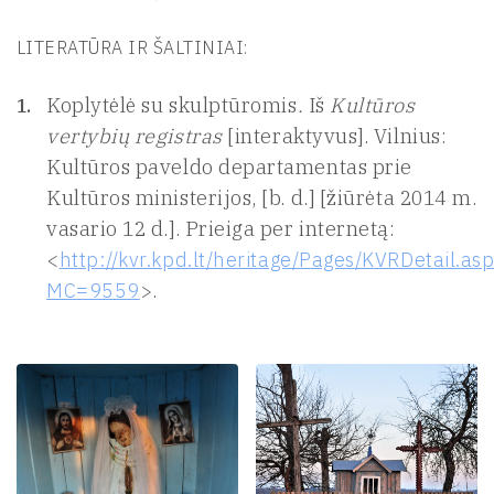
LITERATŪRA IR ŠALTINIAI:
Koplytėlė su skulptūromis
.
Iš
Kultūros
vertybių registras
[interaktyvus]. Vilnius:
Kultūros paveldo departamentas prie
Kultūros ministerijos, [b. d.] [žiūrėta 2014 m.
vasario 12 d.]. Prieiga per internetą:
<
http://kvr.kpd.lt/heritage/Pages/KVRDetail.as
MC=9559
>.