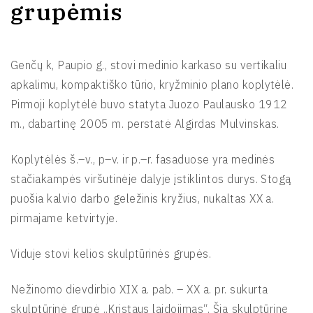
grupėmis
Genčų k, Paupio g., stovi medinio karkaso su vertikaliu
apkalimu, kompaktiško tūrio, kryžminio plano koplytėlė.
Pirmoji koplytėlė buvo statyta Juozo Paulausko 1912
m., dabartinę 2005 m. perstatė Algirdas Mulvinskas.
Koplytėlės š.–v., p–v. ir p.–r. fasaduose yra medinės
stačiakampės viršutinėje dalyje įstiklintos durys. Stogą
puošia kalvio darbo geležinis kryžius, nukaltas XX a.
pirmajame ketvirtyje.
Viduje stovi kelios skulptūrinės grupės.
Nežinomo dievdirbio XIX a. pab. – XX a. pr. sukurta
skulptūrinė grupė „Kristaus laidojimas“. Šią skulptūrinę