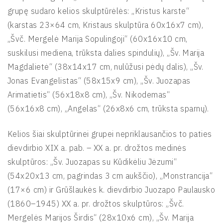
grupę sudaro kelios skulptūrėlės: „Kristus karste“
(karstas 23×64 cm, Kristaus skulptūra 60x16x7 cm),
„Švč. Mergelė Marija Sopulingoji“ (60x16x10 cm,
suskilusi mediena, trūksta dalies spindulių), „Šv. Marija
Magdalietė“ (38x14x17 cm, nulūžusi pėdų dalis), „Šv.
Jonas Evangelistas“ (58x15x9 cm), „Šv. Juozapas
Arimatietis“ (56x18x8 cm), „Šv. Nikodemas“
(56x16x8 cm), „Angelas“ (26x8x6 cm, trūksta sparnų).
Kelios šiai skulptūrinei grupei nepriklausančios to paties
dievdirbio XIX a. pab. – XX a. pr. drožtos medinės
skulptūros: „Šv. Juozapas su Kūdikėliu Jėzumi“
(54x20x13 cm, pagrindas 3 cm aukščio), „Monstrancija“
(17×6 cm) ir Grūšlaukės k. dievdirbio Juozapo Paulausko
(1860–1945) XX a. pr. drožtos skulptūros: „Švč.
Mergelės Marijos Širdis“ (28x10x6 cm), „Šv. Marija