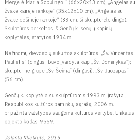
Mergelė Marija Sopulingoji“ (66x20x13 cm), „Angelas su
žvake kairėje rankoje“ (35x12x10 cm), „Angelas su
žvake dešinėje rankoje“ (33 cm, ši skulptūrėlė dingo).
Skulptūros perkeltos iš Genčų k. senųjų kapinių
koplytėlės, statytos 1934 m.
Nežinomų dievdirbių sukurtos skulptūros: „Šv. Vincentas
Paulietis“ (dingusi, buvo įvardyta kaip „Šv. Dominykas“);
skulptūrinė grupė „Šv. Šeima“ (dingusi), „Šv. Juozapas“
(56 cm).
Genčų k. koplytėlė su skulptūromis 1993 m. įrašyta į
Respublikos kultūros paminklų sąrašą, 2006 m.
pripažinta valstybės saugoma kultūros vertybe. Unikalus
objekto kodas: 9559.
Jolanta Klietkutė, 2015