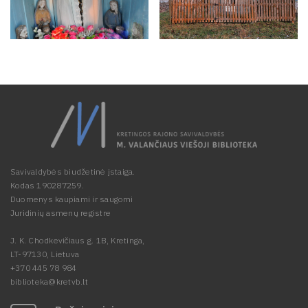
Savivaldybės biudžetinė įstaiga.
Kodas 190287259.
Duomenys kaupiami ir saugomi
Juridinių asmenų registre
J. K. Chodkevičiaus g. 1B, Kretinga,
LT-97130, Lietuva
+370 445 78 984
biblioteka@kretvb.lt