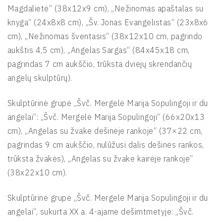
Magdalietė“ (38x12x9 cm), „Nežinomas apaštalas su
knyga“ (24x8x8 cm), „Šv. Jonas Evangelistas“ (23x8x6
cm), „Nežinomas šventasis“ (38x12x10 cm, pagrindo
aukštis 4,5 cm), „Angelas Sargas“ (84x45x18 cm,
pagrindas 7 сm aukščio, trūksta dviejų skrendančių
angelų skulptūrų).
Skulptūrinė grupė „Švč. Mergelė Marija Sopulingoji ir du
angelai“: „Švč. Mergelė Marija Sopulingoji“ (66x20x13
cm), „Angelas su žvake dešinėje rankoje“ (37×22 cm,
pagrindas 9 cm aukščio, nulūžusi dalis dešinės rankos,
trūksta žvakės), „Angelas su žvake kairėje rankoje“
(38x22x10 сm).
Skulptūrinė grupė „Švč. Mergelė Marija Sopulingoji ir du
angelai“, sukurta XX a. 4-ajame dešimtmetyje: „Švč.