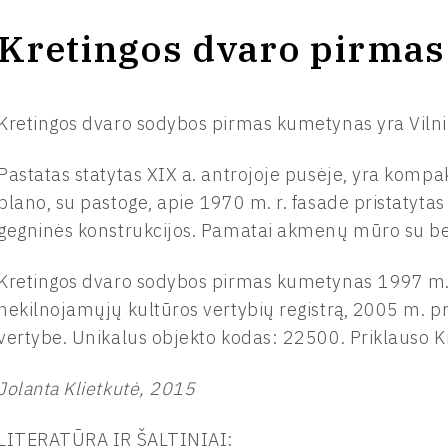
Kretingos dvaro pirma
Kretingos dvaro sodybos pirmas kumetynas yra Vilni
Pastatas statytas XIX a. antrojoje pusėje, yra kompa
plano, su pastoge, apie 1970 m. r. fasade pristatytas
gegninės konstrukcijos. Pamatai akmenų mūro su be
Kretingos dvaro sodybos pirmas kumetynas 1997 m. į
nekilnojamųjų kultūros vertybių registrą, 2005 m. p
vertybe. Unikalus objekto kodas: 22500. Priklauso 
Jolanta Klietkutė, 2015
LITERATŪRA IR ŠALTINIAI: