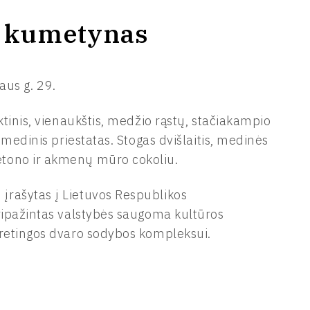
s kumetynas
aus g. 29.
ktinis, vienaukštis, medžio rąstų, stačiakampio
 medinis priestatas. Stogas dvišlaitis, medinės
tono ir akmenų mūro cokoliu.
rašytas į Lietuvos Respublikos
ripažintas valstybės saugoma kultūros
Kretingos dvaro sodybos kompleksui.