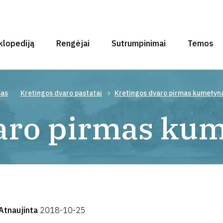
klopediją
Rengėjai
Sutrumpinimai
Temos
sas
Kretingos dvaro pastatai
Kretingos dvaro pirmas kumetyn
aro pirmas ku
Atnaujinta
2018-10-25