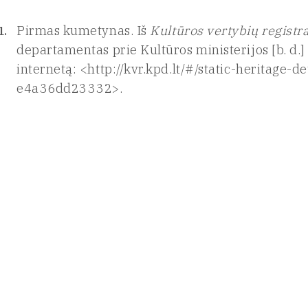
Pirmas kumetynas. Iš
Kultūros vertybių registr
departamentas prie Kultūros ministerijos [b. d.] 
internetą: <http://kvr.kpd.lt/#/static-heritage
e4a36dd23332>.