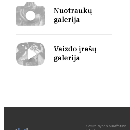
Nuotraukų
galerija
Vaizdo įrašų
galerija
Savivaldybės biudžetinė