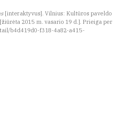
as
[interaktyvus]. Vilnius: Kultūros paveldo
[žiūrėta 2015 m. vasario 19 d.]. Prieiga per
-detail/b4d419d0-f318-4a82-a415-