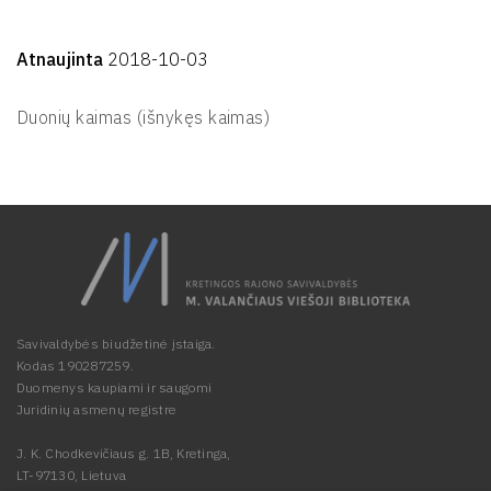
Atnaujinta
2018-10-03
Duonių kaimas (išnykęs kaimas)
Savivaldybės biudžetinė įstaiga.
Kodas 190287259.
Duomenys kaupiami ir saugomi
Juridinių asmenų registre
J. K. Chodkevičiaus g. 1B, Kretinga,
LT-97130, Lietuva