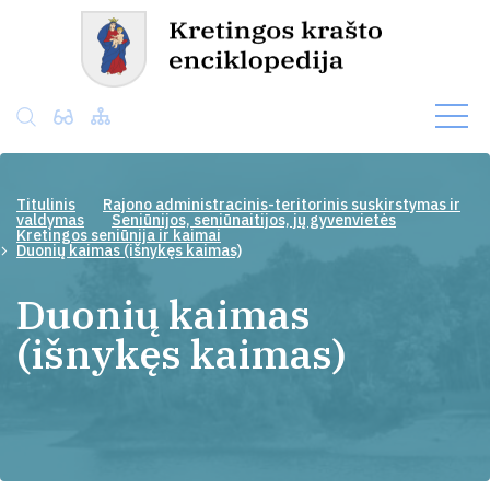
Titulinis
Rajono administracinis-teritorinis suskirstymas ir
valdymas
Seniūnijos, seniūnaitijos, jų gyvenvietės
Kretingos seniūnija ir kaimai
Duonių kaimas (išnykęs kaimas)
Duonių kaimas
(išnykęs kaimas)