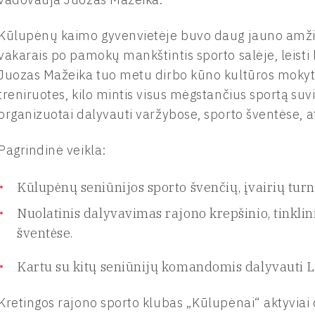
Kūlupėnų kaimo gyvenvietėje buvo daug jauno amžia
vakarais po pamokų mankštintis sporto salėje, leist
Juozas Mažeika tuo metu dirbo kūno kultūros mokyto
treniruotes, kilo mintis visus mėgstančius sportą suvi
organizuotai dalyvauti varžybose, sporto šventėse, a
Pagrindinė veikla:
Kūlupėnų seniūnijos sporto švenčių, įvairių tur
Nuolatinis dalyvavimas rajono krepšinio, tinklin
šventėse.
Kartu su kitų seniūnijų komandomis dalyvauti L
Kretingos rajono sporto klubas „Kūlupėnai“ aktyviai 