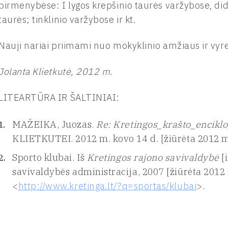
pirmenybėse: I lygos krepšinio taurės varžybose, did
taurės; tinklinio varžybose ir kt.
Nauji nariai priimami nuo mokyklinio amžiaus ir vyre
Jolanta Klietkutė, 2012 m.
LITEARTŪRA IR ŠALTINIAI:
MAŽEIKA, Juozas.
Re: Kretingos_krašto_enciklo
KLIETKUTEI. 2012 m. kovo 14 d. [žiūrėta 2012 m
Sporto klubai. Iš
Kretingos rajono savivaldybė
[
savivaldybės administracija, 2007 [žiūrėta 2012 m
<
http://www.kretinga.lt/?q=sportas/klubai
>.