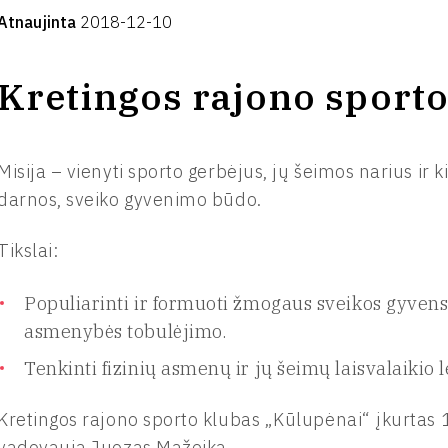
Atnaujinta
2018-12-10
Kretingos rajono sport
Misija – vienyti sporto gerbėjus, jų šeimos narius ir k
darnos, sveiko gyvenimo būdo.
Tikslai:
Populiarinti ir formuoti žmogaus sveikos gyvensen
asmenybės tobulėjimo.
Tenkinti fizinių asmenų ir jų šeimų laisvalaikio 
Kretingos rajono sporto klubas „Kūlupėnai“ įkurtas 
vadovauja Juozas Mažeika.