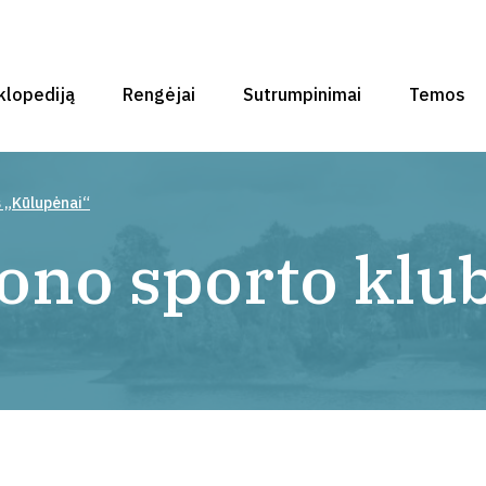
klopediją
Rengėjai
Sutrumpinimai
Temos
s „Kūlupėnai“
jono sporto klu