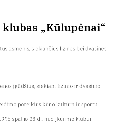
o klubas „Kūlupėnai“
itus asmenis, siekiančius fizinės bei dvasinės
os įgūdžius, siekiant fizinio ir dvasinio
leidimo poreikius kūno kultūra ir sportu.
1996 spaliio 23 d., nuo įkūrimo klubui