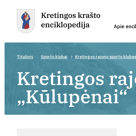
Apie enci
Titulinis
Sporto klubai
Kretingos rajono sporto kluba
Kretingos ra
„Kūlupėnai“