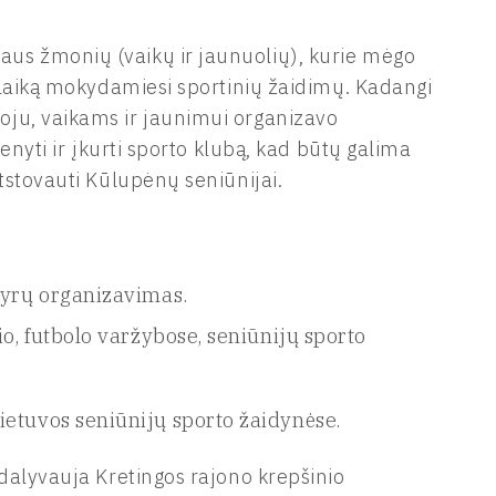
us žmonių (vaikų ir jaunuolių), kurie mėgo
i laiką mokydamiesi sportinių žaidimų. Kadangi
ju, vaikams ir jaunimui organizavo
enyti ir įkurti sporto klubą, kad būtų galima
tstovauti Kūlupėnų seniūnijai.
nyrų organizavimas.
io, futbolo varžybose, seniūnijų sporto
ietuvos seniūnijų sporto žaidynėse.
dalyvauja Kretingos rajono krepšinio