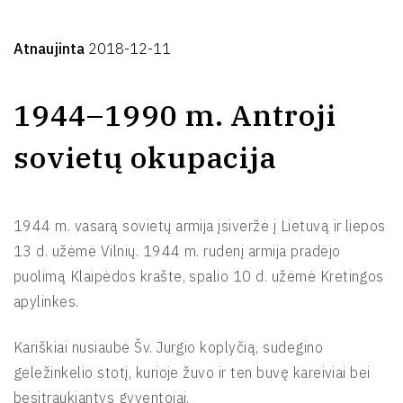
Atnaujinta
2018-12-11
1944–1990 m. Antroji
sovietų okupacija
1944 m. vasarą sovietų armija įsiveržė į Lietuvą ir liepos
13 d. užėmė Vilnių. 1944 m. rudenį armija pradėjo
puolimą Klaipėdos krašte, spalio 10 d. užėmė Kretingos
apylinkes.
Kariškiai nusiaubė Šv. Jurgio koplyčią, sudegino
geležinkelio stotį, kurioje žuvo ir ten buvę kareiviai bei
besitraukiantys gyventojai.