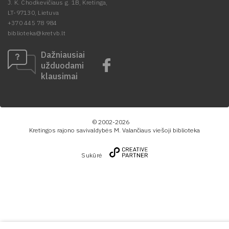
J. K. Chodkevičiaus g. 1B, Kretinga,
LT-97130, Lietuva
+370 445 78 984
biblioteka@kretvb.lt
Dažniausiai
užduodami
klausimai
© 2002-2026
Kretingos rajono savivaldybės M. Valančiaus viešoji biblioteka
Sukūrė