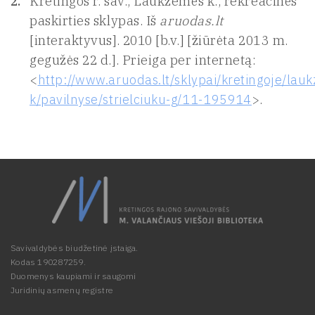
Kretingos r. sav., Laukžemės k., rekreacinės
paskirties sklypas. Iš
aruodas.lt
[interaktyvus]. 2010 [b.v.] [žiūrėta 2013 m.
gegužės 22 d.]. Prieiga per internetą:
<
http://www.aruodas.lt/sklypai/kretingoje/lau
k/pavilnyse/strielciuku-g/11-195914
>.
Savivaldybės biudžetinė įstaiga.
Kodas 190287259.
Duomenys kaupiami ir saugomi
Juridinių asmenų registre