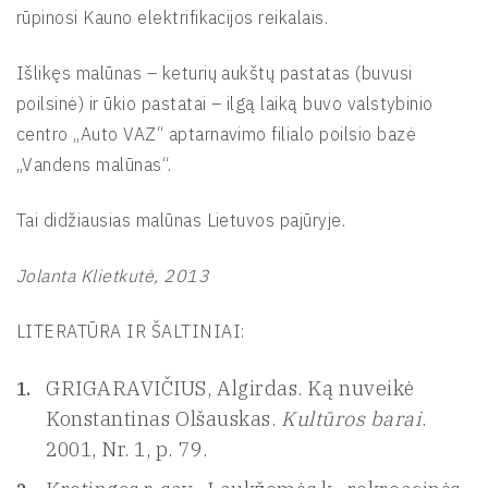
rūpinosi Kauno elektrifikacijos reikalais.
Išlikęs malūnas – keturių aukštų pastatas (buvusi
poilsinė) ir ūkio pastatai – ilgą laiką buvo valstybinio
centro „Auto VAZ“ aptarnavimo filialo poilsio bazė
„Vandens malūnas“.
Tai didžiausias malūnas Lietuvos pajūryje.
Jolanta Klietkutė, 2013
LITERATŪRA IR ŠALTINIAI:
GRIGARAVIČIUS, Algirdas. Ką nuveikė
Konstantinas Olšauskas.
Kultūros barai
.
2001, Nr. 1, p. 79.