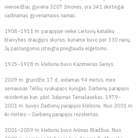
viensėdžiai, gyvena 3207 žmonės, yra 341 skirtingai
vadinamas gyvenamasis namas.
1908–1911 m. parapijoje veikė Lietuvių katalikų
blaivybės draugijos skyrius, kuriame buvo per 330 narių.
Jų pastangomis įsteigta prieglauda elgetoms.
1925–1928 m. klebonu buvo Kazimieras Genys.
2009 m. gruodžio 17 d., eidamas 94 metus, mirė
seniausias Telšių vyskupijos kunigas, Darbėnų parapijos
rezidentas kun. jubil. Julijonas Tamašauskas, 1979–
2001 m. buvęs Darbėnų parapijos klebonu. Nuo 2001 m.
iki mirties – Darbėnų parapijos rezidentas.
2001–2009 m. klebonu buvo Arūnas Bladžius. Nuo