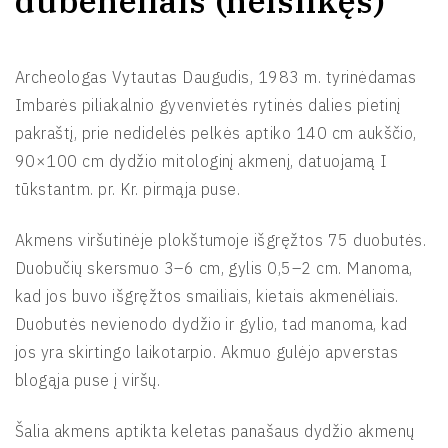
dubenėliais (neišlikęs)
Archeologas Vytautas Daugudis, 1983 m. tyrinėdamas
Imbarės piliakalnio gyvenvietės rytinės dalies pietinį
pakraštį, prie nedidelės pelkės aptiko 140 cm aukščio,
90×100 cm dydžio mitologinį akmenį, datuojamą I
tūkstantm. pr. Kr. pirmąja puse.
Akmens viršutinėje plokštumoje išgręžtos 75 duobutės.
Duobučių skersmuo 3–6 cm, gylis 0,5–2 cm. Manoma,
kad jos buvo išgręžtos smailiais, kietais akmenėliais.
Duobutės nevienodo dydžio ir gylio, tad manoma, kad
jos yra skirtingo laikotarpio. Akmuo gulėjo apverstas
blogąja puse į viršų.
Šalia akmens aptikta keletas panašaus dydžio akmenų