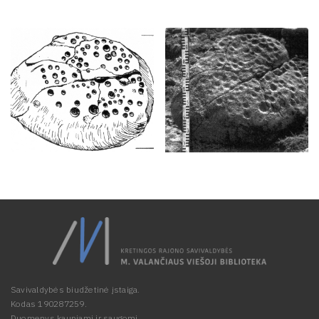
Savivaldybės biudžetinė įstaiga.
Kodas 190287259.
Duomenys kaupiami ir saugomi