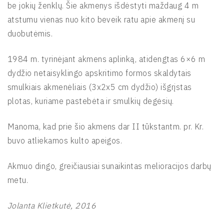
be jokių ženklų. Šie akmenys išdėstyti maždaug 4 m
atstumu vienas nuo kito beveik ratu apie akmenį su
duobutėmis.
1984 m. tyrinėjant akmens aplinką, atidengtas 6×6 m
dydžio netaisyklingo apskritimo formos skaldytais
smulkiais akmenėliais (3x2x5 cm dydžio) išgrįstas
plotas, kuriame pastebėta ir smulkių degėsių.
Manoma, kad prie šio akmens dar II tūkstantm. pr. Kr.
buvo atliekamos kulto apeigos.
Akmuo dingo, greičiausiai sunaikintas melioracijos darbų
metu.
Jolanta Klietkutė, 2016