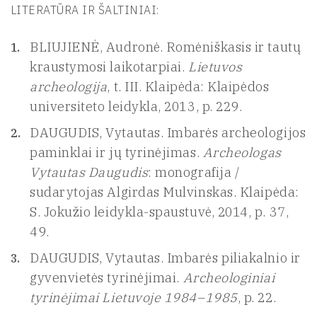
LITERATŪRA IR ŠALTINIAI:
BLIUJIENĖ, Audronė. Romėniškasis ir tautų
kraustymosi laikotarpiai.
Lietuvos
archeologija
, t. III. Klaipėda: Klaipėdos
universiteto leidykla, 2013, p. 229.
DAUGUDIS, Vytautas. Imbarės archeologijos
paminklai ir jų tyrinėjimas.
Archeologas
Vytautas Daugudis
: monografija /
sudarytojas Algirdas Mulvinskas. Klaipėda:
S. Jokužio leidykla-spaustuvė, 2014, p. 37,
49.
DAUGUDIS, Vytautas. Imbarės piliakalnio ir
gyvenvietės tyrinėjimai.
Archeologiniai
tyrinėjimai Lietuvoje 1984–1985
, p. 22.