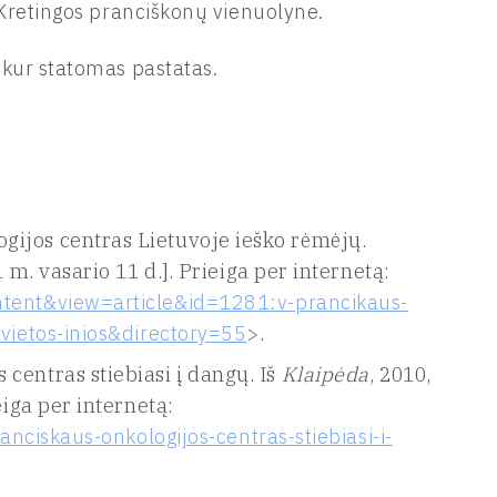
 Kretingos pranciškonų vienuolyne.
 kur statomas pastatas.
ijos centras Lietuvoje ieško rėmėjų.
 m. vasario 11 d.]. Prieiga per internetą:
ntent&view=article&id=1281:v-prancikaus-
:vietos-inios&directory=55
>.
centras stiebiasi į dangų. Iš
Klaipėda
, 2010,
eiga per internetą:
ranciskaus-onkologijos-centras-stiebiasi-i-