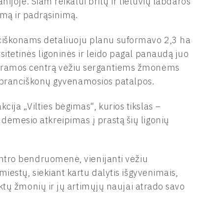
nijoje. Šiam reikalui britų ir lietuvių labdaros
mą ir padrąsinimą.
nciškonams detaliuoju planu suformavo 2,3 ha
sitetinės ligoninės ir leido pagal panaudą juo
 paramos centrą vėžiu sergantiems žmonėms
lių pranciškonų gyvenamosios patalpos.
ija „Vilties bėgimas“, kurios tikslas –
dėmesio atkreipimas į prastą šių ligonių
centro bendruomenė, vienijanti vėžiu
 miestų, siekiant kartu dalytis išgyvenimais,
tiktų žmonių ir jų artimųjų naujai atrado savo