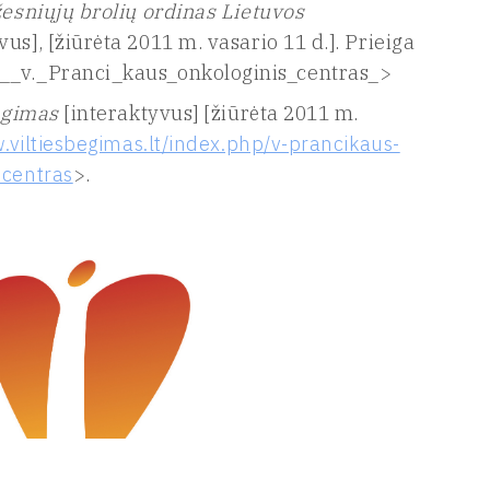
sniųjų brolių ordinas Lietuvos
us], [žiūrėta 2011 m. vasario 11 d.]. Prieiga
___v._Pranci_kaus_onkologinis_centras_>
ėgimas
[interaktyvus] [žiūrėta 2011 m.
.viltiesbegimas.lt/index.php/v-prancikaus-
-centras
>.