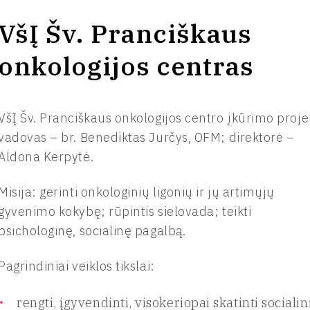
VšĮ Šv. Pranciškaus
onkologijos centras
VšĮ Šv. Pranciškaus onkologijos centro įkūrimo proje
vadovas – br. Benediktas Jurčys, OFM; direktorė –
Aldona Kerpytė.
Misija: gerinti onkologinių ligonių ir jų artimųjų
gyvenimo kokybę; rūpintis sielovada; teikti
psichologinę, socialinę pagalbą.
Pagrindiniai veiklos tikslai:
rengti, įgyvendinti, visokeriopai skatinti social