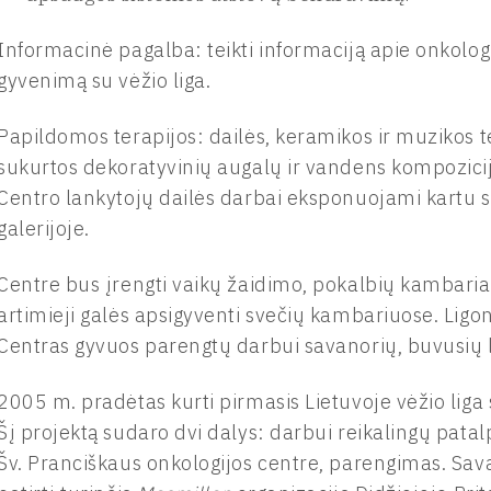
Informacinė pagalba: teikti informaciją apie onkolo
gyvenimą su vėžio liga.
Papildomos terapijos: dailės, keramikos ir muzikos te
sukurtos dekoratyvinių augalų ir vandens kompozicijos 
Centro lankytojų dailės darbai eksponuojami kartu
galerijoje.
Centre bus įrengti vaikų žaidimo, pokalbių kambariai, 
artimieji galės apsigyventi svečių kambariuose. Li
Centras gyvuos parengtų darbui savanorių, buvusių li
2005 m. pradėtas kurti pirmasis Lietuvoje vėžio liga
Šį projektą sudaro dvi dalys: darbui reikalingų patal
Šv. Pranciškaus onkologijos centre, parengimas. Sava