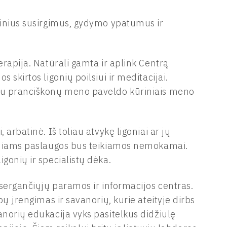
ginius susirgimus, gydymo ypatumus ir
rapija. Natūrali gamta ir aplink Centrą
skirtos ligonių poilsiui ir meditacijai.
 su pranciškonų meno paveldo kūriniais meno
arbatinė. Iš toliau atvykę ligoniai ar jų
goniams paslaugos bus teikiamos nemokamai.
gonių ir specialistų dėka.
 sergančiųjų paramos ir informacijos centras.
pų įrengimas ir savanorių, kurie ateityje dirbs
norių edukacija vyks pasitelkus didžiulę