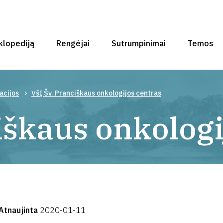
klopediją
Rengėjai
Sutrumpinimai
Temos
acijos
VšĮ Šv. Pranciškaus onkologijos centras
iškaus onkologi
Atnaujinta
2020-01-11