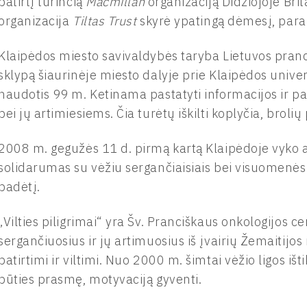
patirtį turinčią
Macmillan
organizaciją Didžiojoje Brita
organizacija
Tiltas Trust
skyrė ypatingą dėmesį, para
Klaipėdos miesto savivaldybės taryba Lietuvos pra
sklypą šiaurinėje miesto dalyje prie Klaipėdos univer
naudotis 99 m. Ketinama pastatyti informacijos ir
bei jų artimiesiems. Čia turėtų iškilti koplyčia, bro
2008 m. gegužės 11 d. pirmą kartą Klaipėdoje vyko akc
solidarumas su vėžiu sergančiaisiais bei visuomenės 
padėtį.
„Vilties piligrimai“ yra Šv. Pranciškaus onkologijos 
sergančiuosius ir jų artimuosius iš įvairių Žemaitijos
patirtimi ir viltimi. Nuo 2000 m. šimtai vėžio ligos iš
būties prasmę, motyvaciją gyventi.