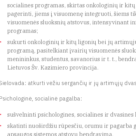
socialines programas, skirtas onkologinių ir kit
pagerinti, jiems į visuomenę integruoti, šiems ti
visuomenės sluoksnių atstovus, intensyvinant inf
programas;
sukurti onkologinių ir kitų ligonių bei jų artimųj
programą, pasitelkiant įvairių visuomenės sluok
menininkus, studentus, savanorius ir t. t., ben
Lietuvos Šv. Kazimiero provincija.
Sielovada: atkurti vėžiu sergančių ir jų artimųjų dv
Psichologinė, socialinė pagalba:
sušvelninti psichologines, socialines ir dvasines
skatinti nuoširdžiu rūpesčiu, orumu ir pagarba gr
apsaugos sistemos atstovų bendravimą.