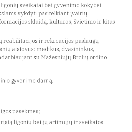
ų ligonių sveikatai bei gyvenimo kokybei
kslams vykdyti pasitelkiant įvairių
ormacijos sklaidą, kultūros, švietimo ir kitas
ų reabilitacijos ir rekreacijos paslaugų
snių atstovus: medikus, dvasininkus,
dradarbiaujant su Mažesniųjų Brolių ordino
asinio gyvenimo darną.
 ligos pasekmes;
įstą ligonių bei jų artimųjų ir sveikatos