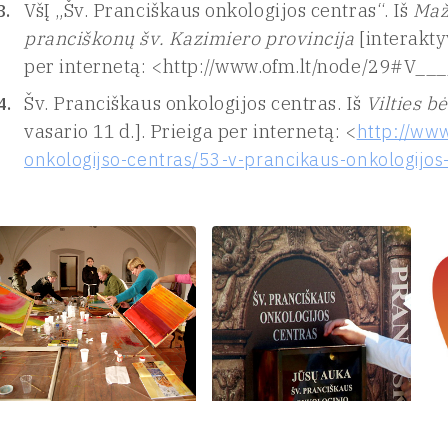
VšĮ „Šv. Pranciškaus onkologijos centras“. Iš
Maže
pranciškonų šv. Kazimiero provincija
[interaktyv
per internetą: <http://www.ofm.lt/node/29#V__
Šv. Pranciškaus onkologijos centras. Iš
Vilties b
vasario 11 d.]. Prieiga per internetą: <
http://www
onkologijso-centras/53-v-prancikaus-onkologijos