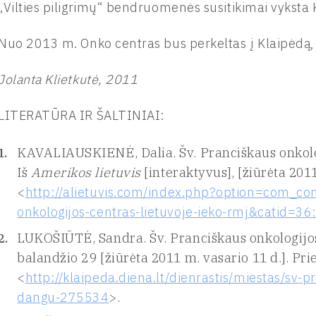
„Vilties piligrimų“ bendruomenės susitikimai vyksta
Nuo 2013 m. Onko centras bus perkeltas į Klaipėdą,
Jolanta Klietkutė, 2011
LITERATŪRA IR ŠALTINIAI:
KAVALIAUSKIENĖ, Dalia. Šv. Pranciškaus onkolog
Iš
Amerikos lietuvis
[interaktyvus], [žiūrėta 2011
<
http://alietuvis.com/index.php?option=com_co
onkologijos-centras-lietuvoje-ieko-rmj&catid=36
LUKOŠIŪTĖ, Sandra. Šv. Pranciškaus onkologijos 
balandžio 29 [žiūrėta 2011 m. vasario 11 d.]. Pri
<
http://klaipeda.diena.lt/dienrastis/miestas/sv-p
dangu-275534
>.