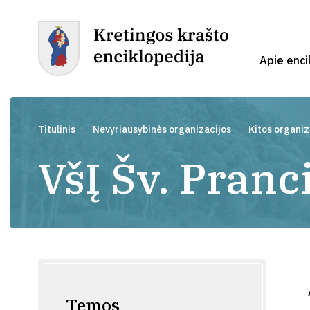
Apie enci
Titulinis
Nevyriausybinės organizacijos
Kitos organiz
VšĮ Šv. Pranc
Temos