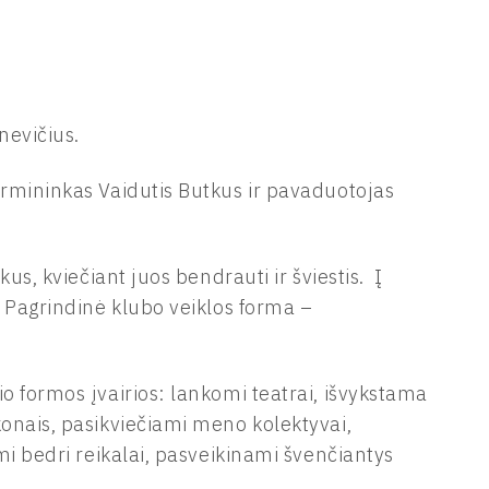
nevičius.
rmininkas Vaidutis Butkus ir pavaduotojas
us, kviečiant juos bendrauti ir šviestis. Į
. Pagrindinė klubo veiklos forma –
o formos įvairios: lankomi teatrai, išvykstama
konais, pasikviečiami meno kolektyvai,
mi bedri reikalai, pasveikinami švenčiantys