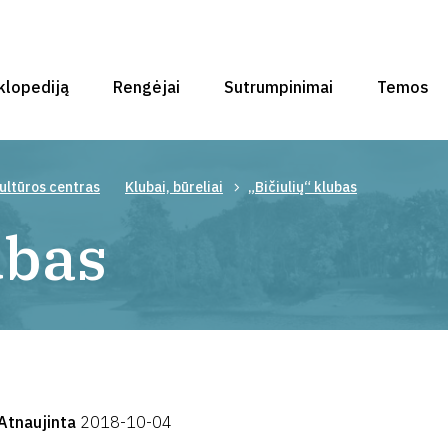
klopediją
Rengėjai
Sutrumpinimai
Temos
ultūros centras
Klubai, būreliai
„Bičiulių“ klubas
ubas
Atnaujinta
2018-10-04