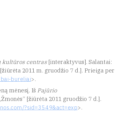
 kultūros centras
[interaktyvus]. Salantai:
[žiūrėta 2011 m. gruodžio 7 d.]. Prieiga per
bai-bureliai
>.
eną mėnesį. Iš
Pajūrio
„Žmonės” [žiūrėta 2011 gruodžio 7 d.].
ienos.com/?sid=3549&act=exp
>.