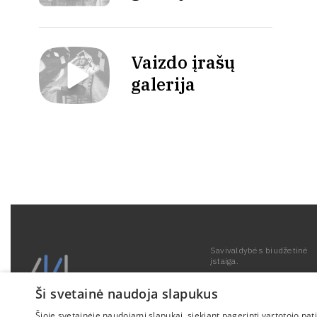
Vaizdo įrašų
galerija
Savivaldybės biudžetinė
įstaiga.
Kodas 190287259.
Duomenys kaupiami ir sa
Ši svetainė naudoja slapukus
Juridinių asmenų registre
Šioje svetainėje naudojami slapukai, siekiant pagerinti vartotojo pat