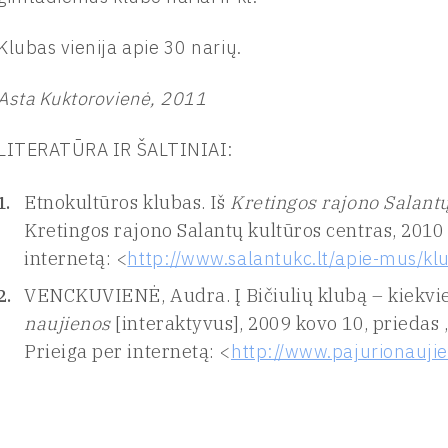
Klubas vienija apie 30 narių.
Asta Kuktorovienė, 2011
LITERATŪRA IR ŠALTINIAI:
Etnokultūros klubas. Iš
Kretingos rajono Salantų
Kretingos rajono Salantų kultūros centras, 2010 
internetą: <
http://www.salantukc.lt/apie-mus/klu
VENCKUVIENĖ, Audra. Į Bičiulių klubą – kiekvi
naujienos
[interaktyvus], 2009 kovo 10, priedas 
Prieiga per internetą: <
http://www.pajurionauj