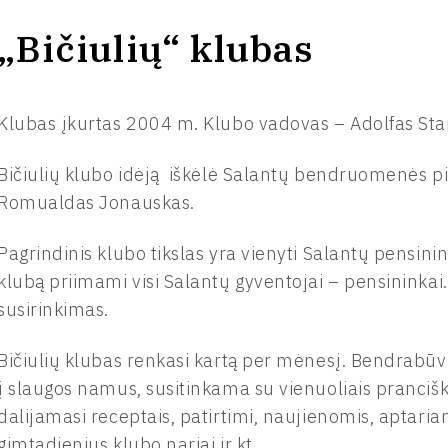
„Bičiulių“ klubas
Klubas įkurtas 2004 m. Klubo vadovas – Adolfas Sta
Bičiulių klubo idėją iškėlė Salantų bendruomenės pi
Romualdas Jonauskas.
Pagrindinis klubo tikslas yra vienyti Salantų pensinink
klubą priimami visi Salantų gyventojai – pensininkai
susirinkimas.
Bičiulių klubas renkasi kartą per mėnesį. Bendrabūvi
į slaugos namus, susitinkama su vienuoliais pranciš
dalijamasi receptais, patirtimi, naujienomis, aptaria
gimtadienius klubo nariai ir kt.