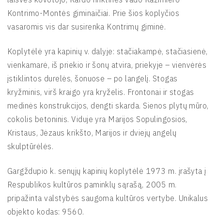
Kontrimo-Montės giminaičiai. Prie šios koplyčios
vasaromis vis dar susirenka Kontrimų giminė.
Koplytėlė yra kapinių v. dalyje: stačiakampė, stačiasienė,
vienkamarė, iš priekio ir šonų atvira, priekyje – vienvėrės
įstiklintos durelės, šonuose – po langelį. Stogas
kryžminis, virš kraigo yra kryželis. Frontonai ir stogas
medinės konstrukcijos, dengti skarda. Sienos plytų mūro,
cokolis betoninis. Viduje yra Marijos Sopulingosios,
Kristaus, Jėzaus krikšto, Marijos ir dviejų angelų
skulptūrėlės.
Gargždupio k. senųjų kapinių koplytėlė 1973 m. įrašyta į
Respublikos kultūros paminklų sąrašą, 2005 m.
pripažinta valstybės saugoma kultūros vertybe. Unikalus
objekto kodas: 9560.