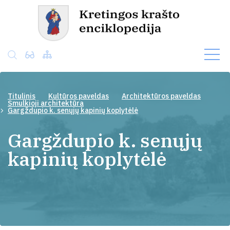
Titulinis
Kultūros paveldas
Architektūros paveldas
Smulkioji architektūra
Gargždupio k. senųjų kapinių koplytėlė
Gargždupio k. senųjų
kapinių koplytėlė