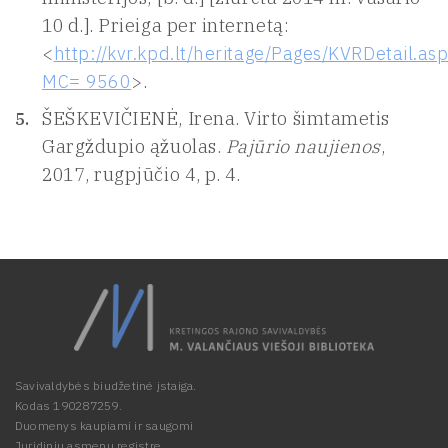
10 d.]. Prieiga per internetą:
<
http://kvr.kpd.lt/heritage/Pages/KVRDetail.as
MC= 9560
>.
ŠEŠKEVIČIENĖ, Irena. Virto šimtametis
Gargždupio ąžuolas.
Pajūrio naujienos
,
2017, rugpjūčio 4, p. 4.
Savivaldybės biudžetinė įstaiga.
Kodas 190287259.
Duomenys kaupiami ir saugomi
Juridinių asmenų registre