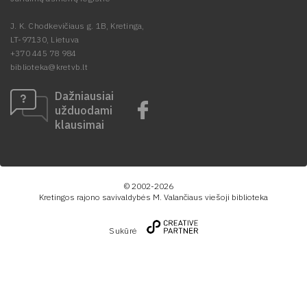
J. K. Chodkevičiaus g. 1B, Kretinga,
LT-97130, Lietuva
+370 445 78 984
biblioteka@kretvb.lt
Dažniausiai
užduodami
klausimai
© 2002-2026
Kretingos rajono savivaldybės M. Valančiaus viešoji biblioteka
Sukūrė