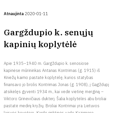
Atnaujinta
2020-01-11
Gargždupio k. senųjų
kapinių koplytėlė
Apie 1935–1940 m. Gargždupio k. senosiose
kapinėse mūrininkas Antanas Kontrimas (g. 1915) iš
Kniežų kaimo pastatė koplytėlę, kurios statybas
finansavo jo brolis Kontrimas Jonas (g. 1908), į Gagždupį
atsikėlęs gyventi 1934 m., kai vedė vietinę merginą –
Viktoro Grinevičiaus dukterį. Šalia koplytėlės abu broliai
pastatė medinį kryžių. Broliai Kontrimai yra Lietuvos
laisvės kovotojo, Kardo rinktinės vado Kazimiero