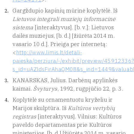
Gargždupio kapinių mūrinė koplytėlė. Iš
Lietuvos integrali muziejų informacinė
sistema
[interaktyvus]. [b. v.]: Lietuvos
dailės muziejus, [b. d.] [žiūrėta 2014 m.
vasario 10 d.]. Prieiga per internetą:
<
http://www.limis.lt/detali-
paieska/perziura/-/exhibit/preview/45912336
s_id=uAZldsFirAhaQM08&s_ind=1449&valuab
KANARSKAS, Julius. Darbėnų apylinkės
kaimai.
Švyturys
, 1992, rugpjūčio 22, p. 3.
Koplytėlė su ornamentuotu kryželiu ir
Marijos skulptūra. Iš
Kultūros vertybių
registras
[interaktyvus]. Vilnius: Kultūros
paveldo departamentas prie Kultūros
ministerijos, [b. d.] [žiūrėta 2014 m. vasario