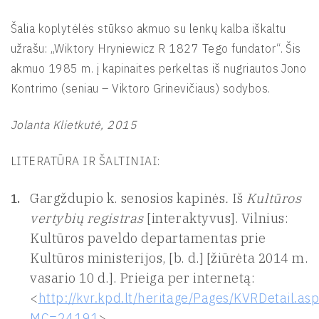
Šalia koplytėlės stūkso akmuo su lenkų kalba iškaltu
užrašu: „Wiktory Hryniewicz R 1827 Tego fundator“. Šis
akmuo 1985 m. į kapinaites perkeltas iš nugriautos Jono
Kontrimo (seniau – Viktoro Grinevičiaus) sodybos.
Jolanta Klietkutė, 2015
LITERATŪRA IR ŠALTINIAI:
Gargždupio k. senosios kapinės
.
Iš
Kultūros
vertybių registras
[interaktyvus]. Vilnius:
Kultūros paveldo departamentas prie
Kultūros ministerijos, [b. d.] [žiūrėta 2014 m.
vasario 10 d.]. Prieiga per internetą:
<
http://kvr.kpd.lt/heritage/Pages/KVRDetail.as
MC=24191
>.