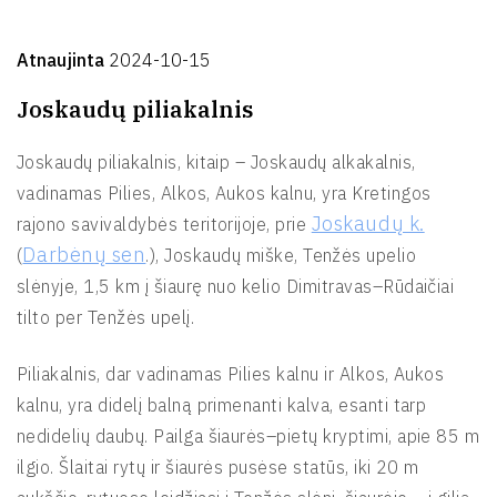
Atnaujinta
2024-10-15
Joskaudų piliakalnis
Joskaudų piliakalnis, kitaip – Joskaudų alkakalnis,
vadinamas Pilies, Alkos, Aukos kalnu, yra Kretingos
Joskaudų k.
rajono savivaldybės teritorijoje, prie
Darbėnų sen
(
.), Joskaudų miške, Tenžės upelio
slėnyje, 1,5 km į šiaurę nuo kelio Dimitravas–Rūdaičiai
tilto per Tenžės upelį.
Piliakalnis, dar vadinamas Pilies kalnu ir Alkos, Aukos
kalnu, yra didelį balną primenanti kalva, esanti tarp
nedidelių daubų. Pailga šiaurės–pietų kryptimi, apie 85 m
ilgio. Šlaitai rytų ir šiaurės pusėse statūs, iki 20 m