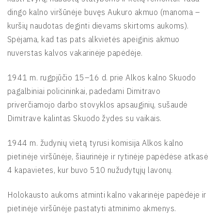
dingo kalno viršūnėje buvęs Aukuro akmuo (manoma –
kuršių naudotas deginti dievams skirtoms aukoms).
Spėjama, kad tas pats alkvietės apeiginis akmuo
nuverstas kalvos vakarinėje papėdėje.
1941 m. rugpjūčio 15–16 d. prie Alkos kalno Skuodo
pagalbiniai policininkai, padedami Dimitravo
priverčiamojo darbo stovyklos apsauginių, sušaudė
Dimitrave kalintas Skuodo žydes su vaikais.
1944 m. žudynių vietą tyrusi komisija Alkos kalno
pietinėje viršūnėje, šiaurinėje ir rytinėje papėdėse atkasė
4 kapavietes, kur buvo 510 nužudytųjų lavonų.
Holokausto aukoms atminti kalno vakarinėje papėdėje ir
pietinėje viršūnėje pastatyti atminimo akmenys.