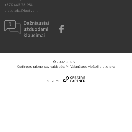
+370 445 78 984
biblioteka@kretvb.lt
Dažniausiai
užduodami
klausimai
© 2002-2026
Kretingos rajono savivaldybės M. Valančiaus viešoji biblioteka
Sukūrė