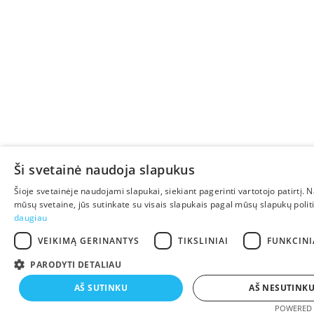
Ši svetainė naudoja slapukus
Šioje svetainėje naudojami slapukai, siekiant pagerinti vartotojo patirtį.
mūsų svetaine, jūs sutinkate su visais slapukais pagal mūsų slapukų polit
daugiau
VEIKIMĄ GERINANTYS
TIKSLINIAI
FUNKCINI
PARODYTI DETALIAU
AŠ SUTINKU
AŠ NESUTINK
POWERED 