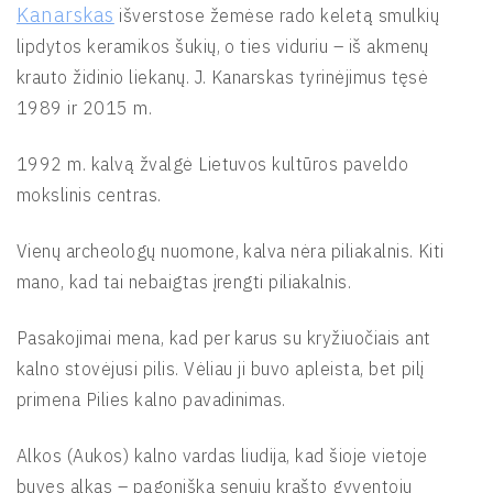
Kanarskas
išverstose žemėse rado keletą smulkių
lipdytos keramikos šukių, o ties viduriu – iš akmenų
krauto židinio liekanų. J. Kanarskas tyrinėjimus tęsė
1989 ir 2015 m.
1992 m. kalvą žvalgė Lietuvos kultūros paveldo
mokslinis centras.
Vienų archeologų nuomone, kalva nėra piliakalnis. Kiti
mano, kad tai nebaigtas įrengti piliakalnis.
Pasakojimai mena, kad per karus su kryžiuočiais ant
kalno stovėjusi pilis. Vėliau ji buvo apleista, bet pilį
primena Pilies kalno pavadinimas.
Alkos (Aukos) kalno vardas liudija, kad šioje vietoje
buvęs alkas – pagoniška senųjų krašto gyventojų