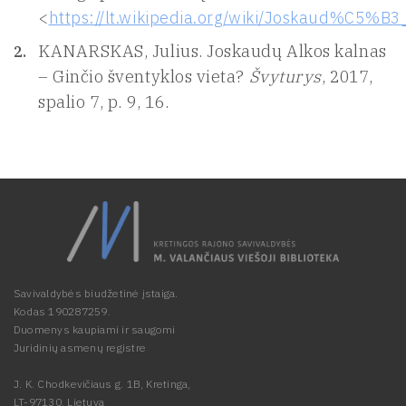
<
https://lt.wikipedia.org/wiki/Joskaud%C5%B3_
KANARSKAS, Julius. Joskaudų Alkos kalnas
– Ginčio šventyklos vieta?
Švyturys
, 2017,
spalio 7, p. 9, 16.
Savivaldybės biudžetinė įstaiga.
Kodas 190287259.
Duomenys kaupiami ir saugomi
Juridinių asmenų registre
J. K. Chodkevičiaus g. 1B, Kretinga,
LT-97130, Lietuva