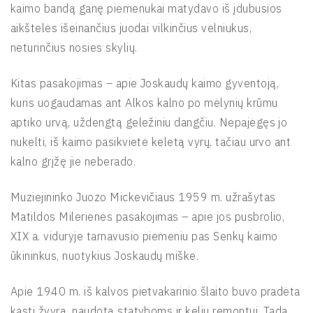
kaimo bandą ganę piemenukai matydavo iš įdubusios
aikštelės išeinančius juodai vilkinčius velniukus,
neturinčius nosies skylių.
Kitas pasakojimas – apie Joskaudų kaimo gyventoją,
kuris uogaudamas ant Alkos kalno po mėlynių krūmu
aptiko urvą, uždengtą geležiniu dangčiu. Nepajėgęs jo
nukelti, iš kaimo pasikvietė keletą vyrų, tačiau urvo ant
kalno grįžę jie neberado.
Muziejininko Juozo Mickevičiaus 1959 m. užrašytas
Matildos Milerienės pasakojimas – apie jos pusbrolio,
XIX a. viduryje tarnavusio piemeniu pas Senkų kaimo
ūkininkus, nuotykius Joskaudų miške.
Apie 1940 m. iš kalvos pietvakarinio šlaito buvo pradėta
kasti žvyrą, naudotą statyboms ir kelių remontui. Tada