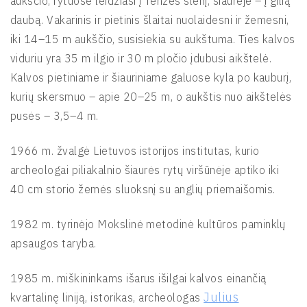
aukščio, rytuose leidžiasi į Tenžės slėnį, šiaurėje – į gilią
daubą. Vakarinis ir pietinis šlaitai nuolaidesni ir žemesni,
iki 14–15 m aukščio, susisiekia su aukštuma. Ties kalvos
viduriu yra 35 m ilgio ir 30 m pločio įdubusi aikštelė.
Kalvos pietiniame ir šiauriniame galuose kyla po kauburį,
kurių skersmuo – apie 20–25 m, o aukštis nuo aikštelės
pusės – 3,5–4 m.
1966 m. žvalgė Lietuvos istorijos institutas, kurio
archeologai piliakalnio šiaurės rytų viršūnėje aptiko iki
40 cm storio žemės sluoksnį su anglių priemaišomis.
1982 m. tyrinėjo Mokslinė metodinė kultūros paminklų
apsaugos taryba.
1985 m. miškininkams išarus išilgai kalvos einančią
Julius
kvartalinę liniją, istorikas, archeologas