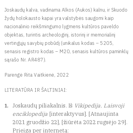
Joskaudų kalva, vadinama Alkos (Aukos) kalnu, ir Skuodo
žydų holokausto kapai yra valstybės saugomi kaip
nacionalinio reikšmingumo lygmens kultūros paveldo
objektas, turintis archeologinį, istorinį ir memorialinį
vertingųjų savybių pobūdį (unikalus kodas – 5205,
senasis registro kodas – M20, senasis kultūros paminklų
sąrašo Nr. AR487).
Parengė Rita Vaitkienė, 2022
LITERATŪRA IR ŠALTINIAI:
Joskaudų piliakalnis. Iš
Vikipedija. Laisvoji
enciklopedija
[interaktyvus]. [Atnaujinta
2021 gruodžio 22], [žiūrėta 2022 rugsėjo 29].
Prieiga per internetą: