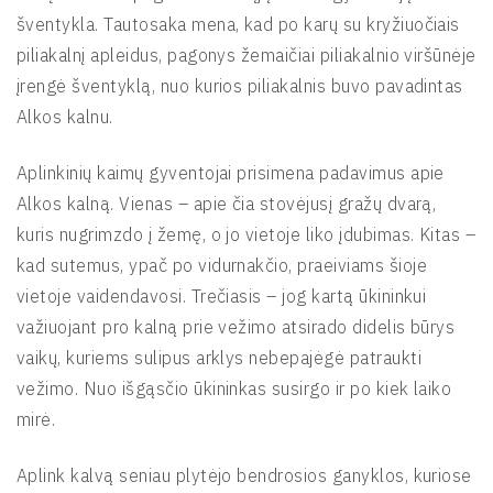
šventykla. Tautosaka mena, kad po karų su kryžiuočiais
piliakalnį apleidus, pagonys žemaičiai piliakalnio viršūnėje
įrengė šventyklą, nuo kurios piliakalnis buvo pavadintas
Alkos kalnu.
Aplinkinių kaimų gyventojai prisimena padavimus apie
Alkos kalną. Vienas – apie čia stovėjusį gražų dvarą,
kuris nugrimzdo į žemę, o jo vietoje liko įdubimas. Kitas –
kad sutemus, ypač po vidurnakčio, praeiviams šioje
vietoje vaidendavosi. Trečiasis – jog kartą ūkininkui
važiuojant pro kalną prie vežimo atsirado didelis būrys
vaikų, kuriems sulipus arklys nebepajėgė patraukti
vežimo. Nuo išgąsčio ūkininkas susirgo ir po kiek laiko
mirė.
Aplink kalvą seniau plytėjo bendrosios ganyklos, kuriose